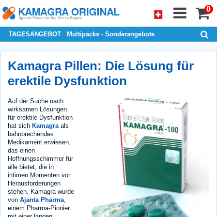
0
TAGESANGEBOT
Multipacks - Sonderangebote
Kamagra Pillen: Die Lösung für
erektile Dysfunktion
Auf der Suche nach
wirksamen Lösungen
für erektile Dysfunktion
hat sich
Kamagra
als
bahnbrechendes
Medikament erwiesen,
das einen
Hoffnungsschimmer für
alle bietet, die in
intimen Momenten vor
Herausforderungen
stehen. Kamagra wurde
von
Ajanta Pharma
,
einem Pharma-Pionier
mit einer langen