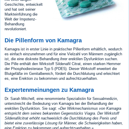
Geschichte, entwickelt
und hat seit seiner
Markteinführung die
Welt der Impotenz-
Behandlung
revolutioniert.
Die Pillenform von Kamagra
Kamagra ist in erster Linie in praktischer Pillenform erhältlich, wodurch
es einfach einzunehmen und für eine Vielzahl von Männern zugänglich
ist, die eine diskrete Behandlung ihrer erektilen Dysfunktion suchen.
Die Pille enthält den Wirkstoff Sildenafil Citrat, einen starken Hemmer
der Phosphodiesterase Typ 5 (PDE5). Dieser Wirkstoff erweitert die
Blutgefäße im Genitalbereich, fördert die Durchblutung und erleichtert
es, eine Erektion zu bekommen und aufrechtzuerhalten.
Expertenmeinungen zu Kamagra
Dr. Sarah Mitchell, eine renommierte Spezialistin für Sexualmedizin,
unterstreicht die Bedeutung von Kamagra bei der Behandlung der
erektilen Dysfunktion. Sie sagt:
Der Wirkmechanismus von Kamagra
entspricht dem seines bekannten Gegenstücks Viagra. Der Wirkstoff
Sildenafilcitrat erhöht nachweislich die Durchblutung des Penis und
bietet eine zuverlässige Lösung für Männer, die Schwierigkeiten haben,
eine Erektion zu bekommen und aufrechtzuerhalten.