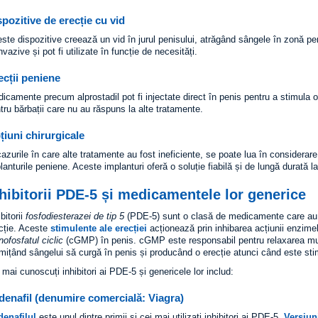
spozitive de erecție cu vid
ste dispozitive creează un vid în jurul penisului, atrăgând sângele în zonă pe
nvazive și pot fi utilizate în funcție de necesități.
ecții peniene
icamente precum alprostadil pot fi injectate direct în penis pentru a stimula o
tru bărbații care nu au răspuns la alte tratamente.
țiuni chirurgicale
cazurile în care alte tratamente au fost ineficiente, se poate lua în considerare 
lanturile peniene. Aceste implanturi oferă o soluție fiabilă și de lungă durată l
hibitorii PDE-5 și medicamentele lor generice
ibitorii
fosfodiesterazei de tip 5
(PDE-5) sunt o clasă de medicamente care au re
cție. Aceste
stimulente ale erecției
acționează prin inhibarea acțiunii enzi
ofosfatul ciclic
(cGMP) în penis. cGMP este responsabil pentru relaxarea mușc
mițând sângelui să curgă în penis și producând o erecție atunci când este sti
 mai cunoscuți inhibitori ai PDE-5 și genericele lor includ:
ldenafil (denumire comercială: Viagra)
denafilul
este unul dintre primii și cei mai utilizați inhibitori ai PDE-5.
Versiuni