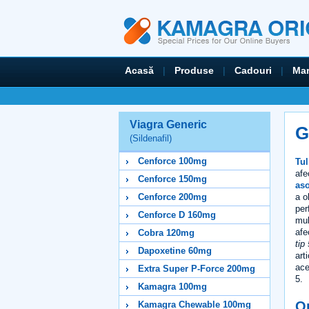
Acasă
|
Produse
|
Cadouri
|
Mar
Viagra Generic
G
(Sildenafil)
Cenforce 100mg
Tul
afe
Cenforce 150mg
aso
a o
Cenforce 200mg
per
Cenforce D 160mg
mul
afe
Cobra 120mg
tip 
Dapoxetine 60mg
art
ace
Extra Super P-Force 200mg
5.
Kamagra 100mg
Op
Kamagra Chewable 100mg