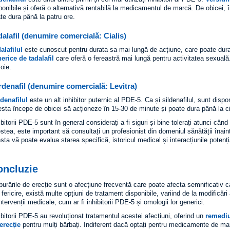
ponibile și oferă o alternativă rentabilă la medicamentul de marcă. De obicei,
te dura până la patru ore.
dalafil (denumire comercială: Cialis)
alafilul
este cunoscut pentru durata sa mai lungă de acțiune, care poate dura
erice de tadalafil
care oferă o fereastră mai lungă pentru activitatea sexuală.
oie.
rdenafil (denumire comercială: Levitra)
denafilul
este un alt inhibitor puternic al PDE-5. Ca și sildenafilul, sunt dispo
sta începe de obicei să acționeze în 15-30 de minute și poate dura până la ci
ibitorii PDE-5 sunt în general considerați a fi siguri și bine tolerați atunci când
stea, este important să consultați un profesionist din domeniul sănătății îna
sta vă poate evalua starea specifică, istoricul medical și interacțiunile poten
.
oncluzie
burările de erecție sunt o afecțiune frecventă care poate afecta semnificativ cal
 fericire, există multe opțiuni de tratament disponibile, variind de la modificări 
intervenții medicale, cum ar fi inhibitorii PDE-5 și omologii lor generici.
ibitorii PDE-5 au revoluționat tratamentul acestei afecțiuni, oferind un
remediu
erecție
pentru mulți bărbați. Indiferent dacă optați pentru medicamente de mar