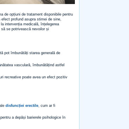
ma de opțiuni de tratament disponibile pentru
 efect profund asupra stimei de sine,
ță la intervenția medicală, înțelegerea
e să se potrivească nevoilor și
ată pot îmbunătăți starea generală de
nătatea vasculară, îmbunătățind astfel
ri recreative poate avea un efect pozitiv
 ale
disfuncției erectile
, cum ar fi
 pentru a depăși barierele psihologice în