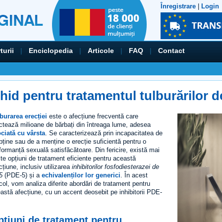
Înregistrare
|
Login
turii
|
Enciclopedia
|
Articole
|
FAQ
|
Contact
hid pentru tratamentul tulburărilor d
burarea erecției
este o afecțiune frecventă care
ctează milioane de bărbați din întreaga lume, adesea
ciată cu vârsta
. Se caracterizează prin incapacitatea de
bține sau de a menține o erecție suficientă pentru o
formanță sexuală satisfăcătoare. Din fericire, există mai
te opțiuni de tratament eficiente pentru această
cțiune, inclusiv utilizarea
inhibitorilor fosfodiesterazei de
5
(PDE-5) și a
echivalenților lor generici
. În acest
icol, vom analiza diferite abordări de tratament pentru
astă afecțiune, cu un accent deosebit pe inhibitorii PDE-
țiuni de tratament pentru