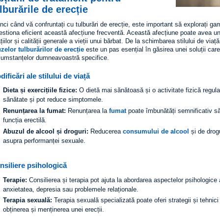
lburările de erecție
nci când vă confruntați cu tulburări de erecție, este important să explorați ga
estiona eficient această afecțiune frecventă. Această afecțiune poate avea un
ațiilor și calității generale a vieții unui bărbat. De la schimbarea stilului de via
zelor tulburărilor de erecție
este un pas esențial în găsirea unei soluții car
cumstanțelor dumneavoastră specifice.
ificări ale stilului de viață
Dieta și exercițiile fizice:
O dietă mai sănătoasă și o activitate fizică regul
sănătate și pot reduce simptomele.
Renunțarea la fumat:
Renunțarea la
fumat
poate îmbunătăți semnificativ să
funcția erectilă.
Abuzul de alcool și droguri:
Reducerea
consumului de alcool
și de drogu
asupra performanței sexuale.
nsiliere psihologică
Terapie:
Consilierea și terapia pot ajuta la abordarea aspectelor psihologice
anxietatea, depresia sau problemele relaționale.
Terapia sexuală:
Terapia sexuală specializată poate oferi strategii și tehnici
obținerea și menținerea unei erecții.