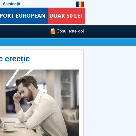
|
Asistență
Coșul este gol
e erecție