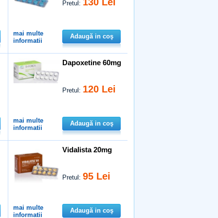
130 Lei
Pretul:
mai multe
Adaugă in coş
informatii
Dapoxetine 60mg
120 Lei
Pretul:
mai multe
Adaugă in coş
informatii
Vidalista 20mg
95 Lei
Pretul:
mai multe
Adaugă in coş
informatii