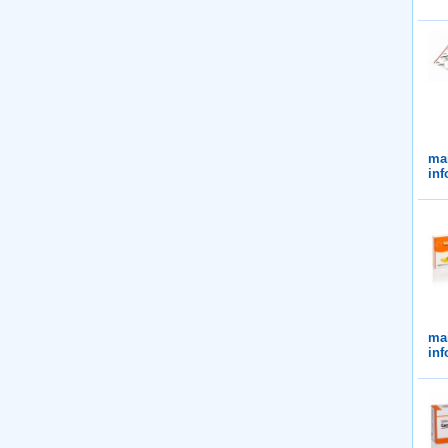
ma
inf
ma
inf