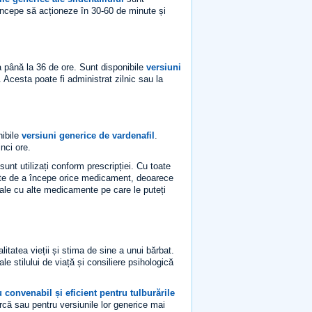
 începe să acționeze în 30-60 de minute și
 până la 36 de ore. Sunt disponibile
versiuni
 Acesta poate fi administrat zilnic sau la
nibile
versiuni generice de vardenafil
.
nci ore.
 sunt utilizați conform prescripției. Cu toate
inte de a începe orice medicament, deoarece
țiale cu alte medicamente pe care le puteți
itatea vieții și stima de sine a unui bărbat.
ale stilului de viață și consiliere psihologică
 convenabil și eficient pentru tulburările
că sau pentru versiunile lor generice mai