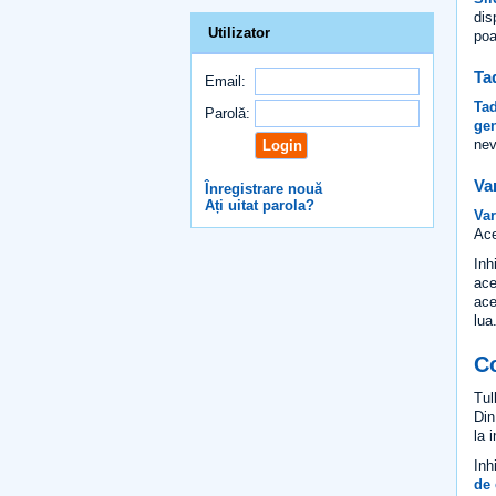
dis
Utilizator
poa
Ta
Email:
Tad
Parolă:
gen
nev
Va
Înregistrare nouă
Ați uitat parola?
Var
Ace
Inh
ace
ace
lua
C
Tul
Din
la 
Inh
de 