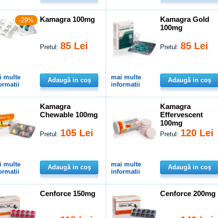
Kamagra 100mg
Kamagra Gold
-29%
100mg
85 Lei
85 Lei
Pretul:
Pretul:
i multe
mai multe
Adaugă in coş
Adaugă in coş
ormatii
informatii
Kamagra
Kamagra
Chewable 100mg
Effervescent
100mg
105 Lei
120 Lei
Pretul:
Pretul:
i multe
mai multe
Adaugă in coş
Adaugă in coş
ormatii
informatii
Cenforce 150mg
Cenforce 200mg