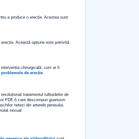
ntru a produce o erecție. Acestea sunt
 erecție. Această opțiune este potrivită
intervenția chirurgicală, cum ar fi
a
problemele de erecție
.
voluționat tratamentul tulburărilor de
melor PDE-5 care descompun
guanosin
hilor netezi din arterele penisului,
mulat sexual.
le generice ale sildenafilului
sunt