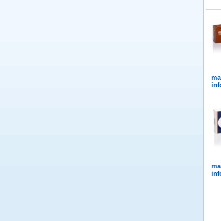
ma
inf
ma
inf