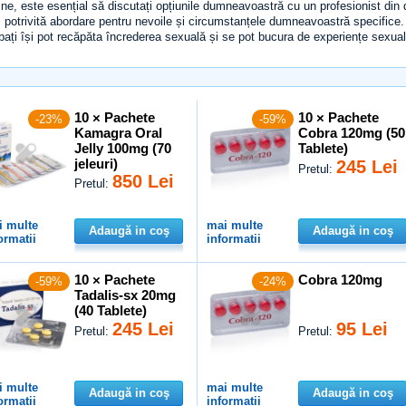
tine, este esențial să discutați opțiunile dumneavoastră cu un profesionist din
 potrivită abordare pentru nevoile și circumstanțele dumneavoastră specifice. 
bați își pot recăpăta încrederea sexuală și se pot bucura de experiențe sexuale
10 × Pachete
10 × Pachete
-23%
-59%
Kamagra Oral
Cobra 120mg (50
Jelly 100mg (70
Tablete)
jeleuri)
245 Lei
Pretul:
850 Lei
Pretul:
i multe
mai multe
Adaugă in coş
Adaugă in coş
ormatii
informatii
10 × Pachete
Cobra 120mg
-59%
-24%
Tadalis-sx 20mg
(40 Tablete)
245 Lei
95 Lei
Pretul:
Pretul:
i multe
mai multe
Adaugă in coş
Adaugă in coş
ormatii
informatii