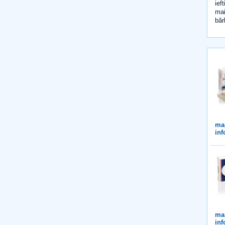
ief
mai
băr
ma
inf
ma
inf