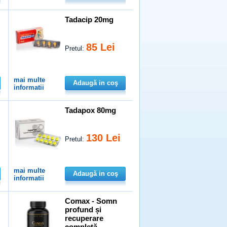
Tadacip 20mg
85 Lei
Pretul:
mai multe
Adaugă in coş
informatii
Tadapox 80mg
130 Lei
Pretul:
mai multe
Adaugă in coş
informatii
Comax - Somn
profund și
recuperare
completă