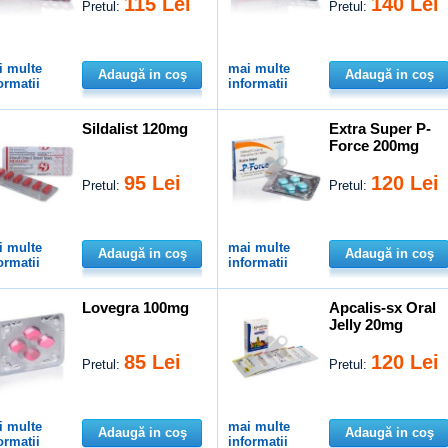
115 Lei
140 Lei
Pretul:
Pretul:
i multe
mai multe
Adaugă in coş
Adaugă in coş
ormatii
informatii
Sildalist 120mg
Extra Super P-
Force 200mg
95 Lei
120 Lei
Pretul:
Pretul:
i multe
mai multe
Adaugă in coş
Adaugă in coş
ormatii
informatii
Lovegra 100mg
Apcalis-sx Oral
Jelly 20mg
85 Lei
120 Lei
Pretul:
Pretul:
i multe
mai multe
Adaugă in coş
Adaugă in coş
ormatii
informatii