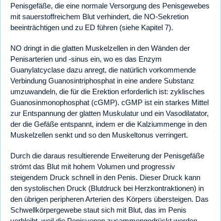
Penisgefäße, die eine normale Versorgung des Penisgewebes
mit sauerstoffreichem Blut verhindert, die NO-Sekretion
beeinträchtigen und zu ED führen (siehe Kapitel 7).
NO dringt in die glatten Muskelzellen in den Wänden der
Penisarterien und -sinus ein, wo es das Enzym
Guanylatcyclase dazu anregt, die natürlich vorkommende
Verbindung Guanosintriphosphat in eine andere Substanz
umzuwandeln, die für die Erektion erforderlich ist: zyklisches
Guanosinmonophosphat (cGMP). cGMP ist ein starkes Mittel
zur Entspannung der glatten Muskulatur und ein Vasodilatator,
der die Gefäße entspannt, indem er die Kalziummenge in den
Muskelzellen senkt und so den Muskeltonus verringert.
Durch die daraus resultierende Erweiterung der Penisgefäße
strömt das Blut mit hohem Volumen und progressiv
steigendem Druck schnell in den Penis. Dieser Druck kann
den systolischen Druck (Blutdruck bei Herzkontraktionen) in
den übrigen peripheren Arterien des Körpers übersteigen. Das
Schwellkörpergewebe staut sich mit Blut, das im Penis
verbleibt, weil die Penisvenen zusammengedrückt werden,