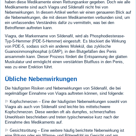
haben diese Medikamente einen Rettungsanker gegeben. Doch wie alle
Medikamente sind auch Viagra und Sildenafil nicht frei von
Nebenwirkungen. In diesem Artikel werfen wir einen genaueren Blick auf
die Nebenwirkungen, die mit diesen Medikamenten verbunden sind, um
ein umfassendes Verständnis dafür zu vermitteln, was bei den
Betroffenen auftreten kann.
Viagra, der Markenname von Sildenafil, wird als Phosphodiesterase-
Typ-5-Hemmer (PDE-5-Hemmer) eingestuft. Es blockiert die Wirkung
von PDE-5, sodass sich ein anderes Molekül, das zyklische
Guanosinmonophosphat (cGMP), in den Blutgefäßen des Penis
ansammeln kann. Dieser Prozess fördert die Entspannung der glatten
Muskulatur und ermöglicht einen verstärkten Blutfluss in den Penis,
was zu einer Erektion führt.
Übliche Nebenwirkungen
Die häufigsten Risiken und Nebenwirkungen von Sildenafil, die bei
regelmäßiger Einnahme von Viagra auftreten können, sind folgende:
⚐ Kopfschmerzen – Eine der häufigsten Nebenwirkungen sowohl von
Viagra als auch von Sildenafil sind leichte bis mittelschwere
Kopfschmerzen. Diese werden oft als dumpfes, schmerzhaftes
Unwohlsein beschrieben und treten typischerweise kurz nach der
Einnahme des Medikaments auf.
⚐ Gesichtsrötung – Eine weitere häufig berichtete Nebenwirkung ist
eine Rötung oder ein Wärme- und Rötegefühl im Gesicht und am