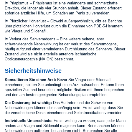
⚑ Priapismus – Priapismus ist eine verlängerte und schmerzhafte
Erektion, die länger als vier Stunden anhält. Dieser Zustand erfordert
sofortige ärztliche Hilfe, um Schäden am Penis zu vermeiden.
⚑ Plötzlicher Hörverlust – Obwohl außergewöhnlich, gibt es Berichte
über plötzlichen Hörverlust durch die Einnahme von PDE-5-Hemmern
wie Viagra und Sildenafil.
⚑ Verlust des Sehvermögens – Eine weitere seltene, aber
schwerwiegende Nebenwirkung ist der Verlust des Sehvermögens,
häufig aufgrund einer verminderten Durchblutung des Sehnervs. Dieser
Zustand wird als nicht arterielle anteriore ischämische
Optikusneuropathie (NAION) bezeichnet.
Sicherheitshinweise
Konsultieren Sie einen Arzt:
Bevor Sie Viagra oder Sildenafil
einnehmen, sollten Sie unbedingt einen Arzt aufsuchen. Er kann Ihren
speziellen Zustand beurteilen, mögliche Risiken mit Ihnen besprechen
und den am besten geeigneten Behandlungsplan empfehlen.
Die Dosierung ist wichtig:
Das Auftreten und die Schwere von
Nebenwirkungen können dosisabhängig sein. Es ist wichtig, dass Sie
die verschriebene Dosis einnehmen und Selbstmedikation vermeiden.
Individuelle Unterschiede:
Es ist wichtig zu wissen, dass jeder Mann
anders auf Viagra und Sildenafil reagieren kann. Bei manchen können
Nebenwirkungen auftreten, bei anderen nicht. Besprechen Sie alle