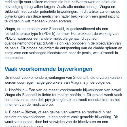
reddingslijn voor talloze mensen die hun zelfvertrouwen en seksuele
bevrediging terug willen krijgen. Zoals alle medicijnen zijn Viagra en
Sildenafil niet zonder potentiële bijwerkingen. In dit artikel zullen we de
bijwerkingen van deze medicijnen nader bekijken om een goed inzicht
te krijgen in wat mensen kunnen ervaren.
Viagra, de merknaam voor Sildenafil, is geclassificeerd als een
fosfodiësterase type 5 (PDE-5) remmer. Het blokkeert de werking van
PDE-5, waardoor een andere molecule genaamd cyclisch
guanosinemonofosfaat (cGMP) zich kan ophopen in de bloedvaten van
de penis. Dit proces bevordert de ontspanning van de gladde spieren en
zorgt voor een verhoogde bloedstroom naar de penis, wat uitmondt in
een erectie.
Vaak voorkomende bijwerkingen
De meest voorkomende bijwerkingen van Sildenafil, die ervaren kunnen
worden door regelmatige gebruikers van Viagra, zijn de volgende:
⚐ Hoofdpijn – Een van de meest voorkomende bijwerkingen van zowel
Viagra als Sildenafil is lichte tot matige hoofdpijn. Dit gevoel wordt vaak
beschreven als een dof, pijnlijk ongemak en treedt meestal kort na het
innemen van de medicatie op.
⚐ Blozen – Blozen, of een gevoel van warmte en roodheid in het
gezicht en bovenlichaam, is een andere vaak gemelde bijwerking. Dit
wordt veroorzaakt door het verwijden van de bloedvaten en een
verhoogde bloedstroom.