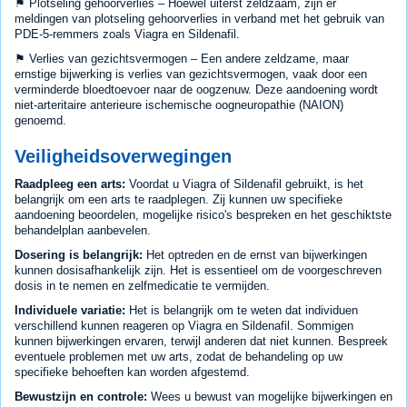
⚑ Plotseling gehoorverlies – Hoewel uiterst zeldzaam, zijn er
meldingen van plotseling gehoorverlies in verband met het gebruik van
PDE-5-remmers zoals Viagra en Sildenafil.
⚑ Verlies van gezichtsvermogen – Een andere zeldzame, maar
ernstige bijwerking is verlies van gezichtsvermogen, vaak door een
verminderde bloedtoevoer naar de oogzenuw. Deze aandoening wordt
niet-arteritaire anterieure ischemische oogneuropathie (NAION)
genoemd.
Veiligheidsoverwegingen
Raadpleeg een arts:
Voordat u Viagra of Sildenafil gebruikt, is het
belangrijk om een arts te raadplegen. Zij kunnen uw specifieke
aandoening beoordelen, mogelijke risico's bespreken en het geschiktste
behandelplan aanbevelen.
Dosering is belangrijk:
Het optreden en de ernst van bijwerkingen
kunnen dosisafhankelijk zijn. Het is essentieel om de voorgeschreven
dosis in te nemen en zelfmedicatie te vermijden.
Individuele variatie:
Het is belangrijk om te weten dat individuen
verschillend kunnen reageren op Viagra en Sildenafil. Sommigen
kunnen bijwerkingen ervaren, terwijl anderen dat niet kunnen. Bespreek
eventuele problemen met uw arts, zodat de behandeling op uw
specifieke behoeften kan worden afgestemd.
Bewustzijn en controle:
Wees u bewust van mogelijke bijwerkingen en