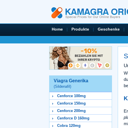
Home
|
Produkte
|
Geschenke
|
S
U
We
du
Viagra Generika
be
(Sildenafil)
Cenforce 100mg
K
Cenforce 150mg
Er
Cenforce 200mg
pl
Cenforce D 160mg
mi
Cobra 120mg