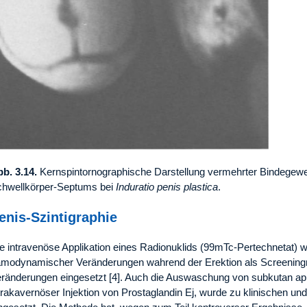
b. 3.14.
Kernspintornographische Darstellung vermehrter Bindegewe
hwellkörper-Septums bei
Induratio penis plastica
.
enis-Szintigraphie
e intravenöse Applikation eines Radionuklids (99mTc-Pertechnetat) w
modynamischer Veränderungen wahrend der Erektion als Screeningme
ränderungen eingesetzt [4]. Auch die Auswaschung von subkutan appl
trakavernöser Injektion von Prostaglandin Ej, wurde zu klinischen un