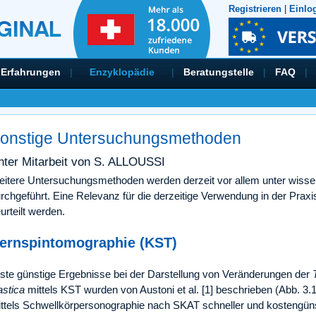
Registrieren
|
Einlo
Erfahrungen
|
Enzyklopädie
|
Beratungstelle
|
FAQ
|
onstige Untersuchungsmethoden
nter Mitarbeit von S. ALLOUSSI
itere Untersuchungsmethoden werden derzeit vor allem unter wisse
rchgeführt. Eine Relevanz für die derzeitige Verwendung in der Prax
urteilt werden.
ernspintomographie (KST)
ste günstige Ergebnisse bei der Darstellung von Veränderungen der
astica
mittels KST wurden von Austoni et al. [1] beschrieben (Abb. 3.1
ttels Schwellkörpersonographie nach SKAT schneller und kostengüns