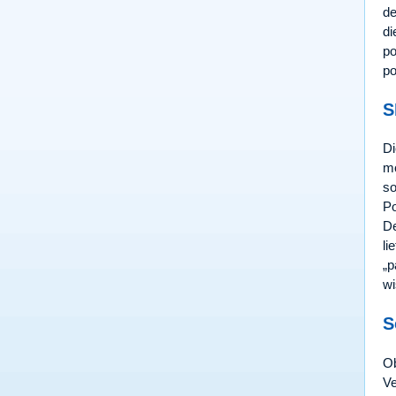
de
di
po
po
S
Di
mö
so
Po
De
li
„p
wi
S
Ob
Ve