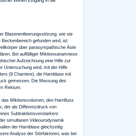
bisher keinen Eingang in die
er Blasenentleerungsstörung, wie sie
 Beckenbereich gefunden wird, ist
ellkörper über parasympathische Äste
lären. Bei auffälliger Miktionsanamnese
hischer Aufzeichnung eine Hilfe zur
r Untersuchung wird, mit der Hilfe
ers (8 Charriere), die Harnblase mit
ndruck gemessen. Die Messung des
 im Rektum.
n, das Miktionsvolumen, den Harnfluss
 der als Differenzdruck von
 eines Subtraktionsverstarkers
i der simultanen Videourodynamik
ien der Harnblase gleichzeitig
isere Analyse der Störfaktoren, was bei