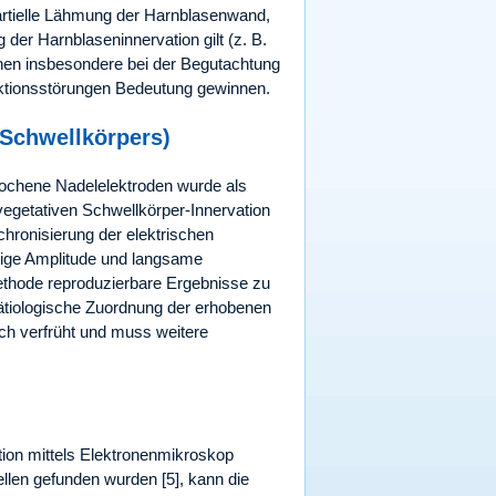
 partielle Lähmung der Harnblasenwand,
g der Harnblaseninnervation gilt (z. B.
nen insbesondere bei der Begutachtung
iktionsstörungen Bedeutung gewinnen.
 Schwellkörpers)
stochene Nadelelektroden wurde als
egetativen Schwellkörper-Innervation
hronisierung der elektrischen
rige Amplitude und langsame
ethode reproduzierbare Ergebnisse zu
ne ätiologische Zuordnung der erhobenen
och verfrüht und muss weitere
ktion mittels Elektronenmikroskop
len gefunden wurden [5], kann die