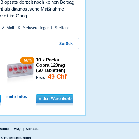
iopsats derzeit noch keinen Beitrag
icht als diagnostische Maßnahme
rzeit im Gang.
 V. Moll , K. Schwerdtfeger J. Steffens
Zurück
10 x Packs
-59%
Cobra 120mg
(50 Tabletten)
49 Chf
Preis:
mehr Infos
In den Warenkorb
telle
FAQ
Kontakt
|
|
 & Rücksendungen