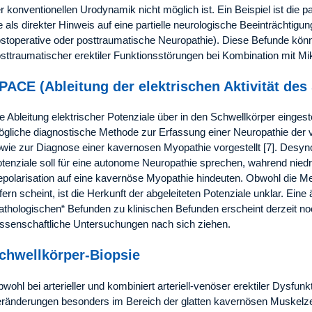
r konventionellen Urodynamik nicht möglich ist. Ein Beispiel ist die
e als direkter Hinweis auf eine partielle neurologische Beeinträchtigun
stoperative oder posttraumatische Neuropathie). Diese Befunde kön
sttraumatischer erektiler Funktionsstörungen bei Kombination mit M
PACE (Ableitung der elektrischen Aktivität des
e Ableitung elektrischer Potenziale über in den Schwellkörper einge
gliche diagnostische Methode zur Erfassung einer Neuropathie der v
wie zur Diagnose einer kavernosen Myopathie vorgestellt [7]. Desync
tenziale soll für eine autonome Neuropathie sprechen, wahrend nied
polarisation auf eine kavernöse Myopathie hindeuten. Obwohl die M
efern scheint, ist die Herkunft der abgeleiteten Potenziale unklar. Ei
athologischen“ Befunden zu klinischen Befunden erscheint derzeit n
ssenschaftliche Untersuchungen nach sich ziehen.
chwellkörper-Biopsie
wohl bei arterieller und kombiniert arteriell-venöser erektiler Dysfun
ränderungen besonders im Bereich der glatten kavernösen Muskelzel