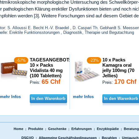
chtmikroskopische morphologische Untersuchung des Schwellkörper-B
r pathologischen Klärung erektiler Dysfunktionen bieten und noch n
pfohlen werden [3]. Weitere Forschungen sind auf diesem Gebiet de
tor: S. Alloussi E. Becht H.-V. Braedel , D. Caspari Th. Gebhardt S. Meessen
elle: Erektile Funktionsstorungen , Diagnostik, Therapie und Begutachtung
TAGESANGEBOT:
10 x Packs
-57%
-23%
10 × Packs
Kamagra oral
Vidalista 40 mg
jelly 100mg (70
(100 Tabletten)
Jellies)
65 Chf
170 Chf
Preis:
Preis:
mehr Infos
mehr Infos
In den Warenkorb
In den Warenkorb
Home
Produkte
Geschenke
Erfahrungen
Enzyklopädie
Beratungs
|
|
|
|
|
DSGVO
Allgemeine Geschäftsbedingungen
Bezahlen
Umtausch
|
|
|