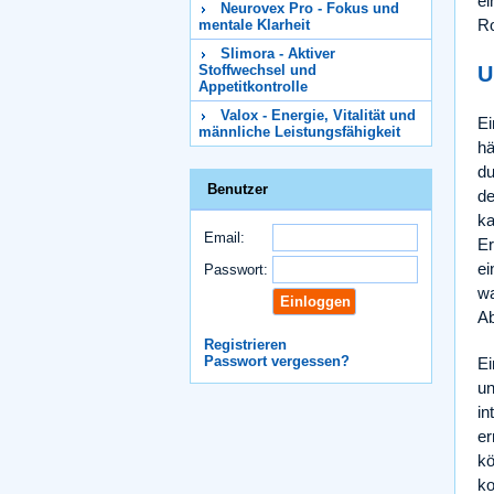
ei
Neurovex Pro - Fokus und
Ro
mentale Klarheit
Slimora - Aktiver
Stoffwechsel und
U
Appetitkontrolle
Valox - Energie, Vitalität und
Ei
männliche Leistungsfähigkeit
hä
du
Benutzer
d
ka
Email:
Er
ei
Passwort:
wa
Ab
Registrieren
Passwort vergessen?
Ei
un
in
er
kö
ko