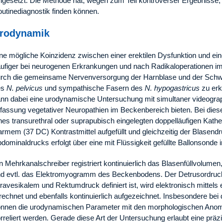
ngesetzt. Die Methode hat, wegen zum Teil kontroverser Ergebnisse, 
utinediagnostik finden können.
rodynamik
ne mögliche Koinzidenz zwischen einer erektilen Dysfunktion und ein
ufiger bei neurogenen Erkrankungen und nach Radikaloperationen im
rch die gemeinsame Nervenversorgung der Harnblase und der Schw
es
N. pelvicus
und sympathische Fasern des
N. hypogastricus
zu erk
nn dabei eine urodynamische Untersuchung mit simultaner videograp
fassung vegetativer Neuropathien im Beckenbereich bieten. Bei diese
nes transurethral oder suprapubisch eingelegten doppelläufigen Kathet
rmem (37 DC) Kontrastmittel aufgefüllt und gleichzeitig der Blase
dominaldrucks erfolgt über eine mit Flüssigkeit gefüllte Ballonsonde
n Mehrkanalschreiber registriert kontinuierlich das Blasenfüllvolume
d evtl. das Elektromyogramm des Beckenbodens. Der Detrusordruck,
travesikalem und Rektumdruck definiert ist, wird elektronisch mittels
rechnet und ebenfalls kontinuierlich aufgezeichnet. Insbesondere be
nnen die urodynamischen Parameter mit den morphologischen Anomal
rreliert werden. Gerade diese Art der Untersuchung erlaubt eine präz