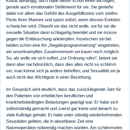
Koitus abhängig, doch habe dieser schon einen wichtigen,
gerade auch emotionalen Stellenwert für sie. Sie genieße
dabei vor allem das Gefühl des Ausgefülltseins vom steifen
Penis ihres Mannes und spüre sofort, wenn dessen Erektion
schwächer wird. Obwohl sie das nicht wolle, sei für sie die
sexuelle Situation dann schlagartig beendet und sie müsse
gegen die Enttäuschung ankämpfen. Inzwischen sei bei
beiden schon eine Art „Negativprogrammierung“ eingetreten,
ein unverkrampftes Zusammensein sei kaum noch möglich.
So, als wolle sie sich selbst „zur Ordnung rufen“, betont sie
dann aber nachdrücklich, dass dies alles nicht so schlimm
sei, man könne sich ja anders behelfen, und Sexualität sei ja
auch nicht das Wichtigste in einer Beziehung.
Im Gespräch wird deutlich, dass das zurückliegende Jahr für
den Patienten von erheblichen beruflichen und
krankheitsbedingten Belastungen geprägt war. Er habe sich
selbstständig gemacht und zuerst gar keine und danach zu
viele Aufträge gehabt. Er habe unter ständig wiederkehrenden
Sinusitiden gelitten, die in absehbarer Zeit eine
Nasenoperation notwendig machen würden. Am schlimmsten