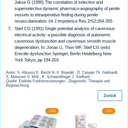
Jakse G (1990) The correlation of selective and
superselective dynamic pharmaco-angiography of penile
vessels to intraoperative finding during penile
revascularisation. Int J Impotence Res 2/S2:354-355
Stief CG (1991) Single potential analysis of cavernous
electrical activity: a possible diagnosis of autonomic
cavernous dysfunction and cavernous smooth muscle
degeneration. In: Jonas U, Thon WF, Stief CG (eds)
Erectile dysfunction Springer, Berlin Heidelberg New
York Tokyo, pp 194-203
Autor: S. Alloussi E. Becht H.-V. Braedel , D. Caspari Th. Gebhardt
S. Meessen V. Moll , K. Schwerdtfeger J. Steffens
Quelle: Erektile Funktionsstorungen , Diagnostik, Therapie und
Begutachtung
Zurück
-59%
-23%