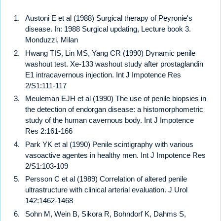
Austoni E et al (1988) Surgical therapy of Peyronie's
disease. In: 1988 Surgical updating, Lecture book 3.
Monduzzi, Milan
Hwang TIS, Lin MS, Yang CR (1990) Dynamic penile
washout test. Xe-133 washout study after prostaglandin
E1 intracavernous injection. Int J Impotence Res
2/S1:111-117
Meuleman EJH et al (1990) The use of penile biopsies in
the detection of endorgan disease: a histomorphometric
study of the human cavernous body. Int J Impotence
Res 2:161-166
Park YK et al (1990) Penile scintigraphy with various
vasoactive agentes in healthy men. Int J Impotence Res
2/S1:103-109
Persson C et al (1989) Correlation of altered penile
ultrastructure with clinical arterial evaluation. J Urol
142:1462-1468
Sohn M, Wein B, Sikora R, Bohndorf K, Dahms S,