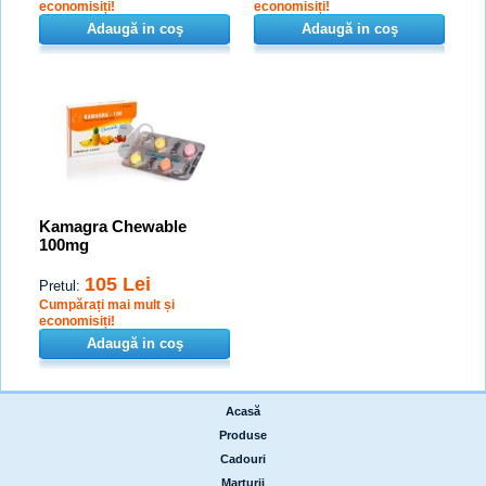
economisiți!
economisiți!
Adaugă in coş
Adaugă in coş
Kamagra Chewable
100mg
105 Lei
Pretul:
Cumpărați mai mult și
economisiți!
Adaugă in coş
Acasă
|
Produse
|
Cadouri
|
Marturii