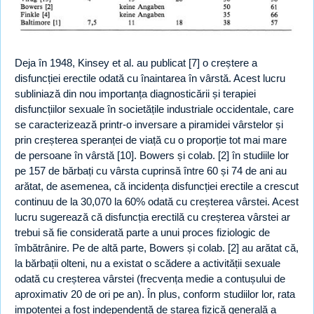
Deja în 1948, Kinsey et al. au publicat [7] o creștere a
disfuncției erectile odată cu înaintarea în vârstă. Acest lucru
subliniază din nou importanța diagnosticării și terapiei
disfuncțiilor sexuale în societățile industriale occidentale, care
se caracterizează printr-o inversare a piramidei vârstelor și
prin creșterea speranței de viață cu o proporție tot mai mare
de persoane în vârstă [10]. Bowers și colab. [2] în studiile lor
pe 157 de bărbați cu vârsta cuprinsă între 60 și 74 de ani au
arătat, de asemenea, că incidența disfuncției erectile a crescut
continuu de la 30,070 la 60% odată cu creșterea vârstei. Acest
lucru sugerează că disfuncția erectilă cu creșterea vârstei ar
trebui să fie considerată parte a unui proces fiziologic de
îmbătrânire. Pe de altă parte, Bowers și colab. [2] au arătat că,
la bărbații olteni, nu a existat o scădere a activității sexuale
odată cu creșterea vârstei (frecvența medie a contușului de
aproximativ 20 de ori pe an). În plus, conform studiilor lor, rata
impotenței a fost independentă de starea fizică generală a