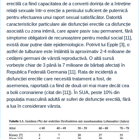
erectilă ca fiind capacitatea de a converti dorința de a întreține
relații sexuale într-o erecție a penisului suficient de puternică
pentru efectuarea unui raport sexual satisfăcător. Datorită
caracteristicilor particulare ale disfuncției erectile ca disfuncție
asociată cu zona intimă, care apare pasiv sau permanent, fără
simptome obligatorii de recunoaștere pentru mediul social [11],
există doar puține date epidemiologice. Potrivit lui Epple [3], o
astfel de tulburare este întâlnită la aproximativ 2-4 milioane de
cetățeni germani de vârstă reproductivă. O altă sursă
vorbește chiar de 3 până la 7 milioane de bărbați afectați în
Republica Federală Germania [11]. Rata de incidență a
disfuncției erectile care necesită tratament a fost, de
asemenea, raportată ca fiind de două ori mai mare decât cea
a bolii coronariene (citat din [11]). În SUA, peste 10% din
populația masculină adultă ar suferi de disfuncție erectilă, fără
a lua în considerare vârsta.