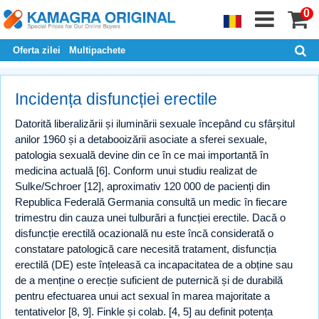
0
Oferta zilei
Multipachete
Incidența disfuncției erectile
Datorită liberalizării și iluminării sexuale începând cu sfârșitul
anilor 1960 și a detabooizării asociate a sferei sexuale,
patologia sexuală devine din ce în ce mai importantă în
medicina actuală [6]. Conform unui studiu realizat de
Sulke/Schroer [12], aproximativ 120 000 de pacienți din
Republica Federală Germania consultă un medic în fiecare
trimestru din cauza unei tulburări a funcției erectile. Dacă o
disfuncție erectilă ocazională nu este încă considerată o
constatare patologică care necesită tratament, disfuncția
erectilă (DE) este înțeleasă ca incapacitatea de a obține sau
de a menține o erecție suficient de puternică și de durabilă
pentru efectuarea unui act sexual în marea majoritate a
tentativelor [8, 9]. Finkle și colab. [4, 5] au definit potența