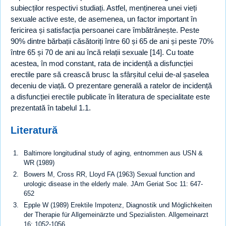
subiecților respectivi studiați. Astfel, menținerea unei vieți
sexuale active este, de asemenea, un factor important în
fericirea și satisfacția persoanei care îmbătrânește. Peste
90% dintre bărbații căsătoriți între 60 și 65 de ani și peste 70%
între 65 și 70 de ani au încă relații sexuale [14]. Cu toate
acestea, în mod constant, rata de incidență a disfuncției
erectile pare să crească brusc la sfârșitul celui de-al șaselea
deceniu de viață. O prezentare generală a ratelor de incidență
a disfuncției erectile publicate în literatura de specialitate este
prezentată în tabelul 1.1.
Literatură
Baltimore longitudinal study of aging, entnommen aus USN &
WR (1989)
Bowers M, Cross RR, Lloyd FA (1963) Sexual function and
urologic disease in the elderly male. JAm Geriat Soc 11: 647-
652
Epple W (1989) Erektile Impotenz, Diagnostik und Möglichkeiten
der Therapie für Allgemeinärzte und Spezialisten. Allgemeinarzt
16: 1052-1056