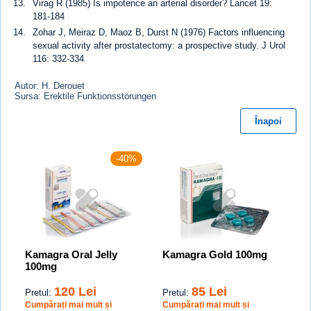
Virag R (1985) Is impotence an arterial disorder? Lancet 19:
181-184
Zohar J, Meiraz D, Maoz B, Durst N (1976) Factors influencing
sexual activity after prostatectomy: a prospective study. J Urol
116: 332-334
Autor: H. Derouet
Sursa: Erektile Funktionsstörungen
Înapoi
-40%
Kamagra Oral Jelly
Kamagra Gold 100mg
100mg
120 Lei
85 Lei
Pretul:
Pretul:
Cumpărați mai mult și
Cumpărați mai mult și