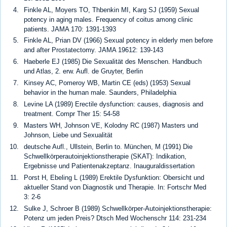
Finkle AL, Moyers TO, Thbenkin MI, Karg SJ (1959) Sexual
potency in aging males. Frequency of coitus among clinic
patients. JAMA 170: 1391-1393
Finkle AL, Prian DV (1966) Sexual potency in elderly men before
and after Prostatectomy. JAMA 19612: 139-143
Haeberle EJ (1985) Die Sexualität des Menschen. Handbuch
und Atlas, 2. erw. Aufl. de Gruyter, Berlin
Kinsey AC, Pomeroy WB, Martin CE (eds) (1953) Sexual
behavior in the human male. Saunders, Philadelphia
Levine LA (1989) Erectile dysfunction: causes, diagnosis and
treatment. Compr Ther 15: 54-58
Masters WH, Johnson VE, Kolodny RC (1987) Masters und
Johnson, Liebe und Sexualität
deutsche Aufl., Ullstein, Berlin to. München, M (1991) Die
Schwellkörperautoinjektionstherapie (SKAT): Indikation,
Ergebnisse und Patientenakzeptanz. Inauguraldissertation
Porst H, Ebeling L (1989) Erektile Dysfunktion: Obersicht und
aktueller Stand von Diagnostik und Therapie. In: Fortschr Med
3: 2-6
Sulke J, Schroer B (1989) Schwellkörper-Autoinjektionstherapie:
Potenz um jeden Preis? Dtsch Med Wochenschr 114: 231-234