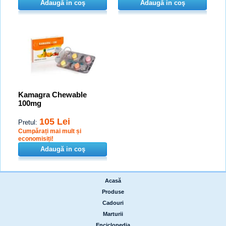
Adaugă in coş
Adaugă in coş
Kamagra Chewable
100mg
105 Lei
Pretul:
Cumpărați mai mult și
economisiți!
Adaugă in coş
Acasă
|
Produse
|
Cadouri
|
Marturii
|
Enciclopedia