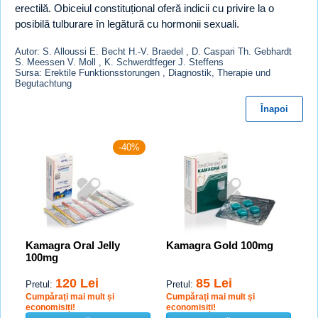
erectilă. Obiceiul constituțional oferă indicii cu privire la o
posibilă tulburare în legătură cu hormonii sexuali.
Autor: S. Alloussi E. Becht H.-V. Braedel , D. Caspari Th. Gebhardt
S. Meessen V. Moll , K. Schwerdtfeger J. Steffens
Sursa: Erektile Funktionsstorungen , Diagnostik, Therapie und
Begutachtung
Înapoi
-40%
Kamagra Oral Jelly
Kamagra Gold 100mg
100mg
120 Lei
85 Lei
Pretul:
Pretul:
Cumpărați mai mult și
Cumpărați mai mult și
economisiți!
economisiți!