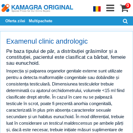
0
Oferta zilei
Multipachete
Examenul clinic andrologic
Pe baza tipului de păr, a distribuției grăsimilor și a
constituției, pacientul este clasificat ca bărbat, femeie
sau eunuchoid.
Inspecția și palparea organelor genitale externe sunt utilizate
pentru a detecta malformațiile congenitale sau dobândite și
consistența testiculară. Dimensiunea testiculelor trebuie
determinată cu ajutorul orchidometrului, volumele <15 ml fiind
clasificate drept atrofie. În cazul în care nu se palpează
testicule în scrot, poate fi prezentă anorhia congenitală,
caracterizată în plus prin absența caracterelor sexuale
secundare și un habitus eunuchoid. În mod diferențial, trebuie
luat în considerare un
testicul maldescensus
pe ambele părți
și, dacă este necesar, trebuie inițiate măsuri suplimentare de