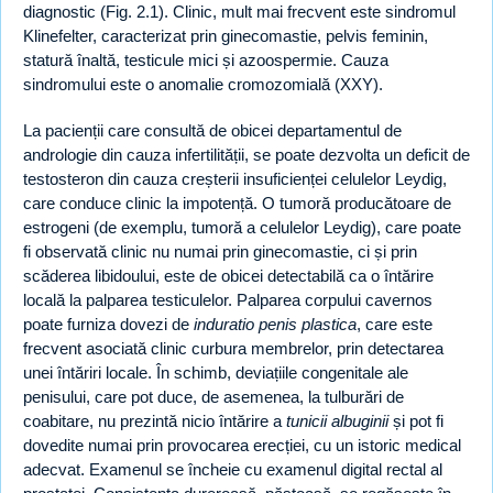
diagnostic (Fig. 2.1). Clinic, mult mai frecvent este sindromul
Klinefelter, caracterizat prin ginecomastie, pelvis feminin,
statură înaltă, testicule mici și azoospermie. Cauza
sindromului este o anomalie cromozomială (XXY).
La pacienții care consultă de obicei departamentul de
andrologie din cauza infertilității, se poate dezvolta un deficit de
testosteron din cauza creșterii insuficienței celulelor Leydig,
care conduce clinic la impotență. O tumoră producătoare de
estrogeni (de exemplu, tumoră a celulelor Leydig), care poate
fi observată clinic nu numai prin ginecomastie, ci și prin
scăderea libidoului, este de obicei detectabilă ca o întărire
locală la palparea testiculelor. Palparea corpului cavernos
poate furniza dovezi de
induratio penis plastica
, care este
frecvent asociată clinic curbura membrelor, prin detectarea
unei întăriri locale. În schimb, deviațiile congenitale ale
penisului, care pot duce, de asemenea, la tulburări de
coabitare, nu prezintă nicio întărire a
tunicii albuginii
și pot fi
dovedite numai prin provocarea erecției, cu un istoric medical
adecvat. Examenul se încheie cu examenul digital rectal al