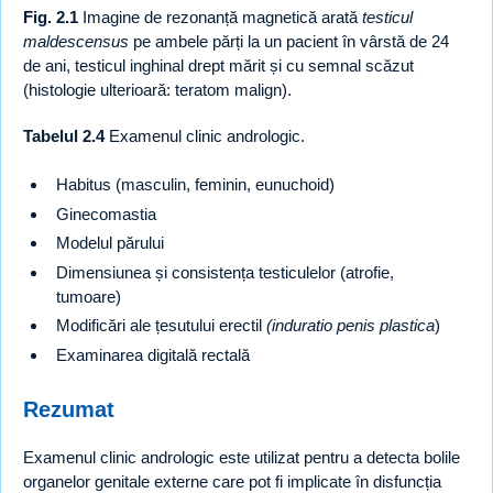
Fig. 2.1
Imagine de rezonanță magnetică arată
testicul
maldescensus
pe ambele părți la un pacient în vârstă de 24
de ani, testicul inghinal drept mărit și cu semnal scăzut
(histologie ulterioară: teratom malign).
Tabelul 2.4
Examenul clinic andrologic.
Habitus (masculin, feminin, eunuchoid)
Ginecomastia
Modelul părului
Dimensiunea și consistența testiculelor (atrofie,
tumoare)
Modificări ale țesutului erectil
(induratio penis plastica
)
Examinarea digitală rectală
Rezumat
Examenul clinic andrologic este utilizat pentru a detecta bolile
organelor genitale externe care pot fi implicate în disfuncția