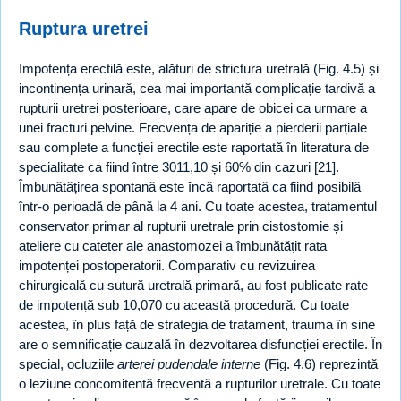
Ruptura uretrei
Impotența erectilă este, alături de strictura uretrală (Fig. 4.5) și
incontinența urinară, cea mai importantă complicație tardivă a
rupturii uretrei posterioare, care apare de obicei ca urmare a
unei fracturi pelvine. Frecvența de apariție a pierderii parțiale
sau complete a funcției erectile este raportată în literatura de
specialitate ca fiind între 3011,10 și 60% din cazuri [21].
Îmbunătățirea spontană este încă raportată ca fiind posibilă
într-o perioadă de până la 4 ani. Cu toate acestea, tratamentul
conservator primar al rupturii uretrale prin cistostomie și
ateliere cu cateter ale anastomozei a îmbunătățit rata
impotenței postoperatorii. Comparativ cu revizuirea
chirurgicală cu sutură uretrală primară, au fost publicate rate
de impotență sub 10,070 cu această procedură. Cu toate
acestea, în plus față de strategia de tratament, trauma în sine
are o semnificație cauzală în dezvoltarea disfuncției erectile. În
special, ocluziile
arterei pudendale interne
(Fig. 4.6) reprezintă
o leziune concomitentă frecventă a rupturilor uretrale. Cu toate