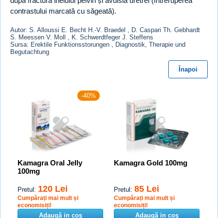
după fractura inelului pelvin și avulsia uretrei (întreruperea
contrastului marcată cu săgeată).
Autor: S. Alloussi E. Becht H.-V. Braedel , D. Caspari Th. Gebhardt
S. Meessen V. Moll , K. Schwerdtfeger J. Steffens
Sursa: Erektile Funktionsstorungen , Diagnostik, Therapie und
Begutachtung
Înapoi
-40%
Kamagra Oral Jelly
Kamagra Gold 100mg
100mg
120 Lei
85 Lei
Pretul:
Pretul:
Cumpărați mai mult și
Cumpărați mai mult și
economisiți!
economisiți!
Adaugă in coş
Adaugă in coş