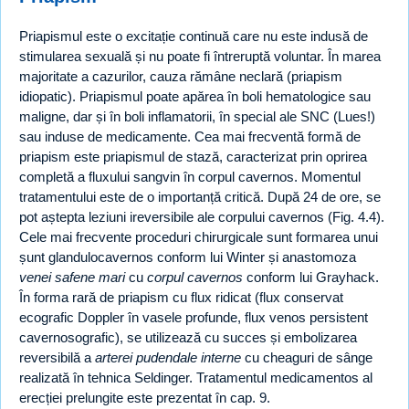
Priapismul este o excitație continuă care nu este indusă de
stimularea sexuală și nu poate fi întreruptă voluntar. În marea
majoritate a cazurilor, cauza rămâne neclară (priapism
idiopatic). Priapismul poate apărea în boli hematologice sau
maligne, dar și în boli inflamatorii, în special ale SNC (Lues!)
sau induse de medicamente. Cea mai frecventă formă de
priapism este priapismul de stază, caracterizat prin oprirea
completă a fluxului sangvin în corpul cavernos. Momentul
tratamentului este de o importanță critică. După 24 de ore, se
pot aștepta leziuni ireversibile ale corpului cavernos (Fig. 4.4).
Cele mai frecvente proceduri chirurgicale sunt formarea unui
șunt glandulocavernos conform lui Winter și anastomoza
venei safene mari
cu
corpul cavernos
conform lui Grayhack.
În forma rară de priapism cu flux ridicat (flux conservat
ecografic Doppler în vasele profunde, flux venos persistent
cavernosografic), se utilizează cu succes și embolizarea
reversibilă a
arterei pudendale interne
cu cheaguri de sânge
realizată în tehnica Seldinger. Tratamentul medicamentos al
erecției prelungite este prezentat în cap. 9.