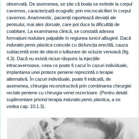
observată. De asemenea, se știe că boala se extinde la corpul
cavernos, caracterizată ecografic prin microcalcifieri în corpul
cavernos. Anamnestic, pacienții raportează deviații ale
penisului, mai ales dorsale, care pot duce la dificultăți de
coabitare. La examinarea clinică, se constată adesea
formațiuni nodulare palpabile în regiunea
tunicii albuginii
. Dacă
induratio penis plastica
coincide cu disfuncția erectilă, cauza
subiacentă este de obicei o tulburare de ocluzie venoasă (fig.
4.3). Dacă nu există niciun răspuns la injecțiile
intracavernoase, ceea ce poate fi cazul în cazuri individuale,
implantarea unei proteze peniene reprezintă o terapie
alternativă. În cazuri individuale, poate fi indicată, de
asemenea, chirurgia reconstructivă prin combinarea chirurgiei
rectale peniene cu chirurgia venei rezectoare. (Pentru detalii
suplimentare privind terapia
induratio penis plastica
, a se
vedea cap. 10.1.3).