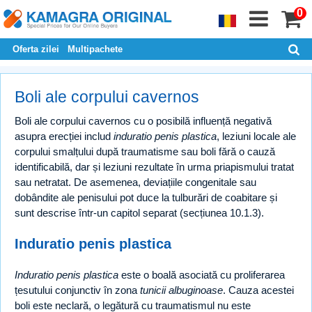
0
Oferta zilei
Multipachete
Boli ale corpului cavernos
Boli ale corpului cavernos cu o posibilă influență negativă
asupra erecției includ
induratio penis plastica
, leziuni locale ale
corpului smalțului după traumatisme sau boli fără o cauză
identificabilă, dar și leziuni rezultate în urma priapismului tratat
sau netratat. De asemenea, deviațiile congenitale sau
dobândite ale penisului pot duce la tulburări de coabitare și
sunt descrise într-un capitol separat (secțiunea 10.1.3).
Induratio penis plastica
Induratio penis plastica
este o boală asociată cu proliferarea
țesutului conjunctiv în zona
tunicii albuginoase
. Cauza acestei
boli este neclară, o legătură cu traumatismul nu este