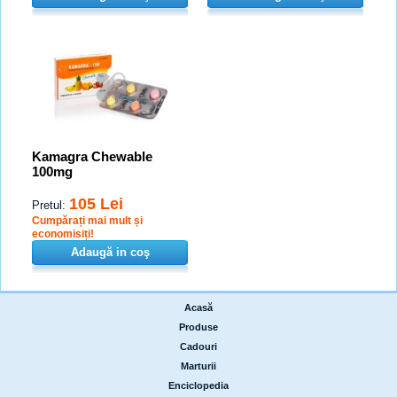
Kamagra Chewable
100mg
105 Lei
Pretul:
Cumpărați mai mult și
economisiți!
Adaugă in coş
Acasă
|
Produse
|
Cadouri
|
Marturii
|
Enciclopedia
|