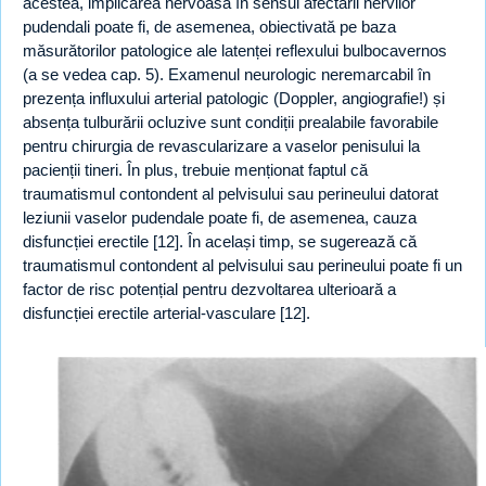
acestea, implicarea nervoasă în sensul afectării nervilor
pudendali poate fi, de asemenea, obiectivată pe baza
măsurătorilor patologice ale latenței reflexului bulbocavernos
(a se vedea cap. 5). Examenul neurologic neremarcabil în
prezența influxului arterial patologic (Doppler, angiografie!) și
absența tulburării ocluzive sunt condiții prealabile favorabile
pentru chirurgia de revascularizare a vaselor penisului la
pacienții tineri. În plus, trebuie menționat faptul că
traumatismul contondent al pelvisului sau perineului datorat
leziunii vaselor pudendale poate fi, de asemenea, cauza
disfuncției erectile [12]. În același timp, se sugerează că
traumatismul contondent al pelvisului sau perineului poate fi un
factor de risc potențial pentru dezvoltarea ulterioară a
disfuncției erectile arterial-vasculare [12].