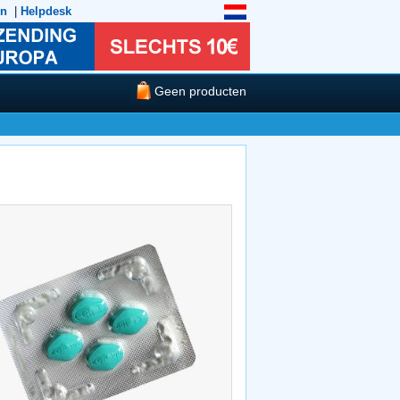
en
|
Helpdesk
Geen producten