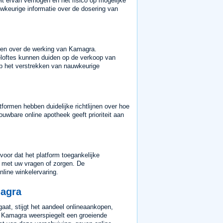
it ervan verhogen en het risico op mogelijke
wkeurige informatie over de dosering van
 doen over de werking van Kamagra.
eloftes kunnen duiden op de verkoop van
p het verstrekken van nauwkeurige
formen hebben duidelijke richtlijnen over hoe
wbare online apotheek geeft prioriteit aan
oor dat het platform toegankelijke
nt met uw vragen of zorgen. De
line winkelervaring.
magra
aat, stijgt het aandeel onlineaankopen,
 Kamagra weerspiegelt een groeiende