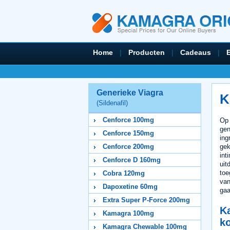
Home
|
Producten
|
Cadeaus
|
Generieke Viagra
K
(Sildenafil)
Cenforce 100mg
Op 
gen
Cenforce 150mg
ing
gek
Cenforce 200mg
int
Cenforce D 160mg
uit
toe
Cobra 120mg
van
Dapoxetine 60mg
gaa
Extra Super P-Force 200mg
K
Kamagra 100mg
k
Kamagra Chewable 100mg