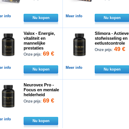
r info
Meer info
Nu kopen
Nu kopen
Valox - Energie,
Slimora - Actieve
vitaliteit en
stofwisseling en
mannelijke
eetlustcontrole
prestaties
49 €
Onze prijs:
69 €
Onze prijs:
r info
Meer info
Nu kopen
Nu kopen
Neurovex Pro -
Focus en mentale
helderheid
69 €
Onze prijs:
r info
Nu kopen