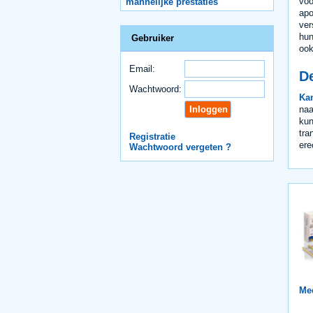
voo
mannelijke prestaties
apo
ver
hun
Gebruiker
ook
Email:
D
Wachtwoord:
Ka
naa
kun
tra
Registratie
ere
Wachtwoord vergeten ?
Mee