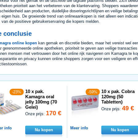
rkeur voor het gemak en de discretie die digitale platforms bieden. Zich bew
theken prioriteit aan het verbeteren van de klantervaring. Shoppers waarder
scheidenheid aan producten, duidelijke doseringsrichtlijnen en veilige betalin
 eigen huis. De groeiende trend van onlineaankopen is niet alleen een indi
 van de positieve gebruikerservaring die kopers melden.
e conclusie
magra online kopen
kan gemak en discretie bieden, maar het vereist wel ee
r gerenommeerde online apotheken, prioriteit te geven aan veilige transacties 
nen mensen met vertrouwen door het online rijk navigeren om Kamagra te kope
nsparantie en privacy kunnen online shoppers zorgen voor een veiligere en ef
ctiestoornissen.
10 x pak.
10 x pak. Cobra
-23%
-59%
Kamagra oral
120mg (50
jelly 100mg (70
Tabletten)
Gelei)
49 €
Onze prijs:
170 €
Onze prijs:
r info
Meer info
Nu kopen
Nu kopen