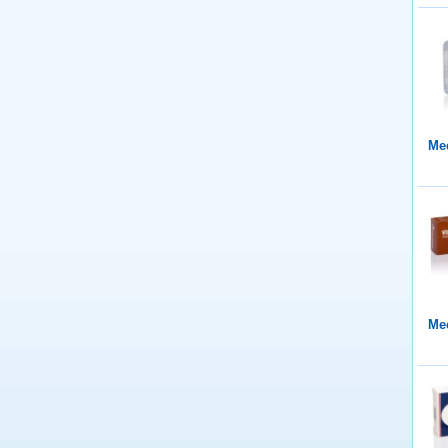
Mee
Mee