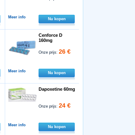
Meer info
Nu kopen
Cenforce D
160mg
26 €
Onze prijs:
Meer info
Nu kopen
Dapoxetine 60mg
24 €
Onze prijs:
Meer info
Nu kopen