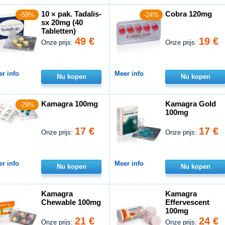
10 × pak. Tadalis-
Cobra 120mg
-59%
-24%
sx 20mg (40
Tabletten)
49 €
19 €
Onze prijs:
Onze prijs:
r info
Meer info
Nu kopen
Nu kopen
Kamagra 100mg
Kamagra Gold
-29%
100mg
17 €
17 €
Onze prijs:
Onze prijs:
r info
Meer info
Nu kopen
Nu kopen
Kamagra
Kamagra
Chewable 100mg
Effervescent
100mg
21 €
24 €
Onze prijs:
Onze prijs: