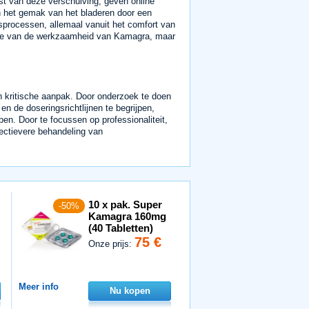
ust van deze verschuiving, geven online
en het gemak van het bladeren door een
gsprocessen, allemaal vanuit het comfort van
catie van de werkzaamheid van Kamagra, maar
n kritische aanpak. Door onderzoek te doen
en de doseringsrichtlijnen te begrijpen,
n. Door te focussen op professionaliteit,
fectievere behandeling van
10 x pak. Super
-50%
Kamagra 160mg
(40 Tabletten)
75 €
Onze prijs:
Meer info
Nu kopen