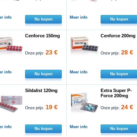
r info
Meer info
Nu kopen
Nu kopen
Cenforce 150mg
Cenforce 200mg
23 €
28 €
Onze prijs:
Onze prijs:
r info
Meer info
Nu kopen
Nu kopen
Sildalist 120mg
Extra Super P-
Force 200mg
19 €
24 €
Onze prijs:
Onze prijs:
r info
Meer info
Nu kopen
Nu kopen