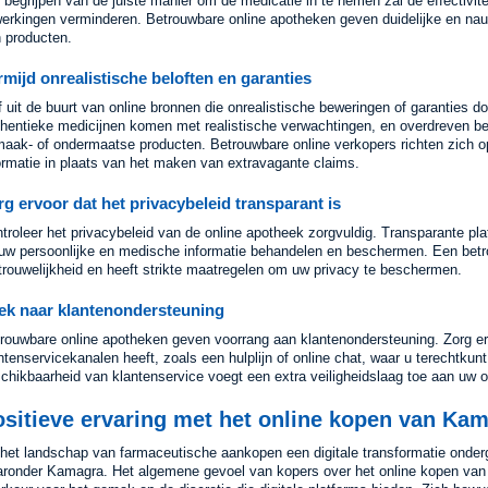
 begrijpen van de juiste manier om de medicatie in te nemen zal de effectivite
werkingen verminderen. Betrouwbare online apotheken geven duidelijke en nau
 producten.
rmijd onrealistische beloften en garanties
jf uit de buurt van online bronnen die onrealistische beweringen of garanties
hentieke medicijnen komen met realistische verwachtingen, en overdreven b
aak- of ondermaatse producten. Betrouwbare online verkopers richten zich o
ormatie in plaats van het maken van extravagante claims.
rg ervoor dat het privacybeleid transparant is
troleer het privacybeleid van de online apotheek zorgvuldig. Transparante plat
uw persoonlijke en medische informatie behandelen en beschermen. Een betrou
trouwelijkheid en heeft strikte maatregelen om uw privacy te beschermen.
ek naar klantenondersteuning
rouwbare online apotheken geven voorrang aan klantenondersteuning. Zorg erv
ntenservicekanalen heeft, zoals een hulplijn of online chat, waar u terechtku
chikbaarheid van klantenservice voegt een extra veiligheidslaag toe aan uw on
ositieve ervaring met het online kopen van Ka
het landschap van farmaceutische aankopen een digitale transformatie onderg
ronder Kamagra. Het algemene gevoel van kopers over het online kopen van