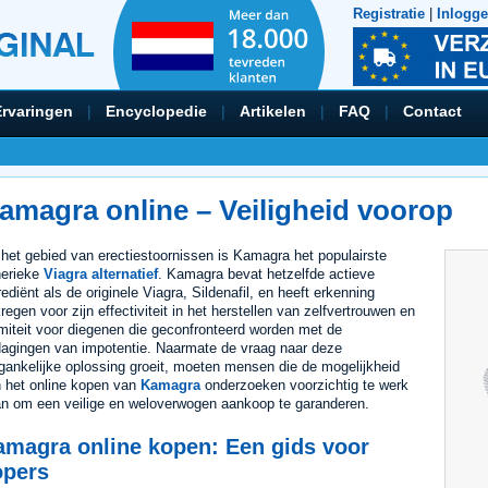
Registratie
|
Inlogg
Ervaringen
|
Encyclopedie
|
Artikelen
|
FAQ
|
Contact
amagra online – Veiligheid voorop
het gebied van erectiestoornissen is Kamagra het populairste
erieke
Viagra alternatief
. Kamagra bevat hetzelfde actieve
rediënt als de originele Viagra, Sildenafil, en heeft erkenning
regen voor zijn effectiviteit in het herstellen van zelfvertrouwen en
imiteit voor diegenen die geconfronteerd worden met de
dagingen van impotentie. Naarmate de vraag naar deze
gankelijke oplossing groeit, moeten mensen die de mogelijkheid
 het online kopen van
Kamagra
onderzoeken voorzichtig te werk
n om een veilige en weloverwogen aankoop te garanderen.
amagra online kopen: Een gids voor
opers