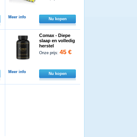
Meer info
Nu kopen
Comax - Diepe
slaap en volledig
herstel
45 €
Onze prijs:
Meer info
Nu kopen