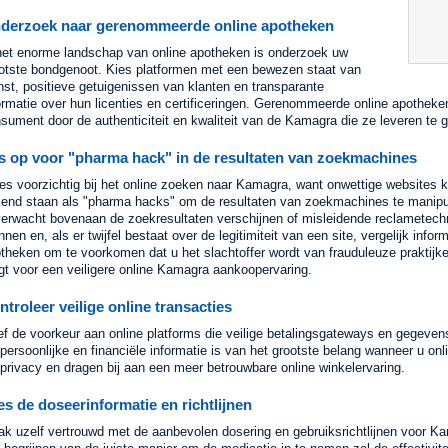
derzoek naar gerenommeerde online apotheken
het enorme landschap van online apotheken is onderzoek uw
otste bondgenoot. Kies platformen met een bewezen staat van
nst, positieve getuigenissen van klanten en transparante
ormatie over hun licenties en certificeringen. Gerenommeerde online apotheken
sument door de authenticiteit en kwaliteit van de Kamagra die ze leveren te 
s op voor "pharma hack" in de resultaten van zoekmachines
s voorzichtig bij het online zoeken naar Kamagra, want onwettige websites k
end staan als "pharma hacks" om de resultaten van zoekmachines te manipu
erwacht bovenaan de zoekresultaten verschijnen of misleidende reclametechn
nnen en, als er twijfel bestaat over de legitimiteit van een site, vergelijk info
theken om te voorkomen dat u het slachtoffer wordt van frauduleuze praktij
gt voor een veiligere online Kamagra aankoopervaring.
ntroleer veilige online transacties
f de voorkeur aan online platforms die veilige betalingsgateways en gegevens
persoonlijke en financiële informatie is van het grootste belang wanneer u onl
privacy en dragen bij aan een meer betrouwbare online winkelervaring.
es de doseerinformatie en richtlijnen
k uzelf vertrouwd met de aanbevolen dosering en gebruiksrichtlijnen voor K