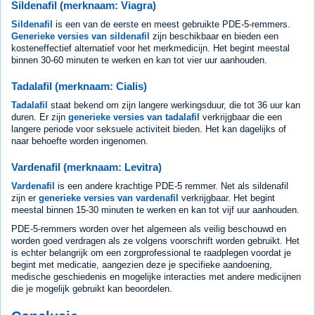
Sildenafil (merknaam: Viagra)
Sildenafil
is een van de eerste en meest gebruikte PDE-5-remmers.
Generieke versies van sildenafil
zijn beschikbaar en bieden een
kosteneffectief alternatief voor het merkmedicijn. Het begint meestal
binnen 30-60 minuten te werken en kan tot vier uur aanhouden.
Tadalafil (merknaam: Cialis)
Tadalafil
staat bekend om zijn langere werkingsduur, die tot 36 uur kan
duren. Er zijn
generieke versies van tadalafil
verkrijgbaar die een
langere periode voor seksuele activiteit bieden. Het kan dagelijks of
naar behoefte worden ingenomen.
Vardenafil (merknaam: Levitra)
Vardenafil
is een andere krachtige PDE-5 remmer. Net als sildenafil
zijn er
generieke versies van vardenafil
verkrijgbaar. Het begint
meestal binnen 15-30 minuten te werken en kan tot vijf uur aanhouden.
PDE-5-remmers worden over het algemeen als veilig beschouwd en
worden goed verdragen als ze volgens voorschrift worden gebruikt. Het
is echter belangrijk om een zorgprofessional te raadplegen voordat je
begint met medicatie, aangezien deze je specifieke aandoening,
medische geschiedenis en mogelijke interacties met andere medicijnen
die je mogelijk gebruikt kan beoordelen.