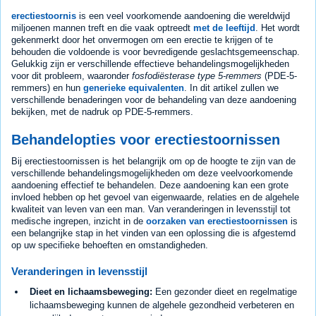
erectiestoornis
is een veel voorkomende aandoening die wereldwijd
miljoenen mannen treft en die vaak optreedt
met de leeftijd
. Het wordt
gekenmerkt door het onvermogen om een erectie te krijgen of te
behouden die voldoende is voor bevredigende geslachtsgemeenschap.
Gelukkig zijn er verschillende effectieve behandelingsmogelijkheden
voor dit probleem, waaronder
fosfodiësterase type 5-remmers
(PDE-5-
remmers) en hun
generieke equivalenten
. In dit artikel zullen we
verschillende benaderingen voor de behandeling van deze aandoening
bekijken, met de nadruk op PDE-5-remmers.
Behandelopties voor erectiestoornissen
Bij erectiestoornissen is het belangrijk om op de hoogte te zijn van de
verschillende behandelingsmogelijkheden om deze veelvoorkomende
aandoening effectief te behandelen. Deze aandoening kan een grote
invloed hebben op het gevoel van eigenwaarde, relaties en de algehele
kwaliteit van leven van een man. Van veranderingen in levensstijl tot
medische ingrepen, inzicht in de
oorzaken van erectiestoornissen
is
een belangrijke stap in het vinden van een oplossing die is afgestemd
op uw specifieke behoeften en omstandigheden.
Veranderingen in levensstijl
Dieet en lichaamsbeweging:
Een gezonder dieet en regelmatige
lichaamsbeweging kunnen de algehele gezondheid verbeteren en