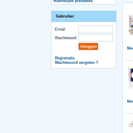
mannelijke prestaties
Gebruiker
Email:
Wachtwoord:
Mee
Registratie
Wachtwoord vergeten ?
Mee