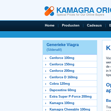
Home
|
Producten
|
Cadeaus
|
Generieke Viagra
K
(Sildenafil)
Cenforce 100mg
Voo
wer
Cenforce 150mg
de 
in 
Cenforce 200mg
tip
Cenforce D 160mg
Cobra 120mg
O
a
Dapoxetine 60mg
Extra Super P-Force 200mg
Ba
Kamagra 100mg
Tra
Kamagra Chewable 100mg