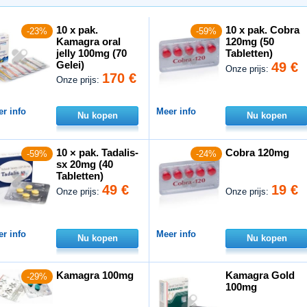
10 x pak.
10 x pak. Cobra
-23%
-59%
Kamagra oral
120mg (50
jelly 100mg (70
Tabletten)
Gelei)
49 €
Onze prijs:
170 €
Onze prijs:
r info
Meer info
Nu kopen
Nu kopen
10 × pak. Tadalis-
Cobra 120mg
-59%
-24%
sx 20mg (40
Tabletten)
49 €
19 €
Onze prijs:
Onze prijs:
r info
Meer info
Nu kopen
Nu kopen
Kamagra 100mg
Kamagra Gold
-29%
100mg