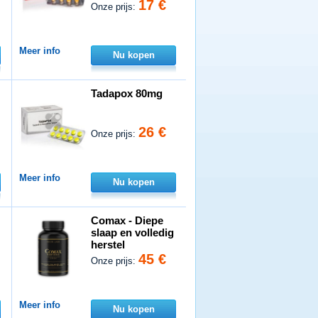
17 €
Onze prijs:
Meer info
Nu kopen
Tadapox 80mg
26 €
Onze prijs:
Meer info
Nu kopen
Comax - Diepe
slaap en volledig
herstel
45 €
Onze prijs:
Meer info
Nu kopen