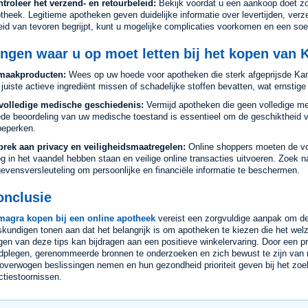
troleer het verzend- en retourbeleid:
Bekijk voordat u een aankoop doet zor
theek. Legitieme apotheken geven duidelijke informatie over levertijden, verz
eid van tevoren begrijpt, kunt u mogelijke complicaties voorkomen en een soe
ngen waar u op moet letten bij het kopen van 
maakproducten:
Wees op uw hoede voor apotheken die sterk afgeprijsde K
 juiste actieve ingrediënt missen of schadelijke stoffen bevatten, wat ernsti
volledige medische geschiedenis:
Vermijd apotheken die geen volledige me
de beoordeling van uw medische toestand is essentieel om de geschiktheid v
beperken.
rek aan privacy en veiligheidsmaatregelen:
Online shoppers moeten de vo
g in het vaandel hebben staan en veilige online transacties uitvoeren. Zoek n
evensversleuteling om persoonlijke en financiële informatie te beschermen.
onclusie
agra kopen bij een online apotheek
vereist een zorgvuldige aanpak om de
kundigen tonen aan dat het belangrijk is om apotheken te kiezen die het welz
gen van deze tips kan bijdragen aan een positieve winkelervaring. Door een p
dplegen, gerenommeerde bronnen te onderzoeken en zich bewust te zijn van m
overwogen beslissingen nemen en hun gezondheid prioriteit geven bij het zoe
ctiestoornissen.