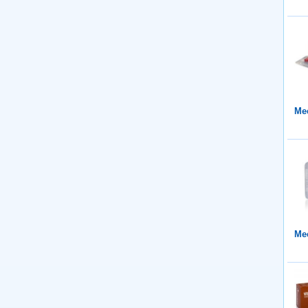
Mee
Mee