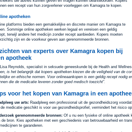
thekers die advies kunnen geven en vragen kunnen beantwoorden. Kopers
nen een recept van hun zorgverlener voorleggen om Kamagra te kopen.
line apotheken
ine platforms bieden een gemakkelijke en discrete manier om Kamagra te
en. Sommige online apotheken werken legaal en vereisen een geldig
ept, terwijl andere het medicijn zonder recept aanbieden. Kopers moeten
rzichtig zijn en de voorkeur geven aan gerenommeerde bronnen.
zichten van experts over Kamagra kopen bij
en apotheek
 Lisa Reynolds, specialist in seksuele geneeskunde bij de Health and Wellnes
en, is het belangrijk dat kopers apotheken kiezen die de veiligheid van de c
telijke en ethische normen. Voor onlineaankopen is een geldig recept nodig 
nnen die de medicatie leveren zonder goed medisch toezicht
.
ips voor het kopen van Kamagra in een apothee
dpleeg uw arts:
Raadpleeg een professional uit de gezondheidszorg voordat
 de medicatie geschikt is voor uw gezondheidsprofiel, vermindert het risico op
derzoek gerenommeerde bronnen:
Of u nu een fysieke of online apotheek ki
 de bron. Kies apotheken met een geschiedenis van betrouwbaarheid en transp
medicijnen te garanderen.