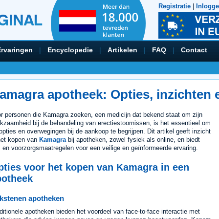
Registratie
|
Inlogg
Ervaringen
|
Encyclopedie
|
Artikelen
|
FAQ
|
Contact
amagra apotheek: Opties, inzichten e
r personen die Kamagra zoeken, een medicijn dat bekend staat om zijn
kzaamheid bij de behandeling van erectiestoornissen, is het essentieel om
opties en overwegingen bij de aankoop te begrijpen. Dit artikel geeft inzicht
het kopen van
Kamagra
bij apotheken, zowel fysiek als online, en biedt
s en voorzorgsmaatregelen voor een veilige en geïnformeerde ervaring.
pties voor het kopen van Kamagra in een
potheek
kstenen apotheken
ditionele apotheken bieden het voordeel van face-to-face interactie met