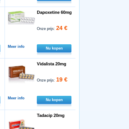
Dapoxetine 60mg
24 €
Onze prijs:
Meer info
Nu kopen
Vidalista 20mg
19 €
Onze prijs:
Meer info
Nu kopen
Tadacip 20mg