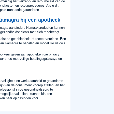
gvuldig het verzend- en retourbeleid van de
endkosten en retourprocedures. Als u dit
pele transactie garanderen.
Kamagra bij een apotheek
amagra aanbieden. Namaakproducten kunnen
ge gezondheidsrisico's met zich meebrengt.
dische geschiedenis of recept vereisen. Een
an Kamagra te bepalen en mogelijke risico's
orkeur geven aan apotheken die privacy
aar sites met veilige betalingsgateways en
 veiligheid en werkzaamheid te garanderen.
ijn van de consument voorop stellen, en het
rofessional in de gezondheidszorg te
ogelijke valkuilen, kunnen klanten
ken naar oplossingen voor