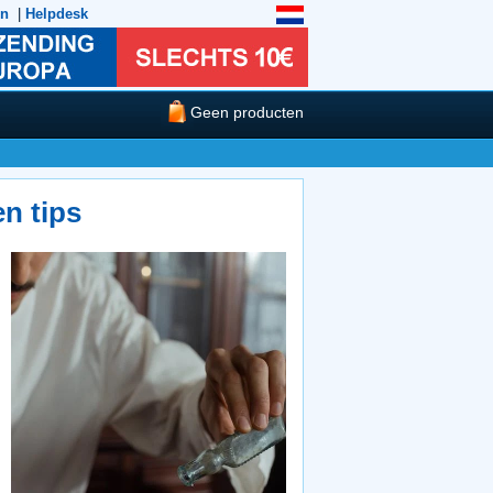
en
|
Helpdesk
Geen producten
n tips