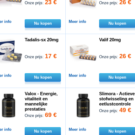
23 €
26 €
Onze prijs:
Onze prijs:
r info
Meer info
Nu kopen
Nu kopen
Tadalis-sx 20mg
Valif 20mg
17 €
26 €
Onze prijs:
Onze prijs:
r info
Meer info
Nu kopen
Nu kopen
Valox - Energie,
Slimora - Actieve
vitaliteit en
stofwisseling en
mannelijke
eetlustcontrole
prestaties
49 €
Onze prijs:
69 €
Onze prijs:
r info
Meer info
Nu kopen
Nu kopen