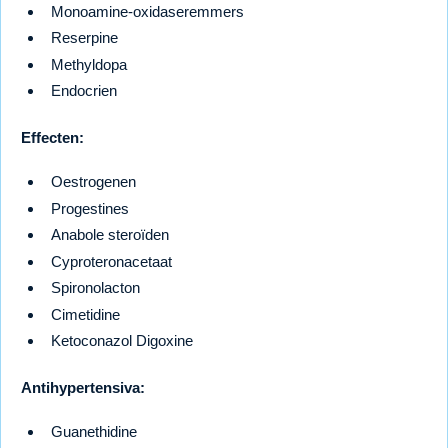
Monoamine-oxidaseremmers
Reserpine
Methyldopa
Endocrien
Effecten:
Oestrogenen
Progestines
Anabole steroïden
Cyproteronacetaat
Spironolacton
Cimetidine
Ketoconazol Digoxine
Antihypertensiva:
Guanethidine