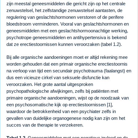
zijn meestal geneesmiddelen die gericht zijn op het centrale
zenuwstelsel, het zelfstandige zenuwstelsel aantasten, de
regulering van geslachtshormonen verstoren of de perifere
bloedstroom verminderen. Vooral van geslachtshormonen en
geneesmiddelen met een geslachtshormoonachtige werking,
psychotrope geneesmiddelen en antihypertensiva is bekend
dat ze erectiestoornissen kunnen veroorzaken (tabel 1.2).
Bij alle organische aandoeningen moet er altijd rekening mee
worden gehouden dat een primair organische erectiestoornis
na verloop van tijd een secundair psychotrauma (faalangst) en
dus een vicieuze cirkel van seksuele disfunctie kan
veroorzaken. Het grote aantal uitgesproken
psychopathologische afwijkingen, zelfs bij patiënten met
primaire organische aandoeningen, wijst op de noodzaak van
een psychosomatische kijk op erectiestoornissen [1],
waardoor de betrokkenheid van een psychiater zelfs in
gevallen van duidelijke organogenese nodig kan zijn om het
succes van de therapie te verzekeren.
Tabel 1.2.
Geneesmiddelen met een negatieve invloed op de