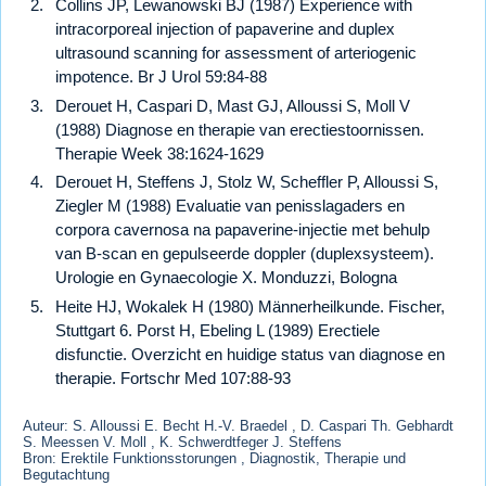
Collins JP, Lewanowski BJ (1987) Experience with
intracorporeal injection of papaverine and duplex
ultrasound scanning for assessment of arteriogenic
impotence. Br J Urol 59:84-88
Derouet H, Caspari D, Mast GJ, Alloussi S, Moll V
(1988) Diagnose en therapie van erectiestoornissen.
Therapie Week 38:1624-1629
Derouet H, Steffens J, Stolz W, Scheffler P, Alloussi S,
Ziegler M (1988) Evaluatie van penisslagaders en
corpora cavernosa na papaverine-injectie met behulp
van B-scan en gepulseerde doppler (duplexsysteem).
Urologie en Gynaecologie X. Monduzzi, Bologna
Heite HJ, Wokalek H (1980) Männerheilkunde. Fischer,
Stuttgart 6. Porst H, Ebeling L (1989) Erectiele
disfunctie. Overzicht en huidige status van diagnose en
therapie. Fortschr Med 107:88-93
Auteur: S. Alloussi E. Becht H.-V. Braedel , D. Caspari Th. Gebhardt
S. Meessen V. Moll , K. Schwerdtfeger J. Steffens
Bron: Erektile Funktionsstorungen , Diagnostik, Therapie und
Begutachtung