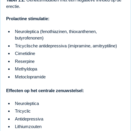
erectie.
Prolactine stimulatie:
Neuroleptica (fenothiazinen, thioxanthenen,
butyrofenonen)
Tricyclische antidepressiva (imipramine, amitryptiline)
Cimetidine
Reserpine
Methyldopa
Metoclopramide
Effecten op het centrale zenuwstelsel:
Neuroleptica
Tricyclic
Antidepressiva
Lithiumzouten