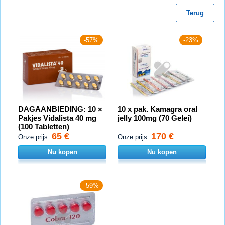
Terug
-57%
-23%
DAGAANBIEDING: 10 ×
10 x pak. Kamagra oral
Pakjes Vidalista 40 mg
jelly 100mg (70 Gelei)
(100 Tabletten)
65 €
170 €
Onze prijs:
Onze prijs:
Nu kopen
Nu kopen
-59%