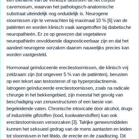
cavernosum, waarvan het pathologisch-anatomische
substraat uiteindelijk nog onduidelijk is. Neurogene
stoornissen zijn te verwachten bij maximaal 10 % [6] van de
patiënten en worden klinisch vaak aangetroffen bij diabetische
neuropathieën. Er ze op gewezen dat vegetatieve
neuropathieën onvoldoende diagnosticeerbaar zijn en dat het
aandeel neurogene oorzaken daarom nauwelijks precies kan
worden vastgesteld.
Hormonaal geïnduceerde erectiestoornissen, die klinisch vrij
zeldzaam zijn (tot ongeveer 5 % van de patiënten), berusten
op een tekort aan testosteron of op hyperprolactinemie.
Iatrogeen geïnduceerde erectiestoornissen, zoals na radicale
chirurgie in het bekkengebied, zijn meestal het gevolg van
beschadiging van zenuwstructuren of een laesie van
begeleidende vaten. Chronische intoxicatie door alcohol, drugs
of industriële gifstoffen (lood, koolwaterstoffen) kan ook
erectiestoornissen veroorzaken [3]. Talrijke geneesmiddelen
kunnen het seksueel gedrag van de mens aantasten en leiden
tot stoornissen in het libido, de erectie en de zaadlozing. Dit