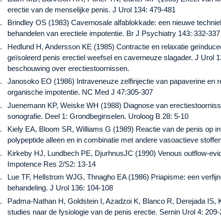
erectie van de menselijke penis. J Urol 134: 479-481
Brindley OS (1983) Cavernosale alfablokkade: een nieuwe techni
behandelen van erectiele impotentie. Br J Psychiatry 143: 332-337
Hedlund H, Andersson KE (1985) Contractie en relaxatie geïnduce
geïsoleerd penis erectiel weefsel en caverneuze slagader. J Urol
beschouwing over erectiestoornissen.
Janosoko EO (1986) Intraveneuze zelfinjectie van papaverine en r
organische impotentie. NC Med J 47:305-307
Juenemann KP, Weiske WH (1988) Diagnose van erectiestoorniss
sonografie. Deel 1: Grondbeginselen. Uroloog B 28: 5-10
Kiely EA, Bloom SR, Williams G (1989) Reactie van de penis op int
polypeptide alleen en in combinatie met andere vasoactieve stoffen
Kirkeby HJ, Lundbech PE, DjurhnusJC (1990) Venous outflow-eviden
Impotence Res 2/S2: 13-14
Lue TF, Hellstrom WJG, Thnagho EA (1986) Priapisme: een verfij
behandeling. J Urol 136: 104-108
Padma-Nathan H, Goldstein I, Azadzoi K, Blanco R, Derejada IS, Kr
studies naar de fysiologie van de penis erectie. Sernin Urol 4: 209