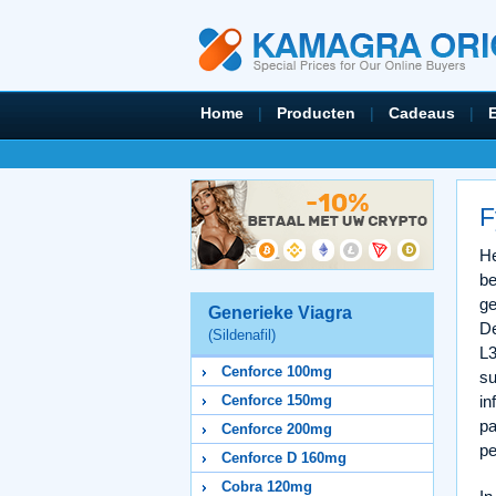
Home
|
Producten
|
Cadeaus
|
F
He
be
ge
Generieke Viagra
De
(Sildenafil)
L3
Cenforce 100mg
su
Cenforce 150mg
in
pa
Cenforce 200mg
pe
Cenforce D 160mg
Cobra 120mg