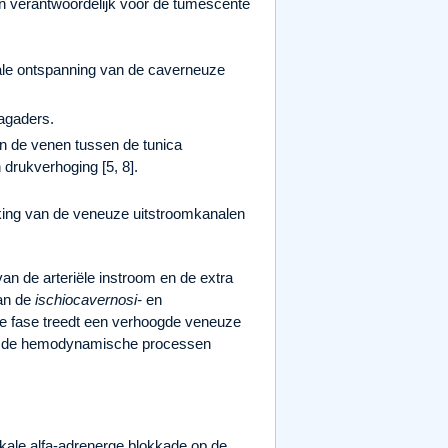
n verantwoordelijk voor de tumescente
le ontspanning van de caverneuze
lagaders.
n de venen tussen de tunica
drukverhoging [5, 8].
king van de veneuze uitstroomkanalen
 de arteriële instroom en de extra
an de
ischiocavernosi-
en
nte fase treedt een verhoogde veneuze
 zijn de hemodynamische processen
kale alfa-adrenerge blokkade op de