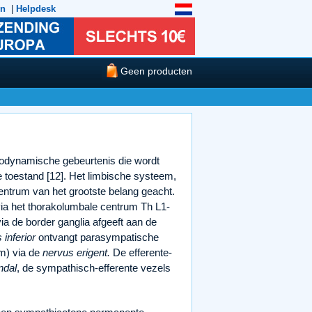
en
|
Helpdesk
Geen producten
modynamische gebeurtenis die wordt
 toestand [12]. Het limbische systeem,
entrum van het grootste belang geacht.
ia het thorakolumbale centrum Th L1-
a de border ganglia afgeeft aan de
 inferior
ontvangt parasympatische
m) via de
nervus erigent.
De efferente-
ndal
, de sympathisch-efferente vezels