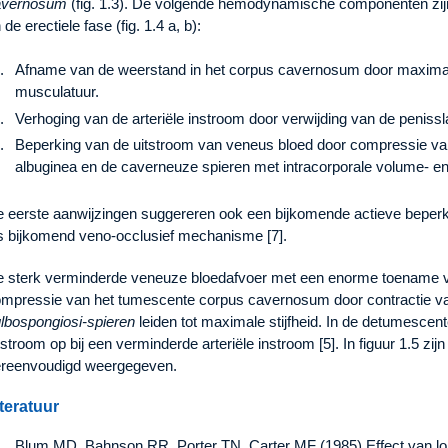
avernosum
(fig. 1.3). De volgende hemodynamische componenten zij
 de erectiele fase (fig. 1.4 a, b):
Afname van de weerstand in het corpus cavernosum door maxima
musculatuur.
Verhoging van de arteriële instroom door verwijding van de peniss
Beperking van de uitstroom van veneus bloed door compressie va
albuginea en de caverneuze spieren met intracorporale volume- en 
 eerste aanwijzingen suggereren ook een bijkomende actieve beper
s bijkomend veno-occlusief mechanisme [7].
 sterk verminderde veneuze bloedafvoer met een enorme toename van
mpressie van het tumescente corpus cavernosum door contractie v
lbospongiosi-spieren
leiden tot maximale stijfheid. In de detumesce
tstroom op bij een verminderde arteriële instroom [5]. In figuur 1.5
reenvoudigd weergegeven.
teratuur
Blum MD, Bahnson RR, Porter TN, Carter MF (1985) Effect van lo