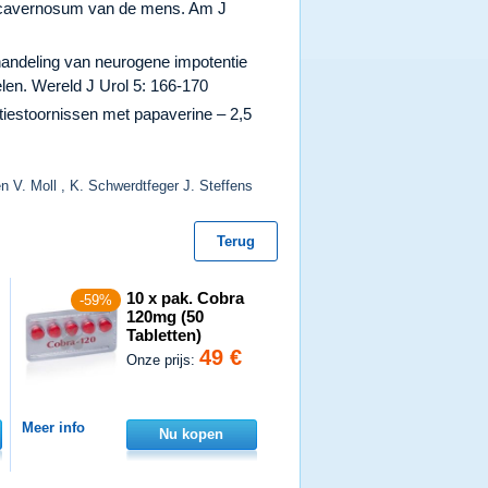
us cavernosum van de mens. Am J
handeling van neurogene impotentie
len. Wereld J Urol 5: 166-170
iestoornissen met papaverine – 2,5
n V. Moll , K. Schwerdtfeger J. Steffens
Terug
10 x pak. Cobra
-59%
120mg (50
Tabletten)
49 €
Onze prijs:
Meer info
Nu kopen