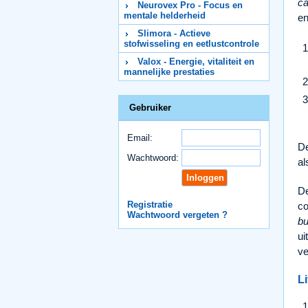
c
Neurovex Pro - Focus en
mentale helderheid
en
Slimora - Actieve
stofwisseling en eetlustcontrole
Valox - Energie, vitaliteit en
mannelijke prestaties
Gebruiker
Email:
De
Wachtwoord:
al
De
Registratie
co
Wachtwoord vergeten ?
bu
ui
ve
Li