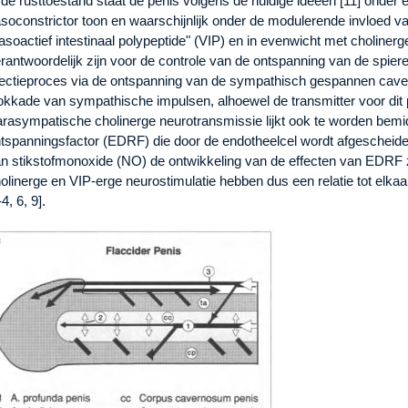
 de rusttoestand staat de penis volgens de huidige ideeën [11] onde
soconstrictor toon en waarschijnlijk onder de modulerende invloed va
asoactief intestinaal polypeptide" (VIP) en in evenwicht met cholinerg
rantwoordelijk zijn voor de controle van de ontspanning van de spiere
ectieproces via de ontspanning van de sympathisch gespannen caver
okkade van sympathische impulsen, alhoewel de transmitter voor dit
rasympatische cholinerge neurotransmissie lijkt ook te worden bemi
tspanningsfactor (EDRF) die door de endotheelcel wordt afgescheiden
n stikstofmonoxide (NO) de ontwikkeling van de effecten van EDRF 
olinerge en VIP-erge neurostimulatie hebben dus een relatie tot elkaa
-4, 6, 9].