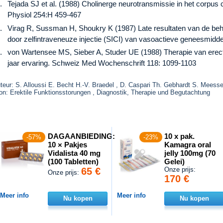
Tejada SJ et al. (1988) Cholinerge neurotransmissie in het corp
Physiol 254:H 459-467
Virag R, Sussman H, Shoukry K (1987) Late resultaten van de be
door zelfintraveneuze injectie (SICI) van vasoactieve geneesmidde
von Wartensee MS, Sieber A, Studer UE (1988) Therapie van erect
jaar ervaring. Schweiz Med Wochenschrift 118: 1099-1103
teur: S. Alloussi E. Becht H.-V. Braedel , D. Caspari Th. Gebhardt S. Meesse
on: Erektile Funktionsstorungen , Diagnostik, Therapie und Begutachtung
DAGAANBIEDING:
10 x pak.
-57%
-23%
10 × Pakjes
Kamagra oral
Vidalista 40 mg
jelly 100mg (70
(100 Tabletten)
Gelei)
65 €
Onze prijs:
Onze prijs:
170 €
Meer info
Meer info
Nu kopen
Nu kopen