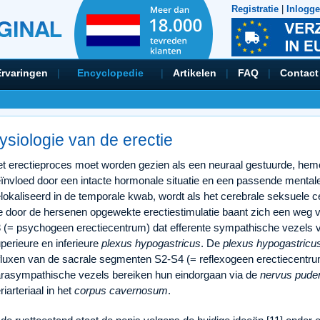
Registratie
|
Inlogg
Ervaringen
|
Encyclopedie
|
Artikelen
|
FAQ
|
Contact
ysiologie van de erectie
t erectieproces moet worden gezien als een neuraal gestuurde, he
ïnvloed door een intacte hormonale situatie en een passende mentale
lokaliseerd in de temporale kwab, wordt als het cerebrale seksuele c
 door de hersenen opgewekte erectiestimulatie baant zich een weg v
 (= psychogeen erectiecentrum) dat efferente sympathische vezels vi
perieure en inferieure
plexus hypogastricus
. De
plexus hypogastricus
fluxen van de sacrale segmenten S2-S4 (= reflexogeen erectiecentru
rasympathische vezels bereiken hun eindorgaan via de
nervus pude
riarteriaal in het
corpus cavernosum
.