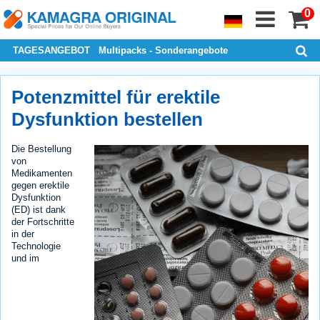
0
TAGESANGEBOT
Multipacks - Sonderangebote
Potenzmittel für erektile
Dysfunktion bestellen
Die Bestellung
von
Medikamenten
gegen erektile
Dysfunktion
(ED) ist dank
der Fortschritte
in der
Technologie
und im