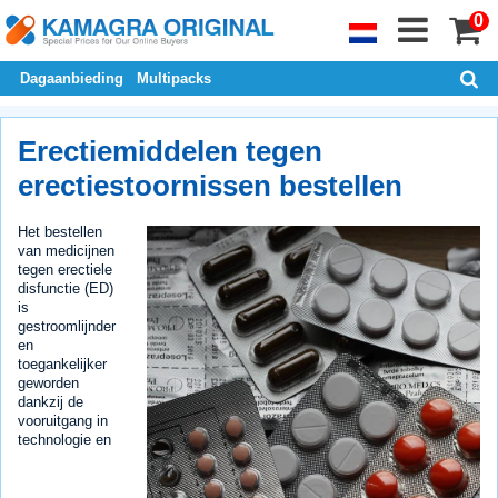
0
Dagaanbieding
Multipacks
Erectiemiddelen tegen
erectiestoornissen bestellen
Het bestellen
van medicijnen
tegen erectiele
disfunctie (ED)
is
gestroomlijnder
en
toegankelijker
geworden
dankzij de
vooruitgang in
technologie en