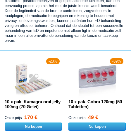
platforms, postorderbedrijven of gespecialiseerde klinieken, kan een
eenvoudig proces zijn als het met de juiste kennis wordt benaderd.
Door de legitimiteit van de bron te controleren, zorgverleners te
raadplegen, de medicatie te begrijpen en rekening te houden met
privacy- en leveringskwesties, kunnen patiënten hun ED-behandeling
veilig en effectief beheren. Onthoud dat de sleutel tot een succesvolle
behandeling van ED en impotentie niet alleen ligt in de medicatie zelf,
maar in een allesomvattende benadering van de keuze en aankoop
ervan.
-23%
-59%
10 x pak. Kamagra oral jelly
10 x pak. Cobra 120mg (50
100mg (70 Gelei)
Tabletten)
170 €
49 €
Onze prijs:
Onze prijs:
Nu kopen
Nu kopen