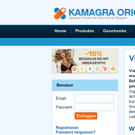
Home
|
Produkte
|
Geschenke
|
V
Via
ere
Beh
Benutzer
ge
zug
ärz
Email:
kur
Anw
Passwort:
dre
zie
Wi
Registrieren
Passwort vergessen?