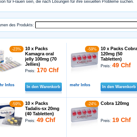
ion für Frauen sein, die nach Lösungen für ihre sexuellen Probleme suchen.
men des Produkts:
10 x Packs
10 x Packs Cobr
-23%
-59%
Kamagra oral
120mg (50
jelly 100mg (70
Tabletten)
Jellies)
49 Chf
Preis:
170 Chf
Preis:
hr Infos
mehr Infos
In den Warenkorb
In den Warenkorb
10 × Packs
Cobra 120mg
-59%
-24%
Tadalis-sx 20mg
(40 Tabletten)
49 Chf
19 Chf
Preis:
Preis: