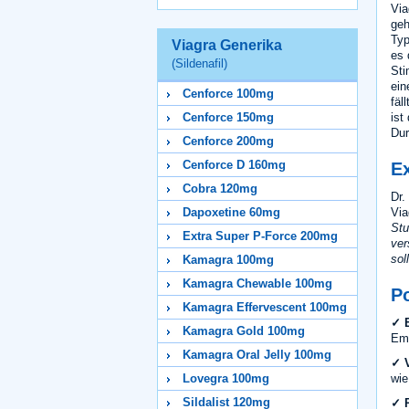
Via
geh
Typ
Viagra Generika
es 
(Sildenafil)
Sti
ein
Cenforce 100mg
fäl
ist
Cenforce 150mg
Dur
Cenforce 200mg
Cenforce D 160mg
E
Cobra 120mg
Dr.
Via
Dapoxetine 60mg
Stu
Extra Super P-Force 200mg
ver
sol
Kamagra 100mg
Kamagra Chewable 100mg
P
Kamagra Effervescent 100mg
✓ E
Kamagra Gold 100mg
Emp
Kamagra Oral Jelly 100mg
✓ V
wie
Lovegra 100mg
Sildalist 120mg
✓ P