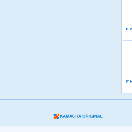
me
me