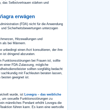
, das Selbstvertrauen stärken und
Viagra erwägen
dministration (FDA) nicht für die Anwendung
s und Sicherheitsbewertungen unterzogen
chmerzen, Hitzewallungen und
n als bei Männern.
 unbedingt einen Arzt konsultieren, der ihre
n ist dringend abzuraten.
Funktionsstörungen bei Frauen ist, sollte
len einer FDA-Zulassung, mögliche
eitsdienstleister sollten sorgfältig bedacht
nd sachkundig mit Fachleuten beraten lassen,
 besten geeignet ist.
ickelt wurde, ist
Lovegra – das weibliche
lt, um sexuelle Funktionsstörungen zu
sein männliches Pendant erhöht Lovegra die
eaktion führen kann. Es kann eine wertvolle