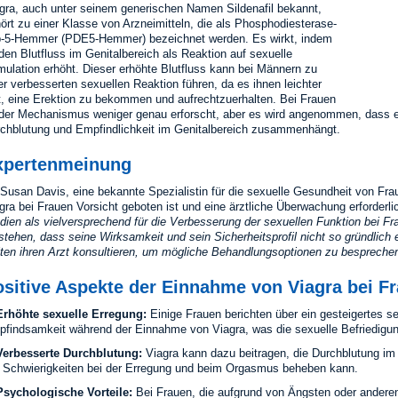
gra, auch unter seinem generischen Namen Sildenafil bekannt,
ört zu einer Klasse von Arzneimitteln, die als Phosphodiesterase-
-5-Hemmer (PDE5-Hemmer) bezeichnet werden. Es wirkt, indem
den Blutfluss im Genitalbereich als Reaktion auf sexuelle
mulation erhöht. Dieser erhöhte Blutfluss kann bei Männern zu
er verbesserten sexuellen Reaktion führen, da es ihnen leichter
lt, eine Erektion zu bekommen und aufrechtzuerhalten. Bei Frauen
 der Mechanismus weniger genau erforscht, aber es wird angenommen, dass 
chblutung und Empfindlichkeit im Genitalbereich zusammenhängt.
xpertenmeinung
 Susan Davis, eine bekannte Spezialistin für die sexuelle Gesundheit von Fr
gra bei Frauen Vorsicht geboten ist und eine ärztliche Überwachung erforderlic
dien als vielversprechend für die Verbesserung der sexuellen Funktion bei Fra
stehen, dass seine Wirksamkeit und sein Sicherheitsprofil nicht so gründlich 
lten ihren Arzt konsultieren, um mögliche Behandlungsoptionen zu bespreche
ositive Aspekte der Einnahme von Viagra bei F
rhöhte sexuelle Erregung:
Einige Frauen berichten über ein gesteigertes s
findsamkeit während der Einnahme von Viagra, was die sexuelle Befriedigu
erbesserte Durchblutung:
Viagra kann dazu beitragen, die Durchblutung im
 Schwierigkeiten bei der Erregung und beim Orgasmus beheben kann.
sychologische Vorteile:
Bei Frauen, die aufgrund von Ängsten oder andere