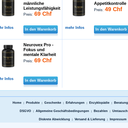
männliche
Appetitkontrolle
Leistungsfähigkeit
49 Chf
Preis:
69 Chf
Preis:
hr Infos
mehr Infos
In den Warenkorb
In den Warenkorb
Neurovex Pro -
Fokus und
mentale Klarheit
69 Chf
Preis:
hr Infos
In den Warenkorb
Home
Produkte
Geschenke
Erfahrungen
Enzyklopädie
Beratungs
|
|
|
|
|
DSGVO
Allgemeine Geschäftsbedingungen
Bezahlen
Umtausch
|
|
|
Diskrete Abwicklung
Versand & Lieferung
Impressum
|
|