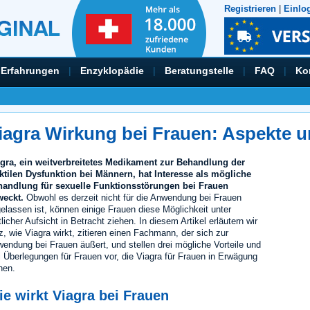
Registrieren
|
Einlo
Erfahrungen
|
Enzyklopädie
|
Beratungstelle
|
FAQ
|
Ko
iagra Wirkung bei Frauen: Aspekte 
gra, ein weitverbreitetes Medikament zur Behandlung der
ktilen Dysfunktion bei Männern, hat Interesse als mögliche
andlung für sexuelle Funktionsstörungen bei Frauen
weckt.
Obwohl es derzeit nicht für die Anwendung bei Frauen
elassen ist, können einige Frauen diese Möglichkeit unter
tlicher Aufsicht in Betracht ziehen. In diesem Artikel erläutern wir
z, wie Viagra wirkt, zitieren einen Fachmann, der sich zur
endung bei Frauen äußert, und stellen drei mögliche Vorteile und
i Überlegungen für Frauen vor, die Viagra für Frauen in Erwägung
hen.
e wirkt Viagra bei Frauen