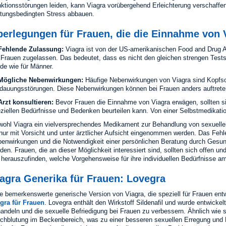
ktionsstörungen leiden, kann Viagra vorübergehend Erleichterung verschaffen
stungsbedingten Stress abbauen.
berlegungen für Frauen, die die Einnahme von 
Fehlende Zulassung:
Viagra ist von der US-amerikanischen Food and Drug A
 Frauen zugelassen. Das bedeutet, dass es nicht den gleichen strengen Test
de wie für Männer.
Mögliche Nebenwirkungen:
Häufige Nebenwirkungen von Viagra sind Kopfs
dauungsstörungen. Diese Nebenwirkungen können bei Frauen anders auftrete
rzt konsultieren:
Bevor Frauen die Einnahme von Viagra erwägen, sollten sie
ziellen Bedürfnisse und Bedenken beurteilen kann. Von einer Selbstmedikatio
ohl Viagra ein vielversprechendes Medikament zur Behandlung von sexuellen 
nur mit Vorsicht und unter ärztlicher Aufsicht eingenommen werden. Das Feh
enwirkungen und die Notwendigkeit einer persönlichen Beratung durch Gesundh
den. Frauen, die an dieser Möglichkeit interessiert sind, sollten sich offen u
herauszufinden, welche Vorgehensweise für ihre individuellen Bedürfnisse am
agra Generika für Frauen: Lovegra
e bemerkenswerte generische Version von Viagra, die speziell für Frauen entw
gra für Frauen
. Lovegra enthält den Wirkstoff Sildenafil und wurde entwicke
andeln und die sexuelle Befriedigung bei Frauen zu verbessern. Ähnlich wie 
chblutung im Beckenbereich, was zu einer besseren sexuellen Erregung und R