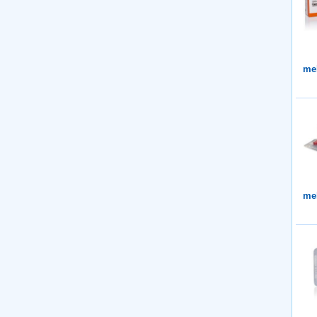
me
me