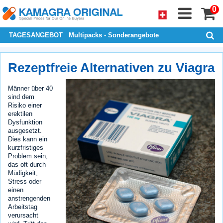
0
TAGESANGEBOT
Multipacks - Sonderangebote
Rezeptfreie Alternativen zu Viagra
Männer über 40
sind dem
Risiko einer
erektilen
Dysfunktion
ausgesetzt.
Dies kann ein
kurzfristiges
Problem sein,
das oft durch
Müdigkeit,
Stress oder
einen
anstrengenden
Arbeitstag
verursacht