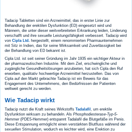
Tadacip Tabletten sind ein Arzneimittel, das in erster Linie zur
Behandlung der erektilen Dysfunktion (ED) eingesetzt wird und
Männern, die unter dieser weitverbreiteten Erkrankung leiden, Linderung
verschafft und ihre sexuelle Leistungsfähigkeit verbessert. Tadacip wird
von
Cipla Ltd.
hergestellt, einem renommierten Pharmaunternehmen
mit Sitz in Indien, das für seine Wirksamkeit und Zuverlässigkeit bei
der Behandlung von ED bekannt ist.
Cipla Ltd. ist seit seiner Gründung im Jahr 1935 ein wichtiger Akteur in
der pharmazeutischen Industrie. Mit dem Ziel, erschwingliche und
zugängliche Gesundheitslösungen anzubieten, hat sich Cipla den Ruf
erworben, qualitativ hochwertige Arzneimittel herzustellen. Das von
Cipla auf den Markt gebrachte Tadacip ist ein Beweis für das
Engagement des Unternehmens, den Bedürfnissen der Patienten
weltweit gerecht zu werden.
Wie Tadacip wirkt
Tadacip nutzt die Kraft seines Wirkstoffs
Tadalafil
, um erektile
Dysfunktion wirksam zu behandeln. Als
Phosphodiesterase-Typ-5-
Hemmer
(PDE5-Hemmer) entspannt Tadalafil die Blutgefäße im Penis.
Diese Entspannung ermöglicht einen verstärkten Blutfluss während der
sexuellen Stimulation, wodurch es leichter wird, eine Erektion zu