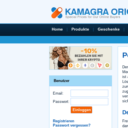
Home
|
Produkte
|
Geschenke
|
P
Der
Med
ist
Benutzer
Lös
zur
zug
Email:
ver
sic
Passwort:
D
Fre
Registrieren
Passwort vergessen?
dar