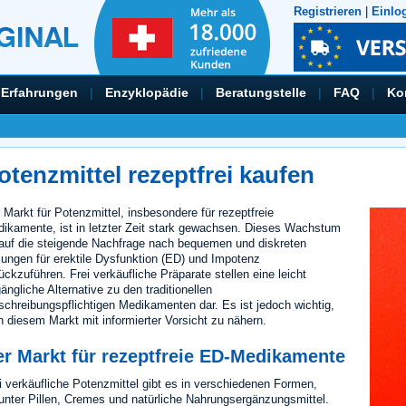
Registrieren
|
Einlo
Erfahrungen
|
Enzyklopädie
|
Beratungstelle
|
FAQ
|
Ko
otenzmittel rezeptfrei kaufen
 Markt für Potenzmittel, insbesondere für rezeptfreie
ikamente, ist in letzter Zeit stark gewachsen. Dieses Wachstum
 auf die steigende Nachfrage nach bequemen und diskreten
ungen für erektile Dysfunktion (ED) und Impotenz
ückzuführen. Frei verkäufliche Präparate stellen eine leicht
ängliche Alternative zu den traditionellen
schreibungspflichtigen Medikamenten dar. Es ist jedoch wichtig,
h diesem Markt mit informierter Vorsicht zu nähern.
er Markt für rezeptfreie ED-Medikamente
i verkäufliche Potenzmittel gibt es in verschiedenen Formen,
unter Pillen, Cremes und natürliche Nahrungsergänzungsmittel.