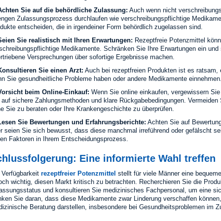
chten Sie auf die behördliche Zulassung:
Auch wenn nicht verschreibungspf
engen Zulassungsprozess durchlaufen wie verschreibungspflichtige Medikament
dukte entscheiden, die in irgendeiner Form behördlich zugelassen sind.
eien Sie realistisch mit Ihren Erwartungen:
Rezeptfreie Potenzmittel könn
schreibungspflichtige Medikamente. Schränken Sie Ihre Erwartungen ein und s
rtriebene Versprechungen über sofortige Ergebnisse machen.
onsultieren Sie einen Arzt:
Auch bei rezeptfreien Produkten ist es ratsam, 
n Sie gesundheitliche Probleme haben oder andere Medikamente einnehmen
orsicht beim Online-Einkauf:
Wenn Sie online einkaufen, vergewissern Sie 
 auf sichere Zahlungsmethoden und klare Rückgabebedingungen. Vermeiden 
e Sie zu beraten oder Ihre Krankengeschichte zu überprüfen.
Lesen Sie Bewertungen und Erfahrungsberichte:
Achten Sie auf Bewertung
r seien Sie sich bewusst, dass diese manchmal irreführend oder gefälscht se
len Faktoren in Ihrem Entscheidungsprozess.
hlussfolgerung: Eine informierte Wahl treffen
 Verfügbarkeit
rezeptfreier Potenzmittel
stellt für viele Männer eine bequeme
och wichtig, diesen Markt kritisch zu betrachten. Recherchieren Sie die Produk
assungsstatus und konsultieren Sie medizinisches Fachpersonal, um eine sich
ken Sie daran, dass diese Medikamente zwar Linderung verschaffen können, a
izinische Beratung darstellen, insbesondere bei Gesundheitsproblemen im