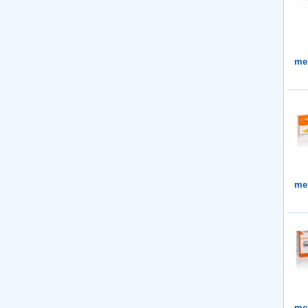
me
me
me