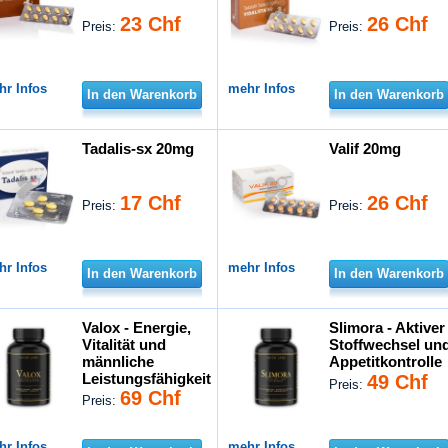
23 Chf
26 Chf
Preis:
Preis:
hr Infos
mehr Infos
In den Warenkorb
In den Warenkorb
Tadalis-sx 20mg
Valif 20mg
17 Chf
26 Chf
Preis:
Preis:
hr Infos
mehr Infos
In den Warenkorb
In den Warenkorb
Valox - Energie,
Slimora - Aktiver
Vitalität und
Stoffwechsel un
männliche
Appetitkontrolle
Leistungsfähigkeit
49 Chf
Preis:
69 Chf
Preis:
hr Infos
mehr Infos