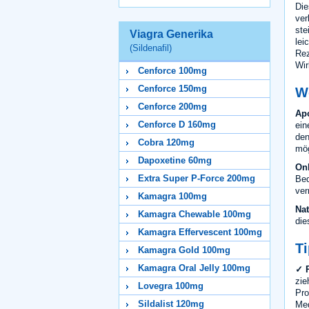
Die
ver
ste
Viagra Generika
lei
(Sildenafil)
Rez
Wir
Cenforce 100mg
Cenforce 150mg
Wo
Cenforce 200mg
Ap
Cenforce D 160mg
ein
den
Cobra 120mg
mög
Dapoxetine 60mg
On
Extra Super P-Force 200mg
Beq
ver
Kamagra 100mg
Nat
Kamagra Chewable 100mg
die
Kamagra Effervescent 100mg
Ti
Kamagra Gold 100mg
Kamagra Oral Jelly 100mg
✓ R
zie
Lovegra 100mg
Pro
Sildalist 120mg
Med