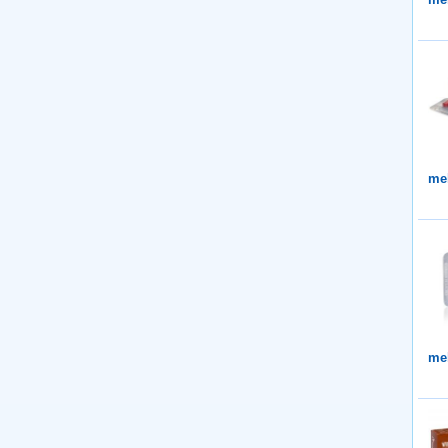
me
me