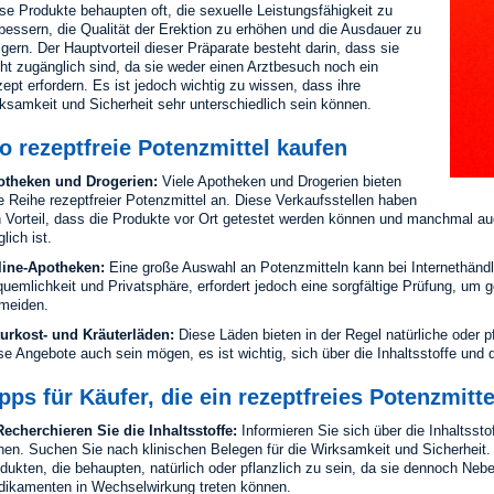
se Produkte behaupten oft, die sexuelle Leistungsfähigkeit zu
bessern, die Qualität der Erektion zu erhöhen und die Ausdauer zu
igern. Der Hauptvorteil dieser Präparate besteht darin, dass sie
cht zugänglich sind, da sie weder einen Arztbesuch noch ein
ept erfordern. Es ist jedoch wichtig zu wissen, dass ihre
ksamkeit und Sicherheit sehr unterschiedlich sein können.
 rezeptfreie Potenzmittel kaufen
otheken und Drogerien:
Viele Apotheken und Drogerien bieten
e Reihe rezeptfreier Potenzmittel an. Diese Verkaufsstellen haben
 Vorteil, dass die Produkte vor Ort getestet werden können und manchmal au
lich ist.
line-Apotheken:
Eine große Auswahl an Potenzmitteln kann bei Internethändl
uemlichkeit und Privatsphäre, erfordert jedoch eine sorgfältige Prüfung, um
meiden.
urkost- und Kräuterläden:
Diese Läden bieten in der Regel natürliche oder p
se Angebote auch sein mögen, es ist wichtig, sich über die Inhaltsstoffe und
pps für Käufer, die ein rezeptfreies Potenzmitt
echerchieren Sie die Inhaltsstoffe:
Informieren Sie sich über die Inhaltssto
hen. Suchen Sie nach klinischen Belegen für die Wirksamkeit und Sicherheit.
dukten, die behaupten, natürlich oder pflanzlich zu sein, da sie dennoch Ne
ikamenten in Wechselwirkung treten können.