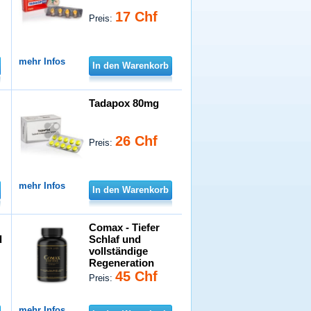
17 Chf
Preis:
mehr Infos
In den Warenkorb
Tadapox 80mg
26 Chf
Preis:
mehr Infos
In den Warenkorb
Comax - Tiefer
d
Schlaf und
vollständige
Regeneration
45 Chf
Preis:
mehr Infos