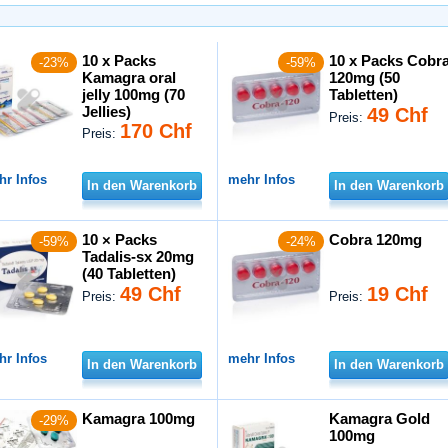
10 x Packs
10 x Packs Cobr
-23%
-59%
Kamagra oral
120mg (50
jelly 100mg (70
Tabletten)
Jellies)
49 Chf
Preis:
170 Chf
Preis:
hr Infos
mehr Infos
In den Warenkorb
In den Warenkorb
10 × Packs
Cobra 120mg
-59%
-24%
Tadalis-sx 20mg
(40 Tabletten)
49 Chf
19 Chf
Preis:
Preis:
hr Infos
mehr Infos
In den Warenkorb
In den Warenkorb
Kamagra 100mg
Kamagra Gold
-29%
100mg