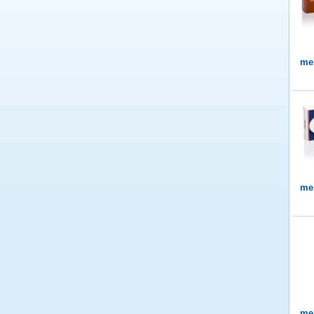
me
me
me