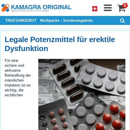
0
TAGESANGEBOT
Multipacks - Sonderangebote
Legale Potenzmittel für erektile
Dysfunktion
Für eine
sichere und
wirksame
Behandlung der
männlichen
Impotenz ist es
wichtig, die
rechtlichen