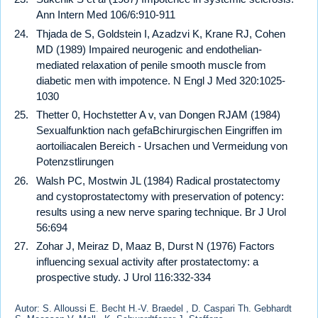
Ann Intern Med 106/6:910-911
Thjada de S, Goldstein I, Azadzvi K, Krane RJ, Cohen
MD (1989) Impaired neurogenic and endothelian-
mediated relaxation of penile smooth muscle from
diabetic men with impotence. N Engl J Med 320:1025-
1030
Thetter 0, Hochstetter A v, van Dongen RJAM (1984)
Sexualfunktion nach gefaBchirurgischen Eingriffen im
aortoiliacalen Bereich - Ursachen und Vermeidung von
Potenzstlirungen
Walsh PC, Mostwin JL (1984) Radical prostatectomy
and cystoprostatectomy with preservation of potency:
results using a new nerve sparing technique. Br J Urol
56:694
Zohar J, Meiraz D, Maaz B, Durst N (1976) Factors
influencing sexual activity after prostatectomy: a
prospective study. J Urol 116:332-334
Autor: S. Alloussi E. Becht H.-V. Braedel , D. Caspari Th. Gebhardt