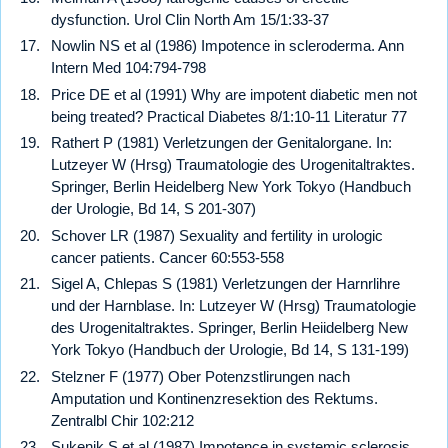
dysfunction. Urol Clin North Am 15/1:33-37
Nowlin NS et al (1986) Impotence in scleroderma. Ann
Intern Med 104:794-798
Price DE et al (1991) Why are impotent diabetic men not
being treated? Practical Diabetes 8/1:10-11 Literatur 77
Rathert P (1981) Verletzungen der Genitalorgane. In:
Lutzeyer W (Hrsg) Traumatologie des Urogenitaltraktes.
Springer, Berlin Heidelberg New York Tokyo (Handbuch
der Urologie, Bd 14, S 201-307)
Schover LR (1987) Sexuality and fertility in urologic
cancer patients. Cancer 60:553-558
Sigel A, Chlepas S (1981) Verletzungen der Harnrlihre
und der Harnblase. In: Lutzeyer W (Hrsg) Traumatologie
des Urogenitaltraktes. Springer, Berlin Heiidelberg New
York Tokyo (Handbuch der Urologie, Bd 14, S 131-199)
Stelzner F (1977) Ober Potenzstlirungen nach
Amputation und Kontinenzresektion des Rektums.
Zentralbl Chir 102:212
Sukenik S et al (1987) Impotence in systemic sclerosis.