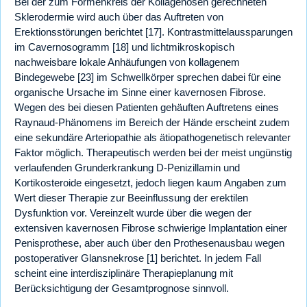
Bei der zum Formenkreis der Kollagenosen gerechneten
Sklerodermie wird auch über das Auftreten von
Erektionsstörungen berichtet [17]. Kontrastmittelaussparungen
im Cavernosogramm [18] und lichtmikroskopisch
nachweisbare lokale Anhäufungen von kollagenem
Bindegewebe [23] im Schwellkörper sprechen dabei für eine
organische Ursache im Sinne einer kavernosen Fibrose.
Wegen des bei diesen Patienten gehäuften Auftretens eines
Raynaud-Phänomens im Bereich der Hände erscheint zudem
eine sekundäre Arteriopathie als ätiopathogenetisch relevanter
Faktor möglich. Therapeutisch werden bei der meist ungünstig
verlaufenden Grunderkrankung D-Penizillamin und
Kortikosteroide eingesetzt, jedoch liegen kaum Angaben zum
Wert dieser Therapie zur Beeinflussung der erektilen
Dysfunktion vor. Vereinzelt wurde über die wegen der
extensiven kavernosen Fibrose schwierige Implantation einer
Penisprothese, aber auch über den Prothesenausbau wegen
postoperativer Glansnekrose [1] berichtet. In jedem Fall
scheint eine interdisziplinäre Therapieplanung mit
Berücksichtigung der Gesamtprognose sinnvoll.