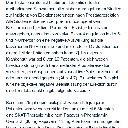
Manifestationsrate nicht. Libman [13] kritisierte die
methodischen Schwachen aller bisher durchgeführten Studien
zur Inzidenz von Erektionsstörungen nach Prostataresektion.
Alle Studien entbehren der prä- und postoperativen
Bestimmung objektiver Parameter. Es ist jedoch davon
auszugehen, dass eine exzessive Elektrokoagulation in der 5-
und 7-Uhr-Position eine negative Auswirkung auf die
kavernosen Nerven mit sekundärer erektiler Dysfunktion bei
einem Teil der Patienten haben kann [7]. Im eigenen
Krankengut war bei 8 von 10 Patienten, die sich wegen
Erektionsstörung nach transurethraler Prostataresektion
vorstellten, ein Ansprechen auf vasoaktive Substanzen nicht
oder unzureichend gegeben (Abb. 4.7). Ein weiteres Beispiel
für eine objektive negative Beeinflussung der Erektion durch
eine Prostataresektion gibt folgende Kasuistik:
Bei einem 75-jährigen, biologisch wesentlich jüngeren
Patienten wird wegen erektiler Dysfunktion seit 6 Monaten
eine SKAT-Therapie mit einem Papaverin-Phentolamin-
Gemisch (30 mg Papaverin / 1 mg Phentolamin) durchgeführt.
Mit der eingesetzten Dosis lässt sich eine voll rigide Erektion