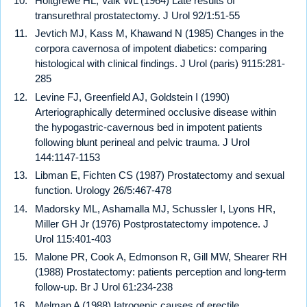
Holtgrewe HL, Valk WL (1964) Late results of
transurethral prostatectomy. J Urol 92/1:51-55
Jevtich MJ, Kass M, Khawand N (1985) Changes in the
corpora cavernosa of impotent diabetics: comparing
histological with clinical findings. J Urol (paris) 9115:281-
285
Levine FJ, Greenfield AJ, Goldstein I (1990)
Arteriographically determined occlusive disease within
the hypogastric-cavernous bed in impotent patients
following blunt perineal and pelvic trauma. J Urol
144:1147-1153
Libman E, Fichten CS (1987) Prostatectomy and sexual
function. Urology 26/5:467-478
Madorsky ML, Ashamalla MJ, Schussler I, Lyons HR,
Miller GH Jr (1976) Postprostatectomy impotence. J
Urol 115:401-403
Malone PR, Cook A, Edmonson R, Gill MW, Shearer RH
(1988) Prostatectomy: patients perception and long-term
follow-up. Br J Urol 61:234-238
Melman A (1988) Iatrogenic causes of erectile