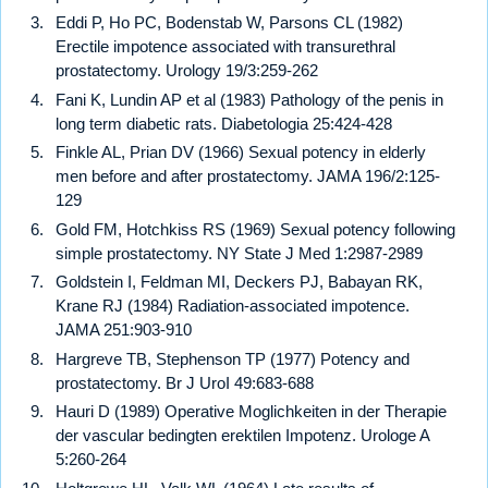
Eddi P, Ho PC, Bodenstab W, Parsons CL (1982)
Erectile impotence associated with transurethral
prostatectomy. Urology 19/3:259-262
Fani K, Lundin AP et al (1983) Pathology of the penis in
long term diabetic rats. Diabetologia 25:424-428
Finkle AL, Prian DV (1966) Sexual potency in elderly
men before and after prostatectomy. JAMA 196/2:125-
129
Gold FM, Hotchkiss RS (1969) Sexual potency following
simple prostatectomy. NY State J Med 1:2987-2989
Goldstein I, Feldman MI, Deckers PJ, Babayan RK,
Krane RJ (1984) Radiation-associated impotence.
JAMA 251:903-910
Hargreve TB, Stephenson TP (1977) Potency and
prostatectomy. Br J UroI 49:683-688
Hauri D (1989) Operative Moglichkeiten in der Therapie
der vascular bedingten erektilen Impotenz. Urologe A
5:260-264