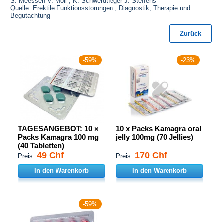
S. Meessen V. Moll , K. Schwerdtfeger J. Steffens
Quelle: Erektile Funktionsstorungen , Diagnostik, Therapie und
Begutachtung
Zurück
-59%
-23%
TAGESANGEBOT: 10 ×
10 x Packs Kamagra oral
Packs Kamagra 100 mg
jelly 100mg (70 Jellies)
(40 Tabletten)
49 Chf
170 Chf
Preis:
Preis:
In den Warenkorb
In den Warenkorb
-59%