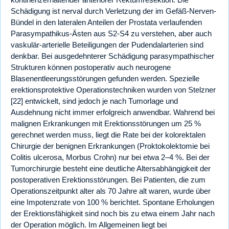
Schädigung ist nerval durch Verletzung der im Gefäß-Nerven-
Bündel in den lateralen Anteilen der Prostata verlaufenden
Parasympathikus-Ästen aus S2-S4 zu verstehen, aber auch
vaskulär-arterielle Beteiligungen der Pudendalarterien sind
denkbar. Bei ausgedehnterer Schädigung parasympathischer
Strukturen können postoperativ auch neurogene
Blasenentleerungsstörungen gefunden werden. Spezielle
erektionsprotektive Operationstechniken wurden von Stelzner
[22] entwickelt, sind jedoch je nach Tumorlage und
Ausdehnung nicht immer erfolgreich anwendbar. Wahrend bei
malignen Erkrankungen mit Erektionsstörungen um 25 %
gerechnet werden muss, liegt die Rate bei der kolorektalen
Chirurgie der benignen Erkrankungen (Proktokolektomie bei
Colitis ulcerosa, Morbus Crohn) nur bei etwa 2–4 %. Bei der
Tumorchirurgie besteht eine deutliche Altersabhängigkeit der
postoperativen Erektionsstörungen. Bei Patienten, die zum
Operationszeitpunkt alter als 70 Jahre alt waren, wurde über
eine Impotenzrate von 100 % berichtet. Spontane Erholungen
der Erektionsfähigkeit sind noch bis zu etwa einem Jahr nach
der Operation möglich. Im Allgemeinen liegt bei