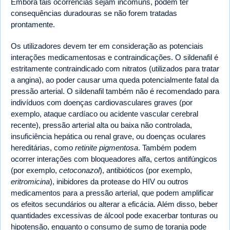
Embora tais ocorrências sejam incomuns, podem ter
consequências duradouras se não forem tratadas
prontamente.
Os utilizadores devem ter em consideração as potenciais
interações medicamentosas e contraindicações. O sildenafil é
estritamente contraindicado com nitratos (utilizados para tratar
a angina), ao poder causar uma queda potencialmente fatal da
pressão arterial. O sildenafil também não é recomendado para
indivíduos com doenças cardiovasculares graves (por
exemplo, ataque cardíaco ou acidente vascular cerebral
recente), pressão arterial alta ou baixa não controlada,
insuficiência hepática ou renal grave, ou doenças oculares
hereditárias, como
retinite pigmentosa
. Também podem
ocorrer interações com bloqueadores alfa, certos antifúngicos
(por exemplo,
cetoconazol
), antibióticos (por exemplo,
eritromicina
), inibidores da protease do HIV ou outros
medicamentos para a pressão arterial, que podem amplificar
os efeitos secundários ou alterar a eficácia. Além disso, beber
quantidades excessivas de álcool pode exacerbar tonturas ou
hipotensão, enquanto o consumo de sumo de toranja pode