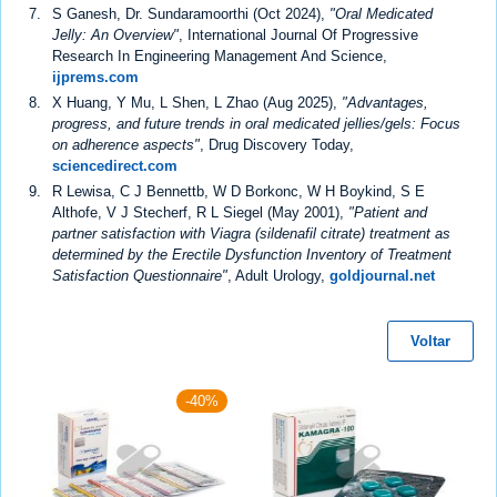
S Ganesh, Dr. Sundaramoorthi (Oct 2024),
"Oral Medicated
Jelly: An Overview"
, International Journal Of Progressive
Research In Engineering Management And Science,
ijprems.com
X Huang, Y Mu, L Shen, L Zhao (Aug 2025),
"Advantages,
progress, and future trends in oral medicated jellies/gels: Focus
on adherence aspects"
, Drug Discovery Today,
sciencedirect.com
R Lewisa, C J Bennettb, W D Borkonc, W H Boykind, S E
Althofe, V J Stecherf, R L Siegel (May 2001),
"Patient and
partner satisfaction with Viagra (sildenafil citrate) treatment as
determined by the Erectile Dysfunction Inventory of Treatment
Satisfaction Questionnaire"
, Adult Urology,
goldjournal.net
Voltar
-40%