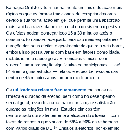
Kamagra Oral Jelly tem normalmente um início de ação mais
rápido do que as formas tradicionais de comprimidos orais
devido à sua formulação em gel, que permite uma absorção
mais rápida através da mucosa oral ou do sistema digestivo.
Os efeitos podem começar logo 15 a 30 minutos após o
consumo, tornando-o adequado para uso mais espontâneo. A
duração dos seus efeitos é geralmente de quatro a seis horas,
embora isso possa variar com base em fatores como idade,
metabolismo e saúde geral. Em ensaios clínicos com
sildenafil, uma proporção significativa de participantes — até
84% em alguns estudos — relatou ereções bem-sucedidas
[5]
dentro de 45 minutos após tomar o medicamento.
Os
utilizadores relatam frequentemente
melhorias na
firmeza e duração da ereção, bem como no desempenho
sexual geral, levando a uma maior confiança e satisfação
durante as relações íntimas. Estudos clínicos têm
demonstrado consistentemente a eficácia do sildenafil, com
taxas de resposta que variam de 69% a 96% entre homens
[6]
com vários graus de DE.
Ensaios aleatórios, por exemplo,