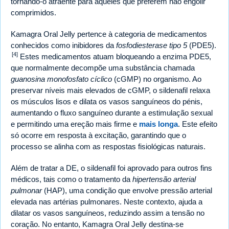
tornando-o atraente para aqueles que preferem não engolir
comprimidos.
Kamagra Oral Jelly pertence à categoria de medicamentos
conhecidos como inibidores da
fosfodiesterase tipo 5
(PDE5).
[4]
Estes medicamentos atuam bloqueando a enzima PDE5,
que normalmente decompõe uma substância chamada
guanosina monofosfato cíclico
(cGMP) no organismo. Ao
preservar níveis mais elevados de cGMP, o sildenafil relaxa
os músculos lisos e dilata os vasos sanguíneos do pénis,
aumentando o fluxo sanguíneo durante a estimulação sexual
e permitindo uma ereção mais firme e
mais longa
. Este efeito
só ocorre em resposta à excitação, garantindo que o
processo se alinha com as respostas fisiológicas naturais.
Além de tratar a DE, o sildenafil foi aprovado para outros fins
médicos, tais como o tratamento da
hipertensão arterial
pulmonar
(HAP), uma condição que envolve pressão arterial
elevada nas artérias pulmonares. Neste contexto, ajuda a
dilatar os vasos sanguíneos, reduzindo assim a tensão no
coração. No entanto, Kamagra Oral Jelly destina-se