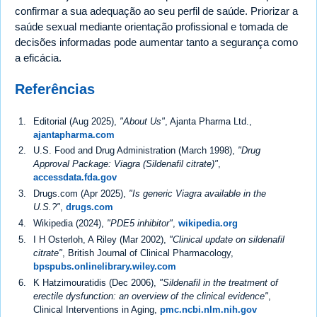
confirmar a sua adequação ao seu perfil de saúde. Priorizar a
saúde sexual mediante orientação profissional e tomada de
decisões informadas pode aumentar tanto a segurança como
a eficácia.
Referências
Editorial (Aug 2025),
"About Us"
, Ajanta Pharma Ltd.,
ajantapharma.com
U.S. Food and Drug Administration (March 1998),
"Drug
Approval Package: Viagra (Sildenafil citrate)"
,
accessdata.fda.gov
Drugs.com (Apr 2025),
"Is generic Viagra available in the
U.S.?"
,
drugs.com
Wikipedia (2024),
"PDE5 inhibitor"
,
wikipedia.org
I H Osterloh, A Riley (Mar 2002),
"Clinical update on sildenafil
citrate"
, British Journal of Clinical Pharmacology,
bpspubs.onlinelibrary.wiley.com
K Hatzimouratidis (Dec 2006),
"Sildenafil in the treatment of
erectile dysfunction: an overview of the clinical evidence"
,
Clinical Interventions in Aging,
pmc.ncbi.nlm.nih.gov