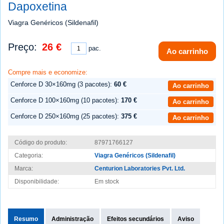
Dapoxetina
Viagra Genéricos (Sildenafil)
Preço:
26 €
pac.
Ao carrinho
Compre mais e economize:
Cenforce D 30×160mg (3 pacotes):
60 €
Ao carrinho
Cenforce D 100×160mg (10 pacotes):
170 €
Ao carrinho
Cenforce D 250×160mg (25 pacotes):
375 €
Ao carrinho
Código do produto:
87971766127
Categoria:
Viagra Genéricos (Sildenafil)
Marca:
Centurion Laboratories Pvt. Ltd.
Disponibilidade:
Em stock
Resumo
Administração
Efeitos secundários
Aviso