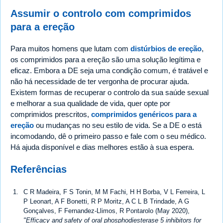
Assumir o controlo com comprimidos
para a ereção
Para muitos homens que lutam com
distúrbios de ereção
,
os comprimidos para a ereção são uma solução legítima e
eficaz. Embora a DE seja uma condição comum, é tratável e
não há necessidade de ter vergonha de procurar ajuda.
Existem formas de recuperar o controlo da sua saúde sexual
e melhorar a sua qualidade de vida, quer opte por
comprimidos prescritos,
comprimidos genéricos para a
ereção
ou mudanças no seu estilo de vida. Se a DE o está
incomodando, dê o primeiro passo e fale com o seu médico.
Há ajuda disponível e dias melhores estão à sua espera.
Referências
C R Madeira, F S Tonin, M M Fachi, H H Borba, V L Ferreira, L
P Leonart, A F Bonetti, R P Moritz, A C L B Trindade, A G
Gonçalves, F Fernandez-Llimos, R Pontarolo (May 2020),
"Efficacy and safety of oral phosphodiesterase 5 inhibitors for