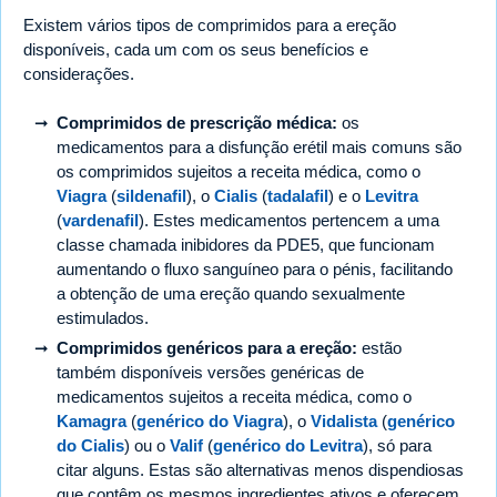
Existem vários tipos de comprimidos para a ereção
disponíveis, cada um com os seus benefícios e
considerações.
Comprimidos de prescrição médica:
os
medicamentos para a disfunção erétil mais comuns são
os comprimidos sujeitos a receita médica, como o
Viagra
(
sildenafil
), o
Cialis
(
tadalafil
) e o
Levitra
(
vardenafil
). Estes medicamentos pertencem a uma
classe chamada inibidores da PDE5, que funcionam
aumentando o fluxo sanguíneo para o pénis, facilitando
a obtenção de uma ereção quando sexualmente
estimulados.
Comprimidos genéricos para a ereção:
estão
também disponíveis versões genéricas de
medicamentos sujeitos a receita médica, como o
Kamagra
(
genérico do Viagra
), o
Vidalista
(
genérico
do Cialis
) ou o
Valif
(
genérico do Levitra
), só para
citar alguns. Estas são alternativas menos dispendiosas
que contêm os mesmos ingredientes ativos e oferecem