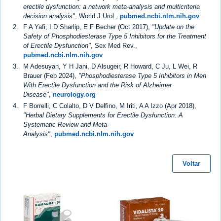
erectile dysfunction: a network meta-analysis and multicriteria
decision analysis"
, World J Urol.,
pubmed.ncbi.nlm.nih.gov
F A Yafi, I D Sharlip, E F Becher (Oct 2017),
"Update on the
Safety of Phosphodiesterase Type 5 Inhibitors for the Treatment
of Erectile Dysfunction"
, Sex Med Rev.,
pubmed.ncbi.nlm.nih.gov
M Adesuyan, Y H Jani, D Alsugeir, R Howard, C Ju, L Wei, R
Brauer (Feb 2024),
"Phosphodiesterase Type 5 Inhibitors in Men
With Erectile Dysfunction and the Risk of Alzheimer
Disease"
,
neurology.org
F Borrelli, C Colalto, D V Delfino, M Iriti, A A Izzo (Apr 2018),
"Herbal Dietary Supplements for Erectile Dysfunction: A
Systematic Review and Meta-
Analysis"
,
pubmed.ncbi.nlm.nih.gov
Voltar