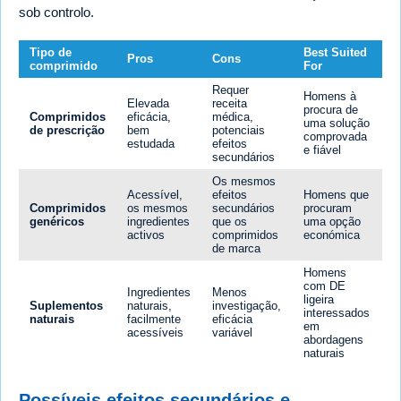
sob controlo.
Tipo de
Best Suited
Pros
Cons
comprimido
For
Requer
Homens à
Elevada
receita
procura de
Comprimidos
eficácia,
médica,
uma solução
de prescrição
bem
potenciais
comprovada
estudada
efeitos
e fiável
secundários
Os mesmos
Acessível,
efeitos
Homens que
Comprimidos
os mesmos
secundários
procuram
genéricos
ingredientes
que os
uma opção
activos
comprimidos
económica
de marca
Homens
com DE
Ingredientes
Menos
ligeira
Suplementos
naturais,
investigação,
interessados
naturais
facilmente
eficácia
em
acessíveis
variável
abordagens
naturais
Possíveis efeitos secundários e