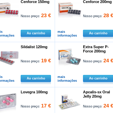
Cenforce 150mg
Cenforce 200mg
23 €
28 
Nosso preço:
Nosso preço:
is
mais
Ao carrinho
Ao carrinho
formações
informações
Sildalist 120mg
Extra Super P-
Force 200mg
19 €
24 
Nosso preço:
Nosso preço:
is
mais
Ao carrinho
Ao carrinho
formações
informações
Lovegra 100mg
Apcalis-sx Oral
Jelly 20mg
17 €
24 
Nosso preço:
Nosso preço: