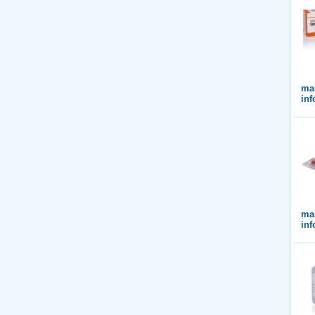
ma
in
ma
in