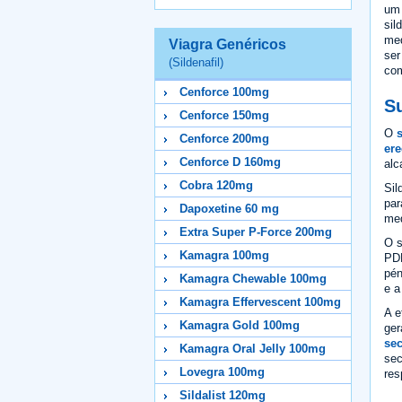
um 
sil
med
Viagra Genéricos
ser
(Sildenafil)
com
Cenforce 100mg
Su
Cenforce 150mg
O
s
Cenforce 200mg
er
Cenforce D 160mg
alc
Cobra 120mg
Sil
par
Dapoxetine 60 mg
med
Extra Super P-Force 200mg
O s
Kamagra 100mg
PDE
pén
Kamagra Chewable 100mg
e a
Kamagra Effervescent 100mg
A e
Kamagra Gold 100mg
ger
se
Kamagra Oral Jelly 100mg
sec
Lovegra 100mg
res
Sildalist 120mg