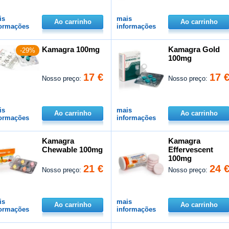
is
mais
Ao carrinho
Ao carrinho
formações
informações
Kamagra 100mg
Kamagra Gold
-29%
100mg
17 €
17 
Nosso preço:
Nosso preço:
is
mais
Ao carrinho
Ao carrinho
formações
informações
Kamagra
Kamagra
Chewable 100mg
Effervescent
100mg
21 €
24 
Nosso preço:
Nosso preço:
is
mais
Ao carrinho
Ao carrinho
formações
informações