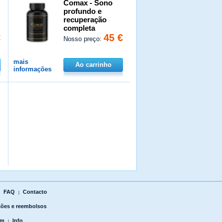
Comax - Sono
profundo e
recuperação
completa
€
45 €
Nosso preço:
mais
Ao carrinho
informações
FAQ
Contacto
|
|
ões e reembolsos
um
Info
|