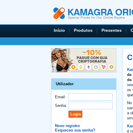
Início
|
Produtos
|
Presentes
|
O
C
Kam
de 
da 
Utilizador
sex
os 
que
Email:
No
Senha:
san
a o
uma
Novo registro
Ka
Esqueceu sua senha?
é r