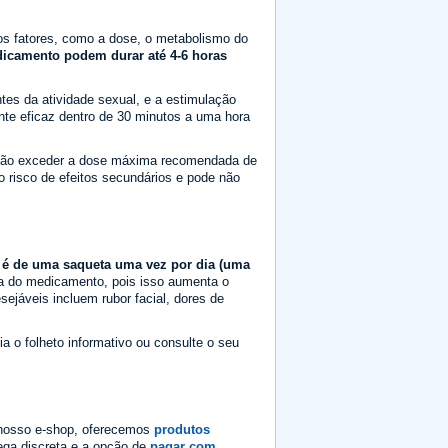
os fatores, como a dose, o metabolismo do
dicamento podem durar até 4-6 horas
es da atividade sexual, e a estimulação
te eficaz dentro de 30 minutos a uma hora
ão exceder a dose máxima recomendada de
risco de efeitos secundários e pode não
é de uma saqueta uma vez por dia (uma
a do medicamento, pois isso aumenta o
sejáveis incluem rubor facial, dores de
ia o folheto informativo ou consulte o seu
 nosso e-shop, oferecemos
produtos
rega discreta e a opção de
pagar com