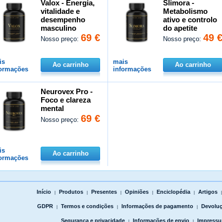
Valox - Energia,
Slimora -
vitalidade e
Metabolismo
desempenho
ativo e controlo
masculino
do apetite
69 €
49 
Nosso preço:
Nosso preço:
is
mais
Ao carrinho
Ao carrinho
formações
informações
Neurovex Pro -
Foco e clareza
mental
69 €
Nosso preço:
is
Ao carrinho
formações
Início
Produtos
Presentes
Opiniões
Enciclopédia
Artigos
|
|
|
|
|
GDPR
Termos e condições
Informações de pagamento
Devoluç
|
|
|
Segurança e privacidade
Informações de envio
Impress
|
|