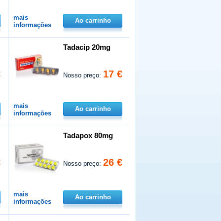
mais
Ao carrinho
informações
Tadacip 20mg
€
17 €
Nosso preço:
mais
Ao carrinho
informações
Tadapox 80mg
€
26 €
Nosso preço:
mais
Ao carrinho
informações