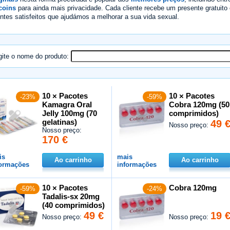
coins
para ainda mais privacidade. Cada cliente recebe um presente gratui
entes satisfeitos que ajudámos a melhorar a sua vida sexual.
gite o nome do produto:
10 × Pacotes
10 × Pacotes
-23%
-59%
Kamagra Oral
Cobra 120mg (50
Jelly 100mg (70
comprimidos)
gelatinas)
49 
Nosso preço:
Nosso preço:
170 €
is
mais
Ao carrinho
Ao carrinho
formações
informações
10 × Pacotes
Cobra 120mg
-59%
-24%
Tadalis-sx 20mg
(40 comprimidos)
49 €
19 
Nosso preço:
Nosso preço: