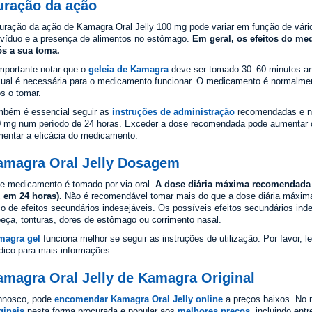
uração da ação
uração da ação de Kamagra Oral Jelly 100 mg pode variar em função de vári
ivíduo e a presença de alimentos no estômago.
Em geral, os efeitos do me
s a sua toma.
mportante notar que o
geleia de Kamagra
deve ser tomado 30–60 minutos ant
ual é necessária para o medicamento funcionar. O medicamento é normalmen
s o tomar.
bém é essencial seguir as
instruções de administração
recomendadas e n
 mg num período de 24 horas. Exceder a dose recomendada pode aumentar o 
entar a eficácia do medicamento.
amagra Oral Jelly Dosagem
e medicamento é tomado por via oral.
A dose diária máxima recomendada 
 em 24 horas).
Não é recomendável tomar mais do que a dose diária máxim
co de efeitos secundários indesejáveis. Os possíveis efeitos secundários inde
eça, tonturas, dores de estômago ou corrimento nasal.
magra gel
funciona melhor se seguir as instruções de utilização. Por favor, le
ico para mais informações.
amagra Oral Jelly de Kamagra Original
nnosco, pode
encomendar Kamagra Oral Jelly online
a preços baixos. No
ginais
nesta forma procurada e popular aos
melhores preços
, incluindo ent