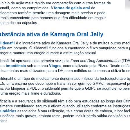
início de ação mais rápido em comparação com outras formas de
denafil, como os comprimidos. A
forma de geleia oral
do
icamento também permite uma dosagem mais precisa e pode
 mais conveniente para homens que têm dificuldade em engolir
primidos ou cápsulas.
bstância ativa de Kamagra Oral Jelly
ildenafil
é o ingrediente ativo do Kamagra Oral Jelly e de muitos outros me
eção
em homens. O sildenafil funciona aumentando o fluxo sanguíneo para o 
ançar e manter uma ereção durante a estimulação sexual.
denafil foi aprovado pela primeira vez pela
Food and Drug Administration
(FD
a a
impotência
sob a marca
Viagra
, comercializada pela Pfizer. Desde então
icamentos mais utilizados para a DE, com milhões de homens a utilizá-lo e
ildenafil é um tipo de medicamento denominado inibidor da fosfodiesterase t
5, uma enzima que decompõe o transmissor químico GMPc, responsável pe
is. Ao bloquear a PDE5, o sildenafil permite que o GMPc se acumule no pén
 uma ereção mais firme e duradoura.
ficácia e a segurança do sildenafil têm sido bem estudadas ao longo das ú
almente considerado seguro e eficaz quando utilizado conforme as instruções
cundários
associados à sua utilização, tais como dores de cabeça, rubor faci
undários mais graves, embora raros, podem incluir perda súbita da visão ou d
pirar.