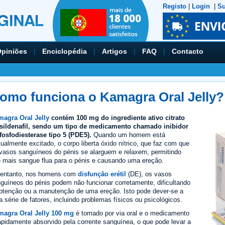
Registo
|
Login
|
Su
piniões
|
Enciclopédia
|
Artigos
|
FAQ
|
Contacto
omo funciona o Kamagra Oral Jelly?
agra Oral Jelly
contém 100 mg do ingrediente ativo citrato
sildenafil, sendo um tipo de medicamento chamado inibidor
fosfodiesterase tipo 5 (PDE5).
Quando um homem está
ualmente excitado, o corpo liberta óxido nítrico, que faz com que
vasos sanguíneos do pénis se alarguem e relaxem, permitindo
 mais sangue flua para o pénis e causando uma ereção.
 entanto, nos homens com
disfunção erétil
(DE), os vasos
guíneos do pénis podem não funcionar corretamente, dificultando
btenção ou a manutenção de uma ereção. Isto pode dever-se a
 série de fatores, incluindo problemas físicos ou psicológicos.
magra Oral Jelly 100 mg
é tomado por via oral e o medicamento
apidamente absorvido pela corrente sanguínea, o que pode levar a