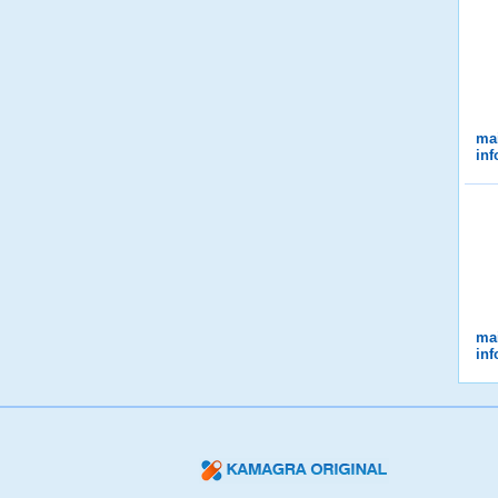
ma
in
ma
in