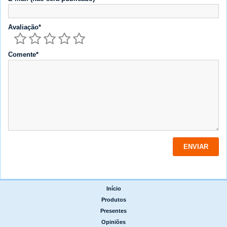
Avaliação*
Comente*
Início
|
Produtos
|
Presentes
|
Opiniões