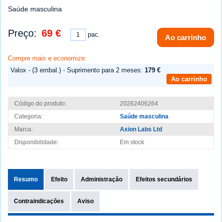
Saúde masculina
Preço:
69 €
pac.
Ao carrinho
Compre mais e economize:
Valox - (3 embal.) - Suprimento para 2 meses:
179 €
Ao carrinho
Código do produto:
20262406264
Categoria:
Saúde masculina
Marca:
Axion Labs Ltd
Disponibilidade:
Em stock
Resumo
Efeito
Administração
Efeitos secundários
Contraindicações
Aviso