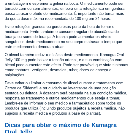
a embalagem e espremer a geleia na boca. O medicamento pode ser
tomado com ou sem alimentos, embora uma refeição rica em gordura
possa atrasar o efeito do medicamento. É importante não tomar mais
do que a dose máxima recomendada de 100 mg em 24 horas.
Evite refeições grandes ou gordurosas perto da hora de tomar o
medicamento. Evite também o consumo regular de abundância de
toranja ou sumo de toranja. A toranja pode aumentar os níveis
sanguíneos deste medicamento no seu corpo e atrasar o tempo que
este medicamento demora a atuar.
O álcool também reduz a eficácia deste medicamento. Kamagra Oral
Jelly 100 mg pode baixar a tensão arterial, e a sua combinação com
álcool pode aumentar este efeito. Pode ser provável que sinta sintomas
como tonturas, vertigens, desmaios, rubor, dores de cabeça e
palpitações.
Deve evitar ou limitar o consumo de álcool durante o tratamento com
Citrato de Sildenafil e ter cuidado ao levantar-se de uma posição
sentada ou deitada. A dosagem será baseada na sua condição médica,
resposta ao tratamento e outros medicamentos que esteja a tomar.
Lembre-se de informar o seu médico e farmacêutico sobre todos os
produtos que utiliza (incluindo produtos sujeitos a receita médica, não
sujeitos a receita médica e produtos à base de plantas).
Dicas para obter o máximo de Kamagra
Oral Jelly