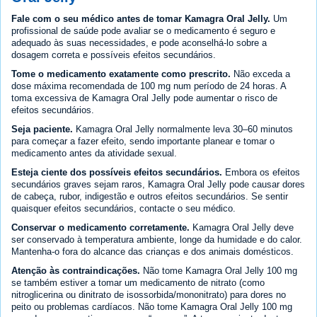
Fale com o seu médico antes de tomar Kamagra Oral Jelly.
Um
profissional de saúde pode avaliar se o medicamento é seguro e
adequado às suas necessidades, e pode aconselhá-lo sobre a
dosagem correta e possíveis efeitos secundários.
Tome o medicamento exatamente como prescrito.
Não exceda a
dose máxima recomendada de 100 mg num período de 24 horas. A
toma excessiva de Kamagra Oral Jelly pode aumentar o risco de
efeitos secundários.
Seja paciente.
Kamagra Oral Jelly normalmente leva 30–60 minutos
para começar a fazer efeito, sendo importante planear e tomar o
medicamento antes da atividade sexual.
Esteja ciente dos possíveis efeitos secundários.
Embora os efeitos
secundários graves sejam raros, Kamagra Oral Jelly pode causar dores
de cabeça, rubor, indigestão e outros efeitos secundários. Se sentir
quaisquer efeitos secundários, contacte o seu médico.
Conservar o medicamento corretamente.
Kamagra Oral Jelly deve
ser conservado à temperatura ambiente, longe da humidade e do calor.
Mantenha-o fora do alcance das crianças e dos animais domésticos.
Atenção às contraindicações.
Não tome Kamagra Oral Jelly 100 mg
se também estiver a tomar um medicamento de nitrato (como
nitroglicerina ou dinitrato de isossorbida/mononitrato) para dores no
peito ou problemas cardíacos. Não tome Kamagra Oral Jelly 100 mg