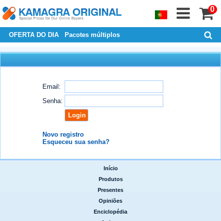
0
OFERTA DO DIA
Pacotes múltiplos
Email:
Senha:
Novo registro
Esqueceu sua senha?
Início
|
Produtos
|
Presentes
|
Opiniões
|
Enciclopédia
|