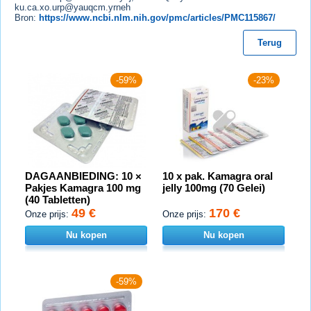
ku.ca.xo.urp@yauqcm.yrneh
Bron:
https://www.ncbi.nlm.nih.gov/pmc/articles/PMC115867/
Terug
-59%
-23%
DAGAANBIEDING: 10 ×
10 x pak. Kamagra oral
Pakjes Kamagra 100 mg
jelly 100mg (70 Gelei)
(40 Tabletten)
49 €
170 €
Onze prijs:
Onze prijs:
Nu kopen
Nu kopen
-59%