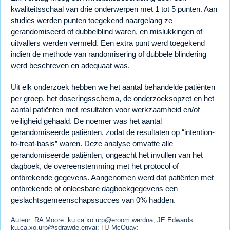
kwaliteitsschaal van drie onderwerpen met 1 tot 5 punten. Aan
studies werden punten toegekend naargelang ze
gerandomiseerd of dubbelblind waren, en mislukkingen of
uitvallers werden vermeld. Een extra punt werd toegekend
indien de methode van randomisering of dubbele blindering
werd beschreven en adequaat was.
Uit elk onderzoek hebben we het aantal behandelde patiënten
per groep, het doseringsschema, de onderzoeksopzet en het
aantal patiënten met resultaten voor werkzaamheid en/of
veiligheid gehaald. De noemer was het aantal
gerandomiseerde patiënten, zodat de resultaten op “intention-
to-treat-basis” waren. Deze analyse omvatte alle
gerandomiseerde patiënten, ongeacht het invullen van het
dagboek, de overeenstemming met het protocol of
ontbrekende gegevens. Aangenomen werd dat patiënten met
ontbrekende of onleesbare dagboekgegevens een
geslachtsgemeenschapssucces van 0% hadden.
Auteur: RA Moore:
ku.ca.xo.urp@eroom.werdna
; JE Edwards:
ku.ca.xo.urp@sdrawde.enyaj
; HJ McQuay: