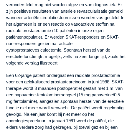
verondersteld, mag niet worden afgezien van diagnostiek. Er
zijn positieve resultaten van arteriële revascularisatie gemeld
wanneer arteriële circulatiestoornissen worden vastgesteld. In
het algemeen is er een reactie op vasoactieve stoffen na
radicale prostatectomie (10 patiënten in onze eigen
patiëntenpopulatie). Er werden SKAT-responders en SKAT-
non-responders gezien na radicale
cystoprostatovesiculectomie. Spontaan herstel van de
erectiele functie lijkt mogelijk, zelfs na zeer lange tijd, zoals het
volgende verslag illustreert:
Een 62-jarige patiënt ondergaat een radicale prostatectomie
voor een gelokaliseerd prostaatcarcinoom in juni 1988. SKAT-
therapie wordt 8 maanden postoperatief gestart met 1 ml van
een papaverine-fentolaminemengsel (15 mg papaverine/0,5
mg fentolamine), aangezien spontaan herstel van de erectiele
functie niet meer wordt verwacht. De patiënt wordt regelmatig
gevolgd. Na een jaar komt hij niet meer op het
andrologiespreekuur. In januari 1991 werd de patiënt, die
elders verdere zorg had gekregen, bij toeval gezien bij een