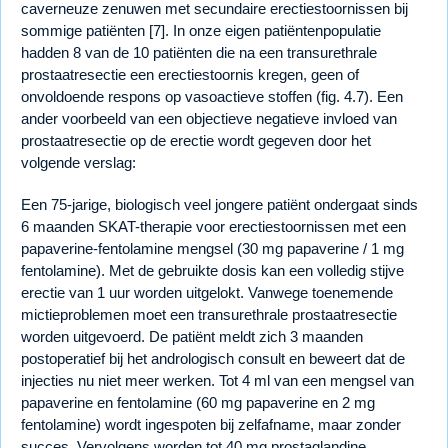
caverneuze zenuwen met secundaire erectiestoornissen bij
sommige patiënten [7]. In onze eigen patiëntenpopulatie
hadden 8 van de 10 patiënten die na een transurethrale
prostaatresectie een erectiestoornis kregen, geen of
onvoldoende respons op vasoactieve stoffen (fig. 4.7). Een
ander voorbeeld van een objectieve negatieve invloed van
prostaatresectie op de erectie wordt gegeven door het
volgende verslag:
Een 75-jarige, biologisch veel jongere patiënt ondergaat sinds
6 maanden SKAT-therapie voor erectiestoornissen met een
papaverine-fentolamine mengsel (30 mg papaverine / 1 mg
fentolamine). Met de gebruikte dosis kan een volledig stijve
erectie van 1 uur worden uitgelokt. Vanwege toenemende
mictieproblemen moet een transurethrale prostaatresectie
worden uitgevoerd. De patiënt meldt zich 3 maanden
postoperatief bij het andrologisch consult en beweert dat de
injecties nu niet meer werken. Tot 4 ml van een mengsel van
papaverine en fentolamine (60 mg papaverine en 2 mg
fentolamine) wordt ingespoten bij zelfafname, maar zonder
succes. Vervolgens worden tot 40 mg prostaglandine