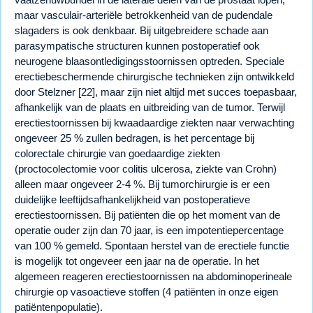
maar vasculair-arteriële betrokkenheid van de pudendale
slagaders is ook denkbaar. Bij uitgebreidere schade aan
parasympatische structuren kunnen postoperatief ook
neurogene blaasontledigingsstoornissen optreden. Speciale
erectiebeschermende chirurgische technieken zijn ontwikkeld
door Stelzner [22], maar zijn niet altijd met succes toepasbaar,
afhankelijk van de plaats en uitbreiding van de tumor. Terwijl
erectiestoornissen bij kwaadaardige ziekten naar verwachting
ongeveer 25 % zullen bedragen, is het percentage bij
colorectale chirurgie van goedaardige ziekten
(proctocolectomie voor colitis ulcerosa, ziekte van Crohn)
alleen maar ongeveer 2-4 %. Bij tumorchirurgie is er een
duidelijke leeftijdsafhankelijkheid van postoperatieve
erectiestoornissen. Bij patiënten die op het moment van de
operatie ouder zijn dan 70 jaar, is een impotentiepercentage
van 100 % gemeld. Spontaan herstel van de erectiele functie
is mogelijk tot ongeveer een jaar na de operatie. In het
algemeen reageren erectiestoornissen na abdominoperineale
chirurgie op vasoactieve stoffen (4 patiënten in onze eigen
patiëntenpopulatie).