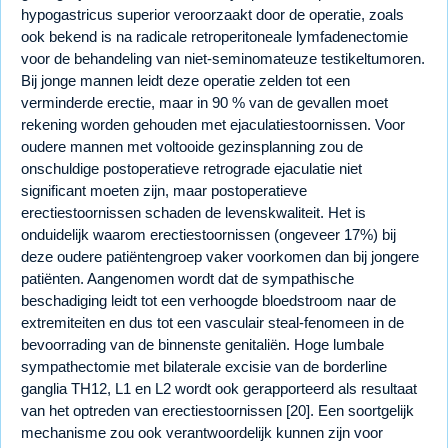
hypogastricus superior veroorzaakt door de operatie, zoals
ook bekend is na radicale retroperitoneale lymfadenectomie
voor de behandeling van niet-seminomateuze testikeltumoren.
Bij jonge mannen leidt deze operatie zelden tot een
verminderde erectie, maar in 90 % van de gevallen moet
rekening worden gehouden met ejaculatiestoornissen. Voor
oudere mannen met voltooide gezinsplanning zou de
onschuldige postoperatieve retrograde ejaculatie niet
significant moeten zijn, maar postoperatieve
erectiestoornissen schaden de levenskwaliteit. Het is
onduidelijk waarom erectiestoornissen (ongeveer 17%) bij
deze oudere patiëntengroep vaker voorkomen dan bij jongere
patiënten. Aangenomen wordt dat de sympathische
beschadiging leidt tot een verhoogde bloedstroom naar de
extremiteiten en dus tot een vasculair steal-fenomeen in de
bevoorrading van de binnenste genitaliën. Hoge lumbale
sympathectomie met bilaterale excisie van de borderline
ganglia TH12, L1 en L2 wordt ook gerapporteerd als resultaat
van het optreden van erectiestoornissen [20]. Een soortgelijk
mechanisme zou ook verantwoordelijk kunnen zijn voor