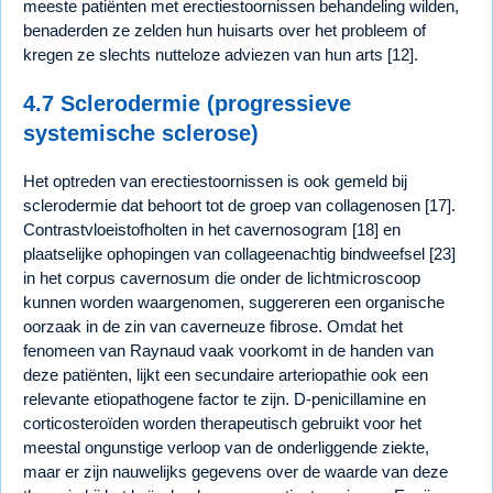
meeste patiënten met erectiestoornissen behandeling wilden,
benaderden ze zelden hun huisarts over het probleem of
kregen ze slechts nutteloze adviezen van hun arts [12].
4.7 Sclerodermie (progressieve
systemische sclerose)
Het optreden van erectiestoornissen is ook gemeld bij
sclerodermie dat behoort tot de groep van collagenosen [17].
Contrastvloeistofholten in het cavernosogram [18] en
plaatselijke ophopingen van collageenachtig bindweefsel [23]
in het corpus cavernosum die onder de lichtmicroscoop
kunnen worden waargenomen, suggereren een organische
oorzaak in de zin van caverneuze fibrose. Omdat het
fenomeen van Raynaud vaak voorkomt in de handen van
deze patiënten, lijkt een secundaire arteriopathie ook een
relevante etiopathogene factor te zijn. D-penicillamine en
corticosteroïden worden therapeutisch gebruikt voor het
meestal ongunstige verloop van de onderliggende ziekte,
maar er zijn nauwelijks gegevens over de waarde van deze