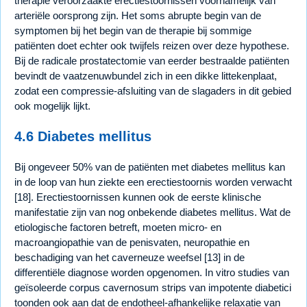
therapie veroorzaakte erectiestoornissen voornamelijk van
arteriële oorsprong zijn. Het soms abrupte begin van de
symptomen bij het begin van de therapie bij sommige
patiënten doet echter ook twijfels reizen over deze hypothese.
Bij de radicale prostatectomie van eerder bestraalde patiënten
bevindt de vaatzenuwbundel zich in een dikke littekenplaat,
zodat een compressie-afsluiting van de slagaders in dit gebied
ook mogelijk lijkt.
4.6 Diabetes mellitus
Bij ongeveer 50% van de patiënten met diabetes mellitus kan
in de loop van hun ziekte een erectiestoornis worden verwacht
[18]. Erectiestoornissen kunnen ook de eerste klinische
manifestatie zijn van nog onbekende diabetes mellitus. Wat de
etiologische factoren betreft, moeten micro- en
macroangiopathie van de penisvaten, neuropathie en
beschadiging van het caverneuze weefsel [13] in de
differentiële diagnose worden opgenomen. In vitro studies van
geïsoleerde corpus cavernosum strips van impotente diabetici
toonden ook aan dat de endotheel-afhankelijke relaxatie van