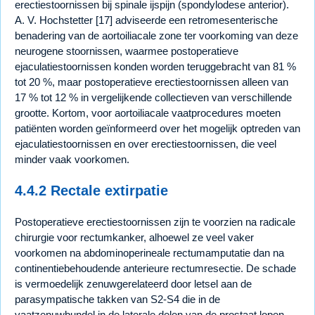
erectiestoornissen bij spinale ijspijn (spondylodese anterior).
A. V. Hochstetter [17] adviseerde een retromesenterische
benadering van de aortoiliacale zone ter voorkoming van deze
neurogene stoornissen, waarmee postoperatieve
ejaculatiestoornissen konden worden teruggebracht van 81 %
tot 20 %, maar postoperatieve erectiestoornissen alleen van
17 % tot 12 % in vergelijkende collectieven van verschillende
grootte. Kortom, voor aortoiliacale vaatprocedures moeten
patiënten worden geïnformeerd over het mogelijk optreden van
ejaculatiestoornissen en over erectiestoornissen, die veel
minder vaak voorkomen.
4.4.2 Rectale extirpatie
Postoperatieve erectiestoornissen zijn te voorzien na radicale
chirurgie voor rectumkanker, alhoewel ze veel vaker
voorkomen na abdominoperineale rectumamputatie dan na
continentiebehoudende anterieure rectumresectie. De schade
is vermoedelijk zenuwgerelateerd door letsel aan de
parasympatische takken van S2-S4 die in de
vaatzenuwbundel in de laterale delen van de prostaat lopen,