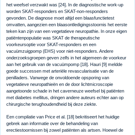
het weefsel verzwakt was [24]. In de diagnostische work-up
worden SKAT-responders en SKAT-non-responders
gevonden. De diagnose moet altijd een blaasfunctietest
omvatten, aangezien een blaasontledigingsstoornis het eerste
teken kan zijn van een vegetatieve neuropathie. In onze eigen
patiëntenpopulatie was SKAT de therapeutische
voorkeursoptie voor SKAT-responders en een
vacuümzuigpomp (EHS) voor niet-responders. Andere
onderzoeksgroepen geven zelfs in het algemeen de voorkeur
aan het gebruik van de vacuümpomp [18]. Hauri [9] meldde
goede successen met arteriële revascularisatie van de
penilladers. Vanwege de onvoldoende opsporing van
vegetatieve neuropathieën en de door lichtmicroscopie
aangetoonde schade in het caverneuze weefsel bij patiënten
met diabetes mellitus, dringen andere auteurs echter aan op
chirurgische terughoudendheid bij deze ziekte.
Een compilatie van Price et al. [18] bekritiseert het huidige
gebrek aan informatie over de behandeling van
erectiestoornissen bij zowel patiënten als artsen. Hoewel de