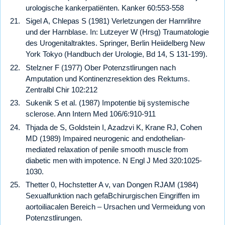
urologische kankerpatiënten. Kanker 60:553-558
Sigel A, Chlepas S (1981) Verletzungen der Harnrlihre
und der Harnblase. In: Lutzeyer W (Hrsg) Traumatologie
des Urogenitaltraktes. Springer, Berlin Heiidelberg New
York Tokyo (Handbuch der Urologie, Bd 14, S 131-199).
Stelzner F (1977) Ober Potenzstlirungen nach
Amputation und Kontinenzresektion des Rektums.
Zentralbl Chir 102:212
Sukenik S et al. (1987) Impotentie bij systemische
sclerose. Ann Intern Med 106/6:910-911
Thjada de S, Goldstein I, Azadzvi K, Krane RJ, Cohen
MD (1989) Impaired neurogenic and endothelian-
mediated relaxation of penile smooth muscle from
diabetic men with impotence. N Engl J Med 320:1025-
1030.
Thetter 0, Hochstetter A v, van Dongen RJAM (1984)
Sexualfunktion nach gefaBchirurgischen Eingriffen im
aortoiliacalen Bereich – Ursachen und Vermeidung von
Potenzstlirungen.