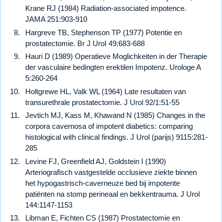
Krane RJ (1984) Radiation-associated impotence.
JAMA 251:903-910
Hargreve TB, Stephenson TP (1977) Potentie en
prostatectomie. Br J UroI 49:683-688
Hauri D (1989) Operatieve Moglichkeiten in der Therapie
der vasculaire bedingten erektilen Impotenz. Urologe A
5:260-264
Holtgrewe HL, Valk WL (1964) Late resultaten van
transurethrale prostatectomie. J Urol 92/1:51-55
Jevtich MJ, Kass M, Khawand N (1985) Changes in the
corpora cavernosa of impotent diabetics: comparing
histological with clinical findings. J Urol (parijs) 9115:281-
285
Levine FJ, Greenfield AJ, Goldstein I (1990)
Arteriografisch vastgestelde occlusieve ziekte binnen
het hypogastrisch-caverneuze bed bij impotente
patiënten na stomp perineaal en bekkentrauma. J Urol
144:1147-1153
Libman E, Fichten CS (1987) Prostatectomie en