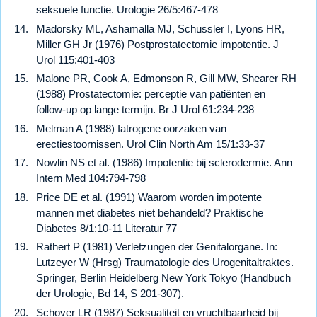
seksuele functie. Urologie 26/5:467-478
Madorsky ML, Ashamalla MJ, Schussler I, Lyons HR,
Miller GH Jr (1976) Postprostatectomie impotentie. J
Urol 115:401-403
Malone PR, Cook A, Edmonson R, Gill MW, Shearer RH
(1988) Prostatectomie: perceptie van patiënten en
follow-up op lange termijn. Br J Urol 61:234-238
Melman A (1988) Iatrogene oorzaken van
erectiestoornissen. Urol Clin North Am 15/1:33-37
Nowlin NS et al. (1986) Impotentie bij sclerodermie. Ann
Intern Med 104:794-798
Price DE et al. (1991) Waarom worden impotente
mannen met diabetes niet behandeld? Praktische
Diabetes 8/1:10-11 Literatur 77
Rathert P (1981) Verletzungen der Genitalorgane. In:
Lutzeyer W (Hrsg) Traumatologie des Urogenitaltraktes.
Springer, Berlin Heidelberg New York Tokyo (Handbuch
der Urologie, Bd 14, S 201-307).
Schover LR (1987) Seksualiteit en vruchtbaarheid bij