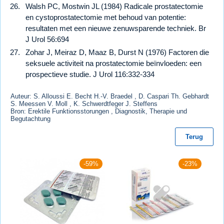
Walsh PC, Mostwin JL (1984) Radicale prostatectomie
en cystoprostatectomie met behoud van potentie:
resultaten met een nieuwe zenuwsparende techniek. Br
J Urol 56:694
Zohar J, Meiraz D, Maaz B, Durst N (1976) Factoren die
seksuele activiteit na prostatectomie beïnvloeden: een
prospectieve studie. J Urol 116:332-334
Auteur: S. Alloussi E. Becht H.-V. Braedel , D. Caspari Th. Gebhardt
S. Meessen V. Moll , K. Schwerdtfeger J. Steffens
Bron: Erektile Funktionsstorungen , Diagnostik, Therapie und
Begutachtung
Terug
-59%
-23%