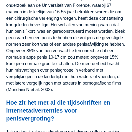
onderzoek aan de Universiteit van Florence, waarbij 67
mannen in de leeftijd van 16-55 jaar betrokken waren die om
een chirurgische verlenging vroegen, heeft deze constatering
kortgeleden bevestigd. Hoewel allen van mening waren dat
hun penis "kort" was en gereconstrueerd moest worden, bleek
geen van hen een penis te hebben die volgens de gevestigde
normen zeer kort was of een andere penisafwijking te hebben.
Ongeveer 85% van hen verwachtte ten onrechte dat een
normale slappe penis 10-17 cm zou meten; ongeveer 15%
kon geen normale grootte schatten. De meerderheid bracht
hun misvattingen over penisgrootte in verband met
vergelijkingen in de kindertijd met hun vaders of vrienden, of
met latere vergelijkingen met acteurs in pornografische films
(Mondaini N et al. 2002).
Hoe zit het met al die tijdschriften en
internetadvertenties voor
penisvergroting?
Talloze kwakzalvers adverteren met diverse pillen, drankjes,