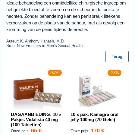
ideale behandeling een onmiddellijke chirurgische ingreep om
het gelekte bloed af te voeren en de scheur in de tunica te
hechten. Zonder behandeling kan een penisbreuk littekens
veroorzaken op de plaats van de scheur, met als gevolg een
kromming van de penis tijdens de erectie.
Auteur: K. Anthony Hanash. M.D.
Bron: New Frontiers in Men’s Sexual Health
Terug
-57%
-23%
DAGAANBIEDING: 10 ×
10 x pak. Kamagra oral
Pakjes Vidalista 40 mg
jelly 100mg (70 Gelei)
(100 Tabletten)
65 €
170 €
Onze prijs:
Onze prijs: