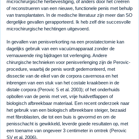
microchirurgische herbevestiging, of anders door het creëren
of reconstrueren van een nieuwe, functionele penis met behulp
van transplantaten. In de medische literatuur zijn meer dan SO
dergelijke gevallen gerapporteerd. Ik heb zelf drie succesvolle
microchirurgische hechtingen uitgevoerd.
In gevallen van penisverkorting na een prostatectomie kan
dagelijks gebruik van een vacuümapparaat zonder de
vernauwende ring bijdragen tot verlenging. Andere
chirurgische technieken voor penisverlenging zijn de Perovic-
procedure, waarbij de penis wordt gedemonteerd, met
dissectie van de eikel van de corpora cavernosa en het
inbrengen van een stuk van het costale kraakbeen in de
distale corpora (Perovic S et al. 2003); of het onderhuids
opbollen van de penis met vet, vrije huidvetflappen of
biologisch afbreekbaar materiaal. Een recent onderzoek naar
het gebruik van een biologisch afbreekbare steiger, bezaaid
met fibroblasten, die tot een buis is gevormd en om de
penisschacht is gewikkeld, leverde goede resultaten op, met
een toename van ongeveer 3 centimeter in omtrek (Perovic
SV et al. 2006).