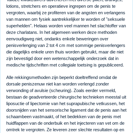
lotions, stretchers en operatieve ingrepen om de penis te
vergroten, waarbij ze profiteren van de angsten en verlangens
van mannen om fysiek aantrekkelijker te worden of "seksuele
superhelden". Helaas worden veel mannen het slachtoffer van
deze charlatans. In het algemeen werken deze methoden
eenvoudigweg niet, ondanks enkele beweringen over
penisverlenging van 2 tot 4 cm met sommige penisverlengers
die dagelijks enkele uren thuis worden gebruikt, maar die niet
zijn bevestigd door een wetenschappelijk onderzoek dat in
medische tijdschriften met collegiale toetsing is gepubliceerd.
Alle rekkingsmethoden zijn beperkt doeltreffend omdat de
dorsale peniszenuw niet kan worden verlengd zonder
verwonding of avulsie (scheuring). Zoals eerder vermeld,
bestaan de geadverteerde chirurgische technieken meestal uit
liposuctie of lipectomie van het suprapubische vetkussen, het
doorsnijden van het sensorische ligament dat de penis aan het
schaambeen vastmaakt, of het bedekken van de penis met
huidflappen van de onderbuik en het injecteren van vet om de
omtrek te vergroten. Ze leveren zeer slechte resultaten op en