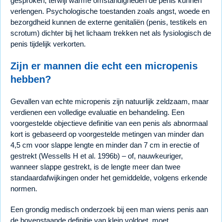
gesproken, terwijl warme omstandigheden de penis kunnen
verlengen. Psychologische toestanden zoals angst, woede en
bezorgdheid kunnen de externe genitaliën (penis, testikels en
scrotum) dichter bij het lichaam trekken net als fysiologisch de
penis tijdelijk verkorten.
Zijn er mannen die echt een micropenis
hebben?
Gevallen van echte micropenis zijn natuurlijk zeldzaam, maar
verdienen een volledige evaluatie en behandeling. Een
voorgestelde objectieve definitie van een penis als abnormaal
kort is gebaseerd op voorgestelde metingen van minder dan
4,5 cm voor slappe lengte en minder dan 7 cm in erectie of
gestrekt (Wessells H et al. 1996b) – of, nauwkeuriger,
wanneer slappe gestrekt, is de lengte meer dan twee
standaardafwijkingen onder het gemiddelde, volgens erkende
normen.
Een grondig medisch onderzoek bij een man wiens penis aan
de bovenstaande definitie van klein voldoet, moet