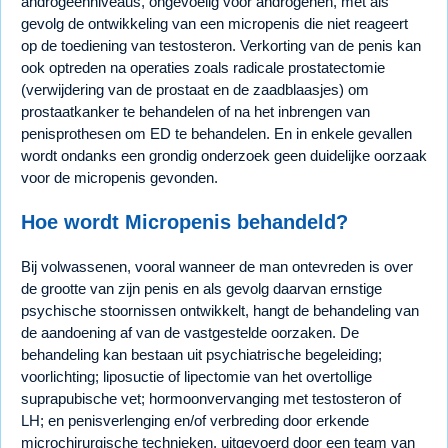
androgeenniveaus, ongevoelig voor androgenen, met als
gevolg de ontwikkeling van een micropenis die niet reageert
op de toediening van testosteron. Verkorting van de penis kan
ook optreden na operaties zoals radicale prostatectomie
(verwijdering van de prostaat en de zaadblaasjes) om
prostaatkanker te behandelen of na het inbrengen van
penisprothesen om ED te behandelen. En in enkele gevallen
wordt ondanks een grondig onderzoek geen duidelijke oorzaak
voor de micropenis gevonden.
Hoe wordt Micropenis behandeld?
Bij volwassenen, vooral wanneer de man ontevreden is over
de grootte van zijn penis en als gevolg daarvan ernstige
psychische stoornissen ontwikkelt, hangt de behandeling van
de aandoening af van de vastgestelde oorzaken. De
behandeling kan bestaan uit psychiatrische begeleiding;
voorlichting; liposuctie of lipectomie van het overtollige
suprapubische vet; hormoonvervanging met testosteron of
LH; en penisverlenging en/of verbreding door erkende
microchirurgische technieken, uitgevoerd door een team van