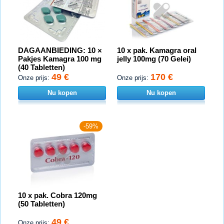
DAGAANBIEDING: 10 ×
10 x pak. Kamagra oral
Pakjes Kamagra 100 mg
jelly 100mg (70 Gelei)
(40 Tabletten)
49 €
170 €
Onze prijs:
Onze prijs:
Nu kopen
Nu kopen
-59%
10 x pak. Cobra 120mg
(50 Tabletten)
49 €
Onze prijs: