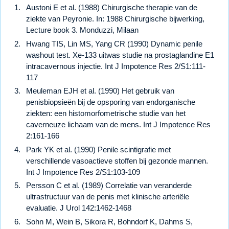
Austoni E et al. (1988) Chirurgische therapie van de
ziekte van Peyronie. In: 1988 Chirurgische bijwerking,
Lecture book 3. Monduzzi, Milaan
Hwang TIS, Lin MS, Yang CR (1990) Dynamic penile
washout test. Xe-133 uitwas studie na prostaglandine E1
intracavernous injectie. Int J Impotence Res 2/S1:111-
117
Meuleman EJH et al. (1990) Het gebruik van
penisbiopsieën bij de opsporing van endorganische
ziekten: een histomorfometrische studie van het
caverneuze lichaam van de mens. Int J Impotence Res
2:161-166
Park YK et al. (1990) Penile scintigrafie met
verschillende vasoactieve stoffen bij gezonde mannen.
Int J Impotence Res 2/S1:103-109
Persson C et al. (1989) Correlatie van veranderde
ultrastructuur van de penis met klinische arteriële
evaluatie. J Urol 142:1462-1468
Sohn M, Wein B, Sikora R, Bohndorf K, Dahms S,