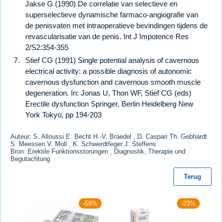
Jakse G (1990) De correlatie van selectieve en
superselectieve dynamische farmaco-angiografie van
de penisvaten met intraoperatieve bevindingen tijdens de
revascularisatie van de penis. Int J Impotence Res
2/S2:354-355
Stief CG (1991) Single potential analysis of cavernous
electrical activity: a possible diagnosis of autonomic
cavernous dysfunction and cavernous smooth muscle
degeneration. In: Jonas U, Thon WF, Stief CG (eds)
Erectile dysfunction Springer, Berlin Heidelberg New
York Tokyo, pp 194-203
Auteur: S. Alloussi E. Becht H.-V. Braedel , D. Caspari Th. Gebhardt
S. Meessen V. Moll , K. Schwerdtfeger J. Steffens
Bron: Erektile Funktionsstorungen , Diagnostik, Therapie und
Begutachtung
Terug
-59%
-23%