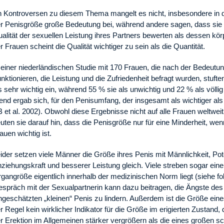
 Kontroversen zu diesem Thema mangelt es nicht, insbesondere in 
r Penisgröße große Bedeutung bei, während andere sagen, dass sie 
alität der sexuellen Leistung ihres Partners bewerten als dessen kör
r Frauen scheint die Qualität wichtiger zu sein als die Quantität.
 einer niederländischen Studie mit 170 Frauen, die nach der Bedeutu
nktionieren, die Leistung und die Zufriedenheit befragt wurden, stuft
s sehr wichtig ein, während 55 % sie als unwichtig und 22 % als völlig
end ergab sich, für den Penisumfang, der insgesamt als wichtiger al
 et al. 2002). Obwohl diese Ergebnisse nicht auf alle Frauen weltwei
uten sie darauf hin, dass die Penisgröße nur für eine Minderheit, wen
auen wichtig ist.
ider setzen viele Männer die Größe ihres Penis mit Männlichkeit, Pot
ziehungskraft und besserer Leistung gleich. Viele streben sogar ein
gangröße eigentlich innerhalb der medizinischen Norm liegt (siehe fo
spräch mit der Sexualpartnerin kann dazu beitragen, die Ängste de
ngeschätzten „kleinen“ Penis zu lindern. Außerdem ist die Größe eine
r Regel kein wirklicher Indikator für die Größe im erigierten Zustan
r Erektion im Allgemeinen stärker vergrößern als die eines großen sc