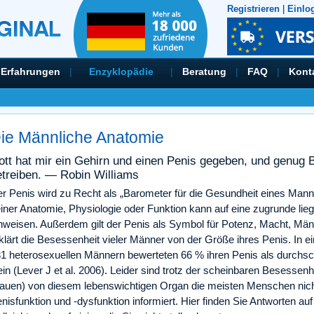
Registrieren
|
Einlo
Erfahrungen
|
Enzyklopädie
|
Beratung
|
FAQ
|
Kont
ie Männliche Anatomie
ott hat mir ein Gehirn und einen Penis gegeben, und genug Bl
etreiben. — Robin Williams
r Penis wird zu Recht als „Barometer für die Gesundheit eines Mann
iner Anatomie, Physiologie oder Funktion kann auf eine zugrunde lie
nweisen. Außerdem gilt der Penis als Symbol für Potenz, Macht, Männl
klärt die Besessenheit vieler Männer von der Größe ihres Penis. In e
1 heterosexuellen Männern bewerteten 66 % ihren Penis als durchsch
ein (Lever J et al. 2006). Leider sind trotz der scheinbaren Besessen
auen) von diesem lebenswichtigen Organ die meisten Menschen nich
nisfunktion und -dysfunktion informiert. Hier finden Sie Antworten auf