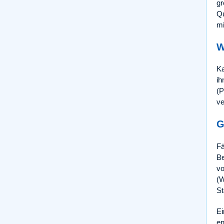
gr
Qu
mi
W
Ka
ih
(P
ve
G
Fä
Be
vo
(W
St
Ei
en