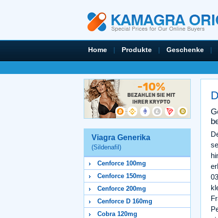
Home
|
Produkte
|
Geschenke
|
D
G
b
De
Viagra Generika
se
(Sildenafil)
hi
Cenforce 100mg
er
Cenforce 150mg
03
kl
Cenforce 200mg
Fr
Cenforce D 160mg
Pe
Cobra 120mg