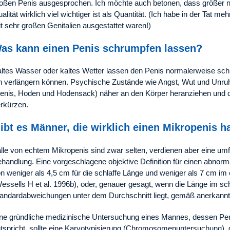
oßen Penis ausgesprochen. Ich möchte auch betonen, dass größer ni
alität wirklich viel wichtiger ist als Quantität. (Ich habe in der Tat
t sehr großen Genitalien ausgestattet waren!)
as kann einen Penis schrumpfen lassen?
ltes Wasser oder kaltes Wetter lassen den Penis normalerweise s
n verlängern können. Psychische Zustände wie Angst, Wut und Unruh
enis, Hoden und Hodensack) näher an den Körper heranziehen und 
rkürzen.
ibt es Männer, die wirklich einen Mikropenis 
lle von echtem Mikropenis sind zwar selten, verdienen aber eine 
handlung. Eine vorgeschlagene objektive Definition für einen abnor
n weniger als 4,5 cm für die schlaffe Länge und weniger als 7 cm im 
essells H et al. 1996b), oder, genauer gesagt, wenn die Länge im sc
andardabweichungen unter dem Durchschnitt liegt, gemäß anerkann
ne gründliche medizinische Untersuchung eines Mannes, dessen Penis
tspricht, sollte eine Karyotypisierung (Chromosomenuntersuchung),