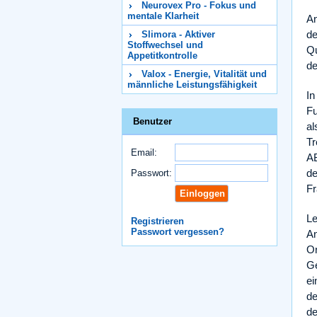
Neurovex Pro - Fokus und
mentale Klarheit
An
de
Slimora - Aktiver
Stoffwechsel und
Qu
Appetitkontrolle
de
Valox - Energie, Vitalität und
männliche Leistungsfähigkeit
In
Fu
Benutzer
al
Tr
Email:
AB
de
Passwort:
Fr
Le
Registrieren
Passwort vergessen?
An
Or
Ge
ei
de
de