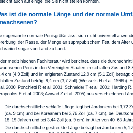
elleicht auch auf einige, die Sie nicht stellen konnten.
as ist die normale Länge und der normale Umf
rwachsenen?
e sogenannte normale Penisgröße lässt sich nicht universell anwend
rerbung, der Rasse, der Menge an suprapubischem Fett, dem Alter
d variiert sogar von Land zu Land.
 der medizinischen Fachliteratur wird berichtet, dass die durchschni
wachsenen Penis in den Vereinigten Staaten im schlaffen Zustand 8,8
,4 cm (4,9 Zoll) und im erigierten Zustand 12,9 cm (5,1 Zoll) beträgt
hlaffen Zustand beträgt 9,4 cm (3,7 Zoll) (Wessells H et al. 1996b).
 al. 2000; Ponchietti R et al. 2001; Schneider T et al. 2001; Harding
ropoulos E et al. 2003; Awwad Z et al. 2005) aus verschiedenen Län
Die durchschnittliche schlaffe Länge liegt bei Jordaniern bei 3,72 Zol
(ca. 9 cm) und bei Koreanern bei 2,76 Zoll (ca. 7 cm), bei Deutsche
18–19 Jahren und bei 3,44 Zoll (ca. 9 cm) im Alter von 40–68 Jahr
Die durchschnittliche gestreckte Länge beträgt bei Jordaniern 5,4 Z