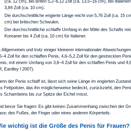
(ca. 12 cm), bei Briten 5,2–6,12 Zoll (ca. 13,5–16 cm), bei Italiene
3,84 Zoll (ca. 10 cm).
Die durchschnittliche erigierte Länge reicht von 5,76 Zoll (ca. 15 c
cm) bei britischen Schwulen.
Der durchschnittliche schlaffe Umfang in der Mitte des Schafts reic
Koreaner bis 4 Zoll (ca. 10 cm) für Italiener.
 Allgemeinen und trotz einiger kleinerer internationaler Abweichung
6–4 Zoll für den schlaffen Penis, 4,6–5,2 Zoll für den gestreckten Peni
nis, mit einem Umfang von 3,6–4 Zoll für den schlaffen Penis und 4,6–
, Eardley I 2007).
nn der Penis schlaff ist, lässt sich seine Länge im erigierten Zus
s Fettpolster, das ihn möglicherweise bedeckt, zurückzieht, den Peni
s Schambeins bis zur Spitze der Eichel misst.
d bevor Sie fragen: Es gibt keinen Zusammenhang zwischen der Gr
se, des Fußes, der Finger oder eines anderen Körperteils.
ie wichtig ist die Größe des Penis für Frauen?