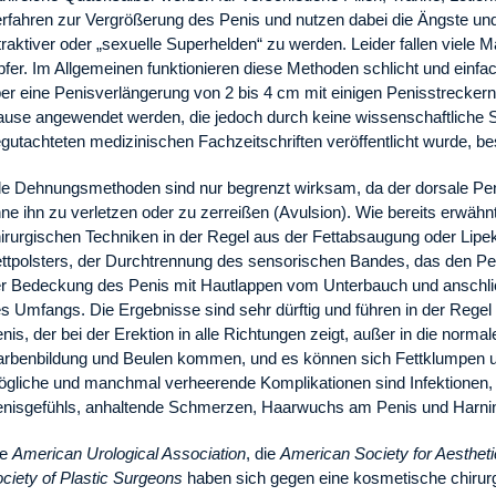
rfahren zur Vergrößerung des Penis und nutzen dabei die Ängste un
traktiver oder „sexuelle Superhelden“ zu werden. Leider fallen viel
fer. Im Allgemeinen funktionieren diese Methoden schlicht und einfac
er eine Penisverlängerung von 2 bis 4 cm mit einigen Penisstreckern
use angewendet werden, die jedoch durch keine wissenschaftliche St
gutachteten medizinischen Fachzeitschriften veröffentlicht wurde, be
le Dehnungsmethoden sind nur begrenzt wirksam, da der dorsale Pen
ne ihn zu verletzen oder zu zerreißen (Avulsion). Wie bereits erwäh
irurgischen Techniken in der Regel aus der Fettabsaugung oder Lip
ttpolsters, der Durchtrennung des sensorischen Bandes, das den Pe
r Bedeckung des Penis mit Hautlappen vom Unterbauch und anschlie
s Umfangs. Die Ergebnisse sind sehr dürftig und führen in der Rege
nis, der bei der Erektion in alle Richtungen zeigt, außer in die norm
rbenbildung und Beulen kommen, und es können sich Fettklumpen unt
gliche und manchmal verheerende Komplikationen sind Infektionen, 
nisgefühls, anhaltende Schmerzen, Haarwuchs am Penis und Harnin
ie
American Urological Association
, die
American Society for Aestheti
ciety of Plastic Surgeons
haben sich gegen eine kosmetische chirur