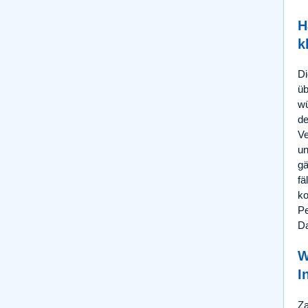
H
k
Di
üb
wü
de
Ve
un
gä
fä
ko
Pe
Da
W
I
Za