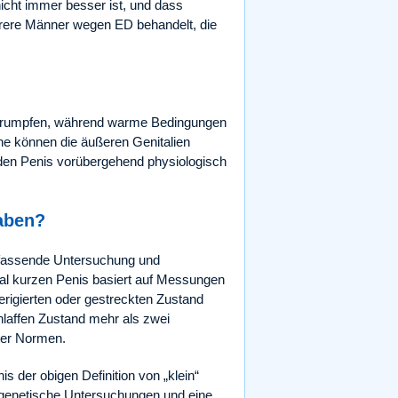
cht immer besser ist, und dass
 mehrere Männer wegen ED behandelt, die
chrumpfen, während warme Bedingungen
e können die äußeren Genitalien
den Penis vorübergehend physiologisch
haben?
umfassende Untersuchung und
mal kurzen Penis basiert auf Messungen
erigierten oder gestreckten Zustand
hlaffen Zustand mehr als zwei
ter Normen.
 der obigen Definition von „klein“
 genetische Untersuchungen und eine