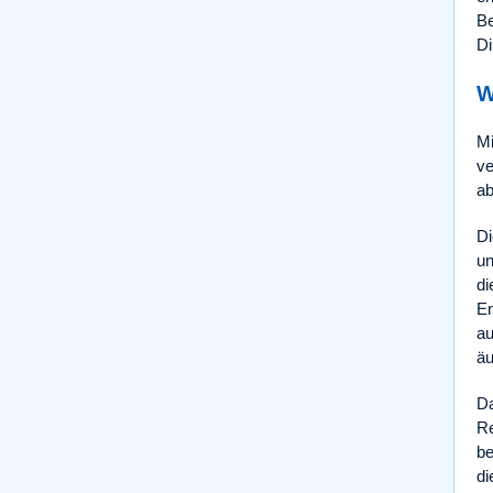
Be
Di
W
Mi
ve
ab
Di
un
di
En
au
äu
Da
Re
be
di