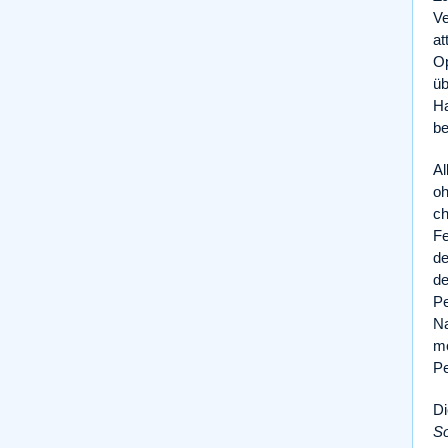
Ve
at
Op
üb
Ha
be
Al
oh
ch
Fe
de
de
Pe
Na
mö
Pe
D
So