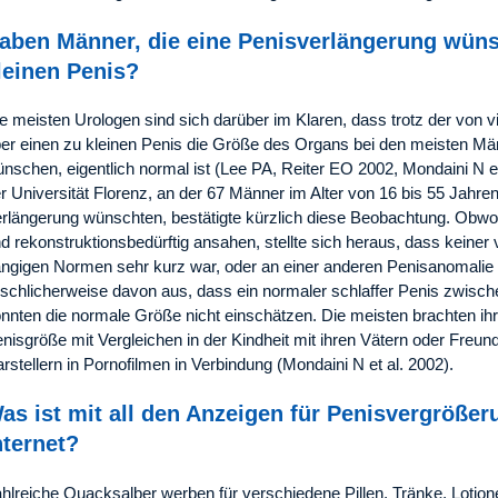
aben Männer, die eine Penisverlängerung wüns
leinen Penis?
e meisten Urologen sind sich darüber im Klaren, dass trotz der von
er einen zu kleinen Penis die Größe des Organs bei den meisten Mä
nschen, eigentlich normal ist (Lee PA, Reiter EO 2002, Mondaini N et
r Universität Florenz, an der 67 Männer im Alter von 16 bis 55 Jahren
rlängerung wünschten, bestätigte kürzlich diese Beobachtung. Obwohl
d rekonstruktionsbedürftig ansahen, stellte sich heraus, dass keiner 
ngigen Normen sehr kurz war, oder an einer anderen Penisanomalie l
lschlicherweise davon aus, dass ein normaler schlaffer Penis zwisc
nnten die normale Größe nicht einschätzen. Die meisten brachten ihr
nisgröße mit Vergleichen in der Kindheit mit ihren Vätern oder Freun
rstellern in Pornofilmen in Verbindung (Mondaini N et al. 2002).
as ist mit all den Anzeigen für Penisvergrößer
nternet?
hlreiche Quacksalber werben für verschiedene Pillen, Tränke, Lotio