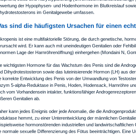
wertung der Hypophysen- und Hodenhormone im Blutkreislauf sowie
hydrotestosterons im Genitalgewebe umfassen.
as sind die häufigsten Ursachen für einen ech
kropenis ist eine multifaktorielle Störung, die durch genetische, ho
rursacht wird. Er kann auch mit uneindeutigen Genitalien oder Fehlb
normen Lage der Harnröhrenöffnung) einhergehen (Mondaini N, Gont
e wichtigsten Hormone für das Wachstum des Penis sind die Andro
d Dihydrotestosteron sowie das luteinisierende Hormon (LH) aus de
e korrekte Entwicklung des Penis von der Umwandlung von Testoster
zym 5-alpha-Reduktase in Penis, Hoden, Hodensack, Harnröhre und 
ch vom Vorhandensein intakter, funktionsfähiger Androgenrezeptoren 
ßeren Genitalien ab.
her kann jedes Ereignis oder jede Anomalie, die die Androgenprodukt
duktase hemmt, zu einer Unterentwicklung der männlichen Genitali
ispielsweise hormonstörenden industriellen und landwirtschaftlichen 
e normale sexuelle Differenzierung des Fötus beeinträchtigen. Eine 