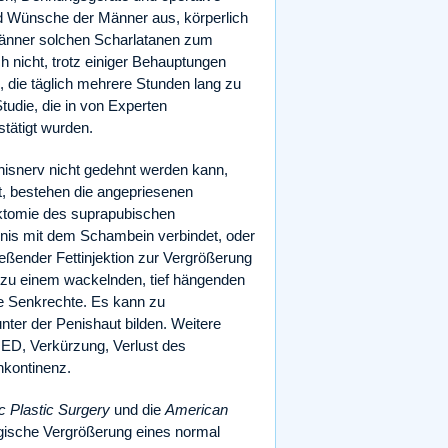
d Wünsche der Männer aus, körperlich
e Männer solchen Scharlatanen zum
h nicht, trotz einiger Behauptungen
, die täglich mehrere Stunden lang zu
udie, die in von Experten
stätigt wurden.
isnerv nicht gedehnt werden kann,
nt, bestehen die angepriesenen
ektomie des suprapubischen
nis mit dem Schambein verbindet, oder
ßender Fettinjektion zur Vergrößerung
l zu einem wackelnden, tief hängenden
ale Senkrechte. Es kann zu
er der Penishaut bilden. Weitere
ED, Verkürzung, Verlust des
kontinenz.
c Plastic Surgery
und die
American
gische Vergrößerung eines normal