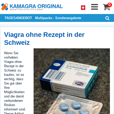
0
TAGESANGEBOT
Multipacks - Sonderangebote
Viagra ohne Rezept in der
Schweiz
Wenn Sie
vorhaben,
Viagra ohne
Rezept in der
Schweiz zu
kaufen, ist es
wichtig, dass
Sie gut über
Ihre
Möglichkeiten
und die damit
verbundenen
Risiken
informiert sind.
Dieser Artikel