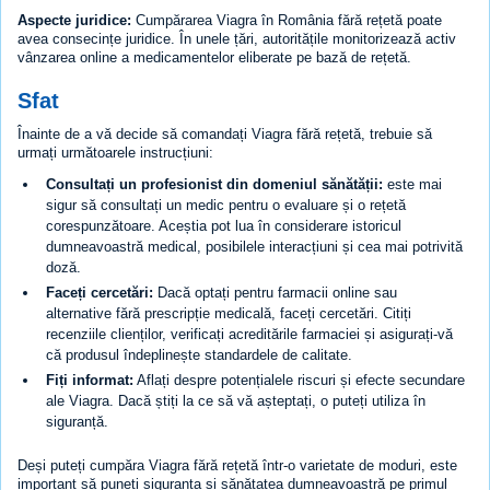
Aspecte juridice:
Cumpărarea Viagra în România fără rețetă poate
avea consecințe juridice. În unele țări, autoritățile monitorizează activ
vânzarea online a medicamentelor eliberate pe bază de rețetă.
Sfat
Înainte de a vă decide să comandați Viagra fără rețetă, trebuie să
urmați următoarele instrucțiuni:
Consultați un profesionist din domeniul sănătății:
este mai
sigur să consultați un medic pentru o evaluare și o rețetă
corespunzătoare. Aceștia pot lua în considerare istoricul
dumneavoastră medical, posibilele interacțiuni și cea mai potrivită
doză.
Faceți cercetări:
Dacă optați pentru farmacii online sau
alternative fără prescripție medicală, faceți cercetări. Citiți
recenziile clienților, verificați acreditările farmaciei și asigurați-vă
că produsul îndeplinește standardele de calitate.
Fiți informat:
Aflați despre potențialele riscuri și efecte secundare
ale Viagra. Dacă știți la ce să vă așteptați, o puteți utiliza în
siguranță.
Deși puteți cumpăra Viagra fără rețetă într-o varietate de moduri, este
important să puneți siguranța și sănătatea dumneavoastră pe primul