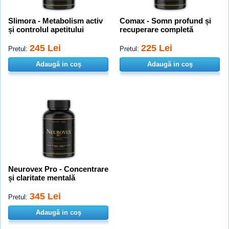
Slimora - Metabolism activ
Comax - Somn profund și
și controlul apetitului
recuperare completă
245 Lei
225 Lei
Pretul:
Pretul:
Adaugă in coş
Adaugă in coş
Neurovex Pro - Concentrare
și claritate mentală
345 Lei
Pretul:
Adaugă in coş