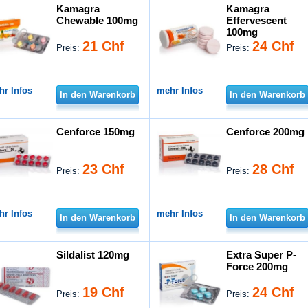
Kamagra
Kamagra
Chewable 100mg
Effervescent
100mg
21 Chf
24 Chf
Preis:
Preis:
hr Infos
mehr Infos
In den Warenkorb
In den Warenkorb
Cenforce 150mg
Cenforce 200mg
23 Chf
28 Chf
Preis:
Preis:
hr Infos
mehr Infos
In den Warenkorb
In den Warenkorb
Sildalist 120mg
Extra Super P-
Force 200mg
19 Chf
24 Chf
Preis:
Preis: