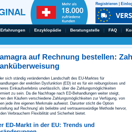
Registrieren
|
Einlo
Erfahrungen
|
Enzyklopädie
|
Beratungstelle
|
FAQ
|
Ko
amagra auf Rechnung bestellen: Zah
anküberweisung
der sich ständig verändernden Landschaft des EU-Marktes für
andlungen der erektilen Dysfunktion (ED) ist es für ein reibungsloses und
heres Einkaufserlebnis unerlässlich, über die Zahlungsmöglichkeiten
ormiert zu sein. Da die Nachfrage nach ED-Behandlungen weiter steigt,
hen den Käufern verschiedene Zahlungsmöglichkeiten zur Verfügung, von
en jede ihre eigenen Merkmale aufweist. Darunter sticht die Option
stellung auf Rechnung' als beliebte und vertrauenswürdige Methode hervor,
 den Verbrauchern Flexibilität und Sicherheit bietet.
er ED-Markt in der EU: Trends und
eränderungen