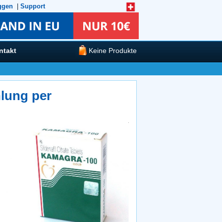
ggen
|
Support
ntakt
Keine Produkte
lung per