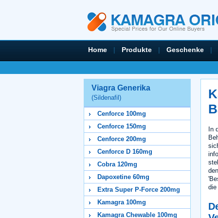
Home
|
Produkte
|
Geschenke
|
Viagra Generika
K
(Sildenafil)
B
Cenforce 100mg
Cenforce 150mg
In 
Beh
Cenforce 200mg
sic
Cenforce D 160mg
inf
ste
Cobra 120mg
den
Dapoxetine 60mg
'Be
die
Extra Super P-Force 200mg
Kamagra 100mg
D
Kamagra Chewable 100mg
V