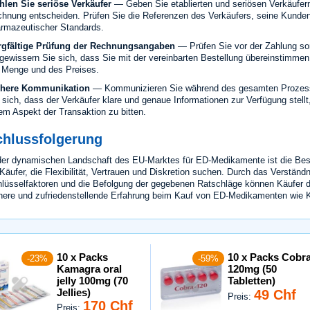
len Sie seriöse Verkäufer
— Geben Sie etablierten und seriösen Verkäufern
hnung entscheiden. Prüfen Sie die Referenzen des Verkäufers, seine Kunde
rmazeutischer Standards.
rgfältige Prüfung der Rechnungsangaben
— Prüfen Sie vor der Zahlung sor
gewissern Sie sich, dass Sie mit der vereinbarten Bestellung übereinstimmen,
 Menge und des Preises.
chere Kommunikation
— Kommunizieren Sie während des gesamten Prozesse
 sich, dass der Verkäufer klare und genaue Informationen zur Verfügung stellt
em Aspekt der Transaktion zu bitten.
chlussfolgerung
der dynamischen Landschaft des EU-Marktes für ED-Medikamente ist die Best
 Käufer, die Flexibilität, Vertrauen und Diskretion suchen. Durch das Verständn
lüsselfaktoren und die Befolgung der gegebenen Ratschläge können Käufer d
here und zufriedenstellende Erfahrung beim Kauf von ED-Medikamenten wie 
10 x Packs
10 x Packs Cobr
-23%
-59%
Kamagra oral
120mg (50
jelly 100mg (70
Tabletten)
Jellies)
49 Chf
Preis:
170 Chf
Preis: