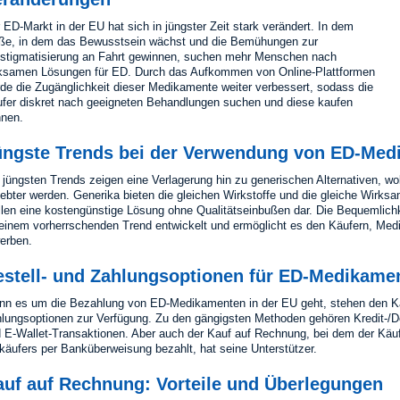
 ED-Markt in der EU hat sich in jüngster Zeit stark verändert. In dem
e, in dem das Bewusstsein wächst und die Bemühungen zur
stigmatisierung an Fahrt gewinnen, suchen mehr Menschen nach
ksamen Lösungen für ED. Durch das Aufkommen von Online-Plattformen
de die Zugänglichkeit dieser Medikamente weiter verbessert, sodass die
fer diskret nach geeigneten Behandlungen suchen und diese kaufen
nen.
üngste Trends bei der Verwendung von ED-Med
 jüngsten Trends zeigen eine Verlagerung hin zu generischen Alternativen, 
iebter werden. Generika bieten die gleichen Wirkstoffe und die gleiche Wirk
llen eine kostengünstige Lösung ohne Qualitätseinbußen dar. Die Bequemlichke
einem vorherrschenden Trend entwickelt und ermöglicht es den Käufern, M
erben.
estell- und Zahlungsoptionen für ED-Medikame
n es um die Bezahlung von ED-Medikamenten in der EU geht, stehen den Käu
lungsoptionen zur Verfügung. Zu den gängigsten Methoden gehören Kredit-/D
 E-Wallet-Transaktionen. Aber auch der Kauf auf Rechnung, bei dem der Käu
käufers per Banküberweisung bezahlt, hat seine Unterstützer.
auf auf Rechnung: Vorteile und Überlegungen