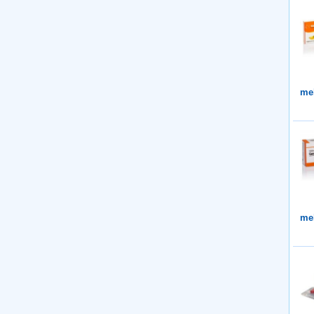
me
me