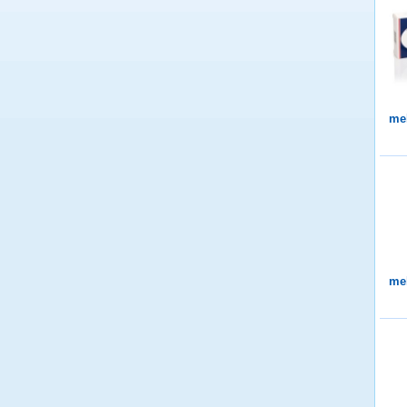
me
me