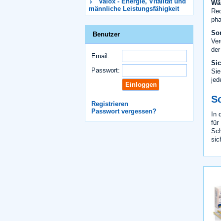
Valox - Energie, Vitalität und
Wäh
männliche Leistungsfähigkeit
Rec
pha
So
Benutzer
Ver
der
Email:
Si
Passwort:
Sie
jed
S
Registrieren
Passwort vergessen?
In 
für
Sch
sic