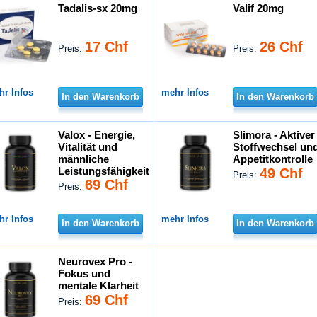
Tadalis-sx 20mg
Valif 20mg
17 Chf
26 Chf
Preis:
Preis:
hr Infos
mehr Infos
In den Warenkorb
In den Warenkorb
Valox - Energie,
Slimora - Aktiver
Vitalität und
Stoffwechsel un
männliche
Appetitkontrolle
Leistungsfähigkeit
49 Chf
Preis:
69 Chf
Preis:
hr Infos
mehr Infos
In den Warenkorb
In den Warenkorb
Neurovex Pro -
Fokus und
mentale Klarheit
69 Chf
Preis: