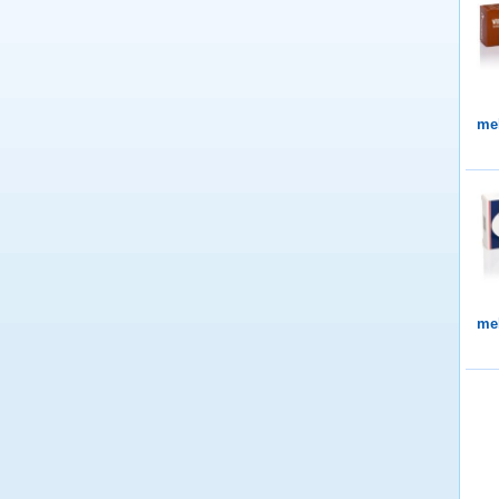
me
me