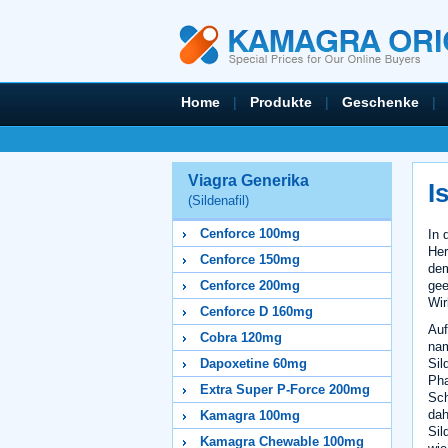
Home
|
Produkte
|
Geschenke
|
Viagra Generika
I
(Sildenafil)
Cenforce 100mg
In 
Her
Cenforce 150mg
dem
gee
Cenforce 200mg
Wir
Cenforce D 160mg
Auf
Cobra 120mg
na
Sil
Dapoxetine 60mg
Pha
Extra Super P-Force 200mg
Sch
dah
Kamagra 100mg
Sil
Kamagra Chewable 100mg