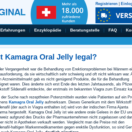
Registrieren
|
Einlo
Erfahrungen
|
Enzyklopädie
|
Beratungstelle
|
FAQ
|
Ko
st Kamagra Oral Jelly legal?
der Vergangenheit war die Behandlung von Erektionsproblemen bei Männern e
ausforderung, da sie wirtschaftlich sehr schwierig und oft nicht wirksam war. 
 Arzneimittelmarkt gab es nicht genügend Produkte, die für die Behandlung
ignet waren. Dies änderte sich erst Ende des letzten Jahrtausends, als Pfize
kstoff Sildenafil entdeckte, der erstmals im bekannten Viagra zum Einsatz k
 der Suche nach rezeptfreien Potenzmitteln wurden viele Patienten auf ein P
mens
Kamagra Oral Jelly
aufmerksam. Dieses Generikum mit dem Wirkstoff
denafil (der auch in Viagra enthalten ist) wird von der indischen Firma Ajanta
rma hergestellt. Kamagra Oral Jelly ist wie andere orale Gelees in der EU un
weiz aufgrund des Drucks der Pharmaunternehmen nicht zugelassen und dar
er nicht in Apotheken verkauft werden. Vergleicht man die Preise mit den
denafil-haltigen Markenmedikamenten gegen erektile Dysfunktion, so sind Gen