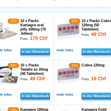
10 x Packs
10 x Packs Cobr
-23%
-59%
Kamagra oral
120mg (50
jelly 100mg (70
Tabletten)
Jellies)
49 Chf
Preis:
170 Chf
Preis:
hr Infos
mehr Infos
In den Warenkorb
In den Warenkorb
10 × Packs
Cobra 120mg
-59%
-24%
Tadalis-sx 20mg
(40 Tabletten)
49 Chf
19 Chf
Preis:
Preis:
hr Infos
mehr Infos
In den Warenkorb
In den Warenkorb
Kamagra 100mg
Kamagra Gold
-29%