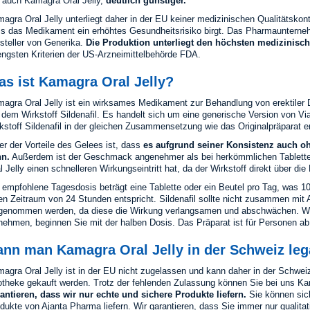
 auch Kamagra Oral Jelly,
deutlich günstiger.
agra Oral Jelly unterliegt daher in der EU keiner medizinischen Qualitätskont
s das Medikament ein erhöhtes Gesundheitsrisiko birgt. Das Pharmaunternehm
steller von Generika.
Die Produktion unterliegt den höchsten medizinisch
engsten Kriterien der US-Arzneimittelbehörde FDA.
as ist Kamagra Oral Jelly?
agra Oral Jelly ist ein wirksames Medikament zur Behandlung von erektiler 
 dem Wirkstoff Sildenafil. Es handelt sich um eine generische Version von Vi
kstoff Sildenafil in der gleichen Zusammensetzung wie das Originalpräparat en
er der Vorteile des Gelees ist, dass
es aufgrund seiner Konsistenz auch 
nn.
Außerdem ist der Geschmack angenehmer als bei herkömmlichen Tablette
l Jelly einen schnelleren Wirkungseintritt hat, da der Wirkstoff direkt über
 empfohlene Tagesdosis beträgt eine Tablette oder ein Beutel pro Tag, was 100
en Zeitraum von 24 Stunden entspricht. Sildenafil sollte nicht zusammen mit A
genommen werden, da diese die Wirkung verlangsamen und abschwächen. Wenn
nehmen, beginnen Sie mit der halben Dosis. Das Präparat ist für Personen ab
ann man Kamagra Oral Jelly in der Schweiz leg
agra Oral Jelly ist in der EU nicht zugelassen und kann daher in der Schwei
theke gekauft werden. Trotz der fehlenden Zulassung können Sie bei uns Ka
antieren, dass wir nur echte und sichere Produkte liefern.
Sie können sich
dukte von Ajanta Pharma liefern. Wir garantieren, dass Sie immer nur qualitat