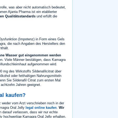
rolle, was aber nicht automatisch bedeutet,
en Ajanta Pharma ist ein etablierter
en Qualitätsstandards
und erfüllt die
Dysfunktion (Impotenz) in Form eines Gels
agra, die nach Angaben des Herstellers den
thält.
ohne Wasser gut eingenommen werden
n. Viele Männer bestätigen, dass Kamagra
 die Mundschleimhaut aufgenommen wird.
 mg des Wirkstoffs Sildenafilcitrat über
lkohol oder fetthaltigen Nahrungsmitteln
 Sie Sildenafil Citrat zum ersten Mal
 achtzehn Jahren geeignet.
al kaufen?
z weder vom Arzt verschrieben noch in der
magra Oral Jelly
legal online kaufen
.
Wir
 darauf verlassen, dass wir nur echte
iv hochwertige Kamagra Oral Jelly erhalten.