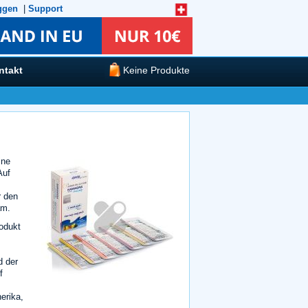
ggen
|
Support
ntakt
Keine Produkte
ine
Auf
r den
am.
rodukt
d der
f
erika,