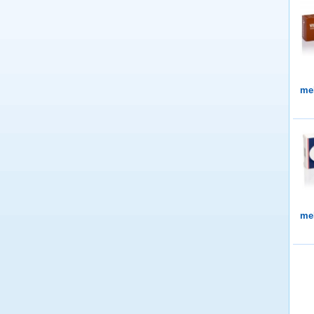
me
me