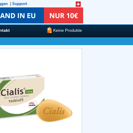
ggen
|
Support
ntakt
Keine Produkte