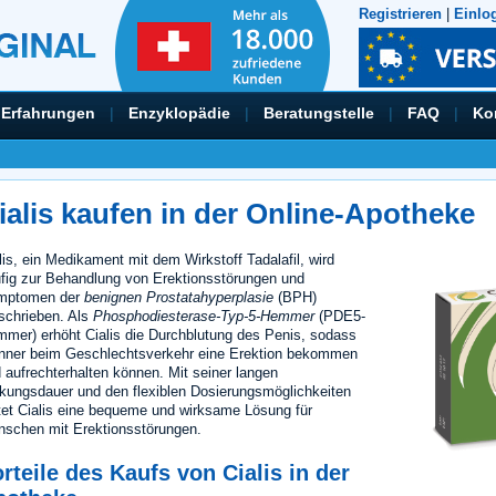
Registrieren
|
Einlo
Erfahrungen
|
Enzyklopädie
|
Beratungstelle
|
FAQ
|
Ko
ialis kaufen in der Online-Apotheke
lis, ein Medikament mit dem Wirkstoff Tadalafil, wird
fig zur Behandlung von Erektionsstörungen und
mptomen der
benignen Prostatahyperplasie
(BPH)
schrieben. Als
Phosphodiesterase-Typ-5-Hemmer
(PDE5-
mer) erhöht Cialis die Durchblutung des Penis, sodass
ner beim Geschlechtsverkehr eine Erektion bekommen
 aufrechterhalten können. Mit seiner langen
kungsdauer und den flexiblen Dosierungsmöglichkeiten
tet Cialis eine bequeme und wirksame Lösung für
schen mit Erektionsstörungen.
rteile des Kaufs von Cialis in der