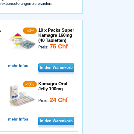
ektionsstörungen zu erzielen.
a
10 x Packs Super
-50%
Kamagra 160mg
(40 Tabletten)
75 Chf
Preis:
mehr Infos
In den Warenkorb
Kamagra Oral
-40%
Jelly 100mg
24 Chf
Preis:
mehr Infos
In den Warenkorb