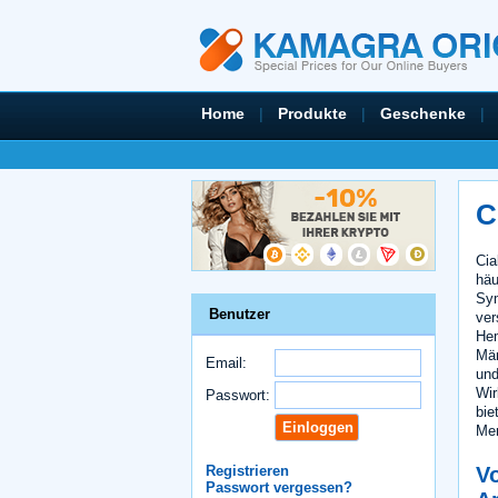
Home
|
Produkte
|
Geschenke
|
C
Cia
häu
Sy
Benutzer
ver
Hem
Män
Email:
und
Wir
Passwort:
bie
Men
Vo
Registrieren
Passwort vergessen?