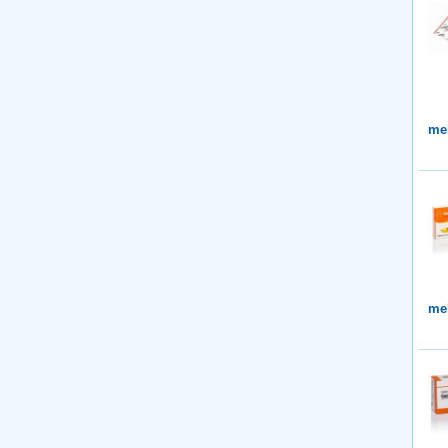
me
me