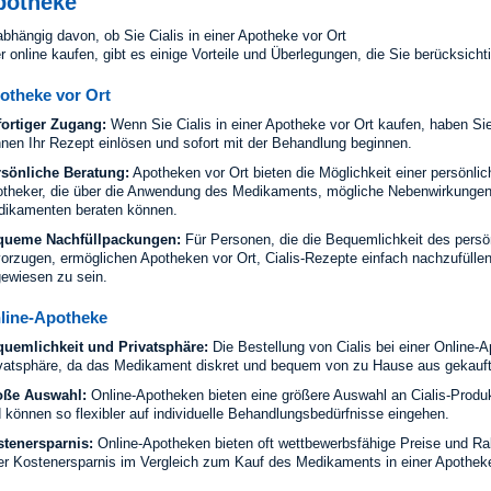
potheke
bhängig davon, ob Sie Cialis in einer Apotheke vor Ort
r online kaufen, gibt es einige Vorteile und Überlegungen, die Sie berücksichti
otheke vor Ort
ortiger Zugang:
Wenn Sie Cialis in einer Apotheke vor Ort kaufen, haben S
nen Ihr Rezept einlösen und sofort mit der Behandlung beginnen.
sönliche Beratung:
Apotheken vor Ort bieten die Möglichkeit einer persönli
theker, die über die Anwendung des Medikaments, mögliche Nebenwirkunge
ikamenten beraten können.
queme Nachfüllpackungen:
Für Personen, die die Bequemlichkeit des persö
orzugen, ermöglichen Apotheken vor Ort, Cialis-Rezepte einfach nachzufüllen
ewiesen zu sein.
line-Apotheke
uemlichkeit und Privatsphäre:
Die Bestellung von Cialis bei einer Online-
vatsphäre, da das Medikament diskret und bequem von zu Hause aus gekauf
oße Auswahl:
Online-Apotheken bieten eine größere Auswahl an Cialis-Produ
 können so flexibler auf individuelle Behandlungsbedürfnisse eingehen.
tenersparnis:
Online-Apotheken bieten oft wettbewerbsfähige Preise und Raba
er Kostenersparnis im Vergleich zum Kauf des Medikaments in einer Apotheke