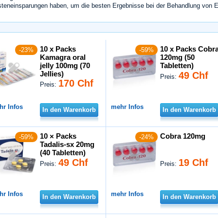
teneinsparungen haben, um die besten Ergebnisse bei der Behandlung von Er
10 x Packs
10 x Packs Cobr
-23%
-59%
Kamagra oral
120mg (50
jelly 100mg (70
Tabletten)
Jellies)
49 Chf
Preis:
170 Chf
Preis:
hr Infos
mehr Infos
In den Warenkorb
In den Warenkorb
10 × Packs
Cobra 120mg
-59%
-24%
Tadalis-sx 20mg
(40 Tabletten)
49 Chf
19 Chf
Preis:
Preis:
hr Infos
mehr Infos
In den Warenkorb
In den Warenkorb