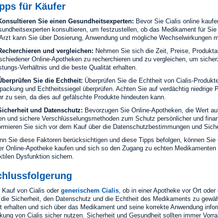
pps für Käufer
Konsultieren Sie einen Gesundheitsexperten:
Bevor Sie Cialis online kaufen
undheitsexperten konsultieren, um festzustellen, ob das Medikament für Sie 
 Arzt kann Sie über Dosierung, Anwendung und mögliche Wechselwirkungen m
Recherchieren und vergleichen:
Nehmen Sie sich die Zeit, Preise, Produk
schiedener Online-Apotheken zu recherchieren und zu vergleichen, um sicherz
stungs-Verhältnis und die beste Qualität erhalten.
Überprüfen Sie die Echtheit:
Überprüfen Sie die Echtheit von Cialis-Produkte
packung und Echtheitssiegel überprüfen. Achten Sie auf verdächtig niedrige P
r zu sein, da dies auf gefälschte Produkte hindeuten kann.
Sicherheit und Datenschutz:
Bevorzugen Sie Online-Apotheken, die Wert auf
en und sichere Verschlüsselungsmethoden zum Schutz persönlicher und finan
ormieren Sie sich vor dem Kauf über die Datenschutzbestimmungen und Sic
n Sie diese Faktoren berücksichtigen und diese Tipps befolgen, können Sie 
er Online-Apotheke kaufen und sich so den Zugang zu echten Medikamenten
ktilen Dysfunktion sichern.
chlussfolgerung
 Kauf von Cialis oder
generischem Cialis
, ob in einer Apotheke vor Ort oder 
die Sicherheit, den Datenschutz und die Echtheit des Medikaments zu gewäh
t erhalten und sich über das Medikament und seine korrekte Anwendung infor
kung von Cialis sicher nutzen. Sicherheit und Gesundheit sollten immer Vorr