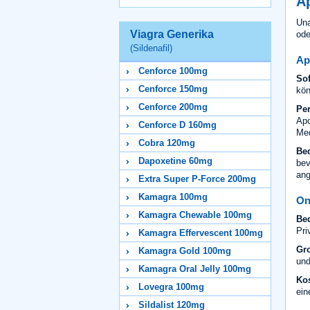
A
Una
Viagra Generika
ode
(Sildenafil)
Ap
Cenforce 100mg
Sof
Cenforce 150mg
kön
Cenforce 200mg
Per
Apo
Cenforce D 160mg
Med
Cobra 120mg
Be
Dapoxetine 60mg
bev
ang
Extra Super P-Force 200mg
Kamagra 100mg
On
Kamagra Chewable 100mg
Beq
Pri
Kamagra Effervescent 100mg
Gr
Kamagra Gold 100mg
und
Kamagra Oral Jelly 100mg
Kos
Lovegra 100mg
ein
Sildalist 120mg