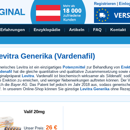
Registrieren
|
Einlo
Erfahrungen
|
Enzyklopädie
|
Artikeln
|
FAQ
|
Kontakt
evitra Generika (Vardenafil)
erisches Levitra ist ein einzigartiges
Potenzmittel
zur Behandlung von
Erek
denafil
hat die gleiche quantitative und qualitative Zusammensetzung sowie
ginalpräparat
Levitra
. Vardenafil ist biochemisch wirksamer als
Sildenafil
, sod
e Erektion zu erreichen, und weniger Nebenwirkungen auftreten können. Der 
ch die
Bayer AG
. Das Patent lief jedoch im Jahr 2018 aus, sodass generische
f. In unserem Online-Shop können Sie günstige
Levitra Generika
ohne Rezept
Valif 20mg
26 €
Unser Preis: