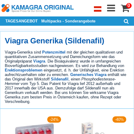
0
TAGESANGEBOT
Multipacks - Sonderangebote
Viagra Generika (Sildenafil)
Viagra-Generika sind
Potenzmittel
mit der gleichen qualitativen und
quantitativen Zusammensetzung und Darreichungsform wie das
Originalpräparat
Viagra
. Die Bioäquivalenz wurde in umfangreichen
Bioverfügbarkeitsstudien nachgewiesen. Es wird zur Behandlung von
Erektionsproblemen
eingesetzt, d. h. der Unfähigkeit, eine Erektion
aufrechtzuerhalten oder zu erreichen.
Generisches Viagra
enthält wie
das Original den Wirkstoff
Sildenafil
, einen
Phosphodiesterase-
Hemmer
vom Typ 5. Das Patent für Viagra lief 2012 außerhalb und
2017 innerhalb der USA aus. Demzufolge darf Sildenafil nun als
Generikum verkauft werden. Bei uns können Sie wirksame Viagra
Generika zum besten Preis in Österreich kaufen, ohne Rezept oder
Verschreibung.
-24%
-40%