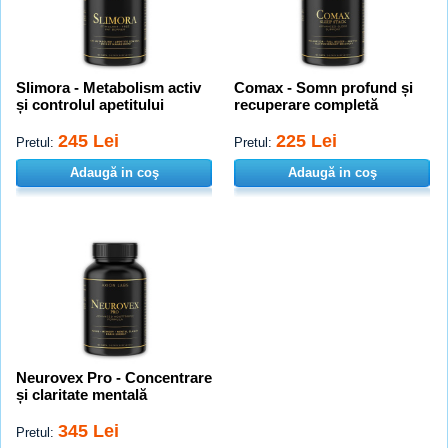
Slimora - Metabolism activ
Comax - Somn profund și
și controlul apetitului
recuperare completă
245 Lei
225 Lei
Pretul:
Pretul:
Adaugă in coş
Adaugă in coş
Neurovex Pro - Concentrare
și claritate mentală
345 Lei
Pretul: