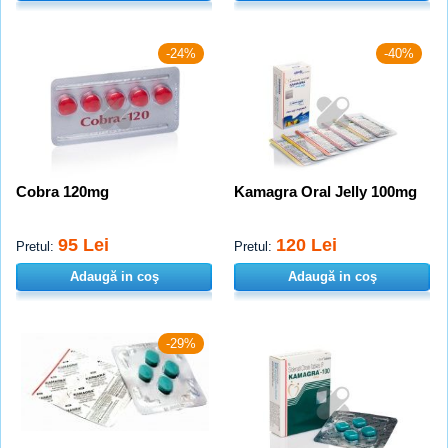
-24%
-40%
Cobra 120mg
Kamagra Oral Jelly 100mg
95 Lei
120 Lei
Pretul:
Pretul:
Adaugă in coş
Adaugă in coş
-29%