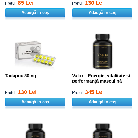
85 Lei
130 Lei
Pretul:
Pretul:
Adaugă in coş
Adaugă in coş
Tadapox 80mg
Valox - Energie, vitalitate și
performanță masculină
130 Lei
345 Lei
Pretul:
Pretul:
Adaugă in coş
Adaugă in coş