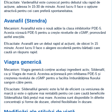
Eficacitate: Vardenafilul este cunoscut pentru debutul său rapid de
acțiune, adesea în 15-30 de minute. Acest lucru îl face o opțiune
atractivă pentru cei care preferă spontaneitatea.
Avanafil (Stendra)
Mecanism: Avanafilul este o nouă adiție la clasa inhibitorilor PDE-5.
Acesta vizează PDE-5 pentru a crește nivelurile de cGMP, promovând
astfel erecțiile.
Eficacitate: Avanafil are un debut rapid al acțiunii, de obicei în 15
minute. Acest lucru îl face o alegere excelentă pentru bărbații care
caută un răspuns rapid.
Viagra generică
Mecanism: Viagra generică conține același ingredient activ, Sildenafil,
ca și Viagra de marcă. Acestea acționează prin inhibarea PDE-5 și
creșterea nivelului de cGMP pentru a facilita îmbunătățirea fluxului
sangvin către penis.
Eficacitate: Sildenafilul generic este la fel de eficient ca versiunea de
marcă și este o opțiune mai rentabilă pentru cei care caută beneficiile
Sildenafilului fără prețul mai mare. Acestea sunt disponibile în diferite
concentrații și forme de dozare, oferind flexibilitate în dozare.
Modificări ale stilului de viață