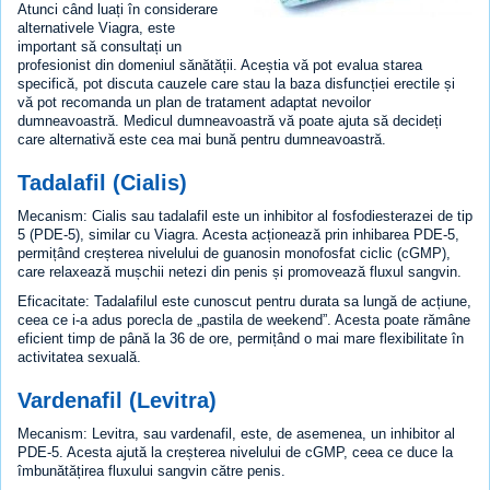
Atunci când luați în considerare
alternativele Viagra, este
important să consultați un
profesionist din domeniul sănătății. Aceștia vă pot evalua starea
specifică, pot discuta cauzele care stau la baza disfuncției erectile și
vă pot recomanda un plan de tratament adaptat nevoilor
dumneavoastră. Medicul dumneavoastră vă poate ajuta să decideți
care alternativă este cea mai bună pentru dumneavoastră.
Tadalafil (Cialis)
Mecanism: Cialis sau tadalafil este un inhibitor al fosfodiesterazei de tip
5 (PDE-5), similar cu Viagra. Acesta acționează prin inhibarea PDE-5,
permițând creșterea nivelului de guanosin monofosfat ciclic (cGMP),
care relaxează mușchii netezi din penis și promovează fluxul sangvin.
Eficacitate: Tadalafilul este cunoscut pentru durata sa lungă de acțiune,
ceea ce i-a adus porecla de „pastila de weekend”. Acesta poate rămâne
eficient timp de până la 36 de ore, permițând o mai mare flexibilitate în
activitatea sexuală.
Vardenafil (Levitra)
Mecanism: Levitra, sau vardenafil, este, de asemenea, un inhibitor al
PDE-5. Acesta ajută la creșterea nivelului de cGMP, ceea ce duce la
îmbunătățirea fluxului sangvin către penis.