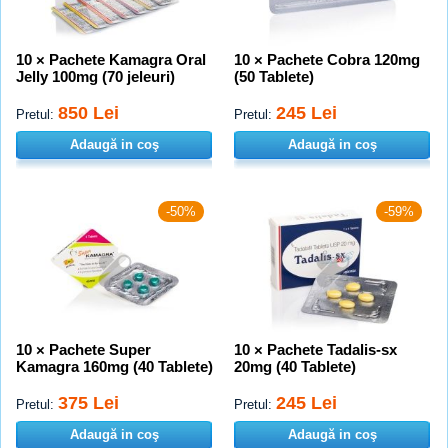
10 × Pachete Kamagra Oral
10 × Pachete Cobra 120mg
Jelly 100mg (70 jeleuri)
(50 Tablete)
850 Lei
245 Lei
Pretul:
Pretul:
Adaugă in coş
Adaugă in coş
-50%
-59%
10 × Pachete Super
10 × Pachete Tadalis-sx
Kamagra 160mg (40 Tablete)
20mg (40 Tablete)
375 Lei
245 Lei
Pretul:
Pretul:
Adaugă in coş
Adaugă in coş