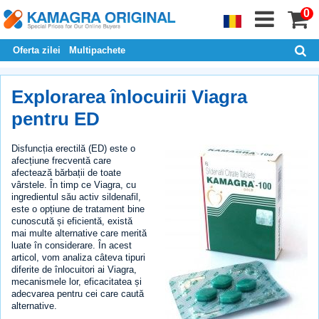
0
Oferta zilei
Multipachete
Explorarea înlocuirii Viagra
pentru ED
Disfuncția erectilă (ED) este o
afecțiune frecventă care
afectează bărbații de toate
vârstele. În timp ce Viagra, cu
ingredientul său activ sildenafil,
este o opțiune de tratament bine
cunoscută și eficientă, există
mai multe alternative care merită
luate în considerare. În acest
articol, vom analiza câteva tipuri
diferite de înlocuitori ai Viagra,
mecanismele lor, eficacitatea și
adecvarea pentru cei care caută
alternative.