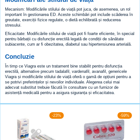
Mecanism: Modificările stilului de viață pot juca, de asemenea, un rol
important în gestionarea ED. Aceste schimbări pot include scăderea în
greutate, exerciții fizice regulate, o dietă echilibrată și reducerea
stresului.
Eficacitate: Modificările stilului de viață pot fi foarte eficiente, în special
pentru bărbații cu disfuncție erectilă legată de condiții de sănătate
subiacente, cum ar fi obezitatea, diabetul sau hipertensiunea arterială.
Concluzie
În timp ce Viagra este un tratament bine stabilit pentru disfuncția
erectilă, alternative precum tadalafil, vardenafil, avanafil, genericele
Viagra și modificările stilului de viață oferă o gamă de opțiuni pentru a
se potrivi preferințelor și nevoilor individuale. Alegerea celui mai
adecvat substitut trebuie făcută în consultare cu un furnizor de
asistență medicală pentru a asigura siguranța și eficacitatea.
-23%
-59%