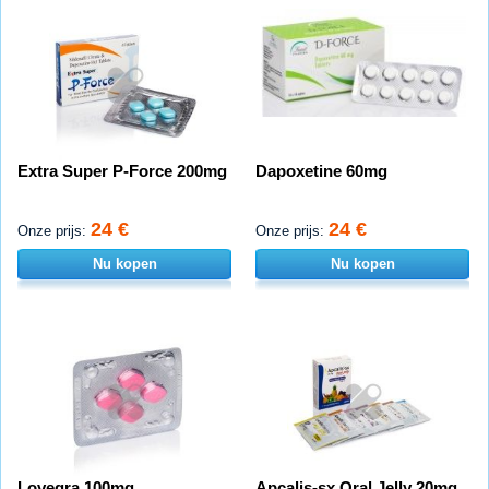
Extra Super P-Force 200mg
Dapoxetine 60mg
24 €
24 €
Onze prijs:
Onze prijs:
Nu kopen
Nu kopen
Lovegra 100mg
Apcalis-sx Oral Jelly 20mg