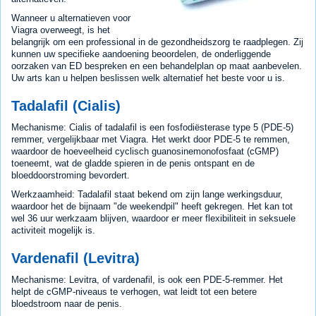
Wanneer u alternatieven voor
Viagra overweegt, is het
belangrijk om een professional in de gezondheidszorg te raadplegen. Zij
kunnen uw specifieke aandoening beoordelen, de onderliggende
oorzaken van ED bespreken en een behandelplan op maat aanbevelen.
Uw arts kan u helpen beslissen welk alternatief het beste voor u is.
Tadalafil (Cialis)
Mechanisme: Cialis of tadalafil is een fosfodiësterase type 5 (PDE-5)
remmer, vergelijkbaar met Viagra. Het werkt door PDE-5 te remmen,
waardoor de hoeveelheid cyclisch guanosinemonofosfaat (cGMP)
toeneemt, wat de gladde spieren in de penis ontspant en de
bloeddoorstroming bevordert.
Werkzaamheid: Tadalafil staat bekend om zijn lange werkingsduur,
waardoor het de bijnaam "de weekendpil" heeft gekregen. Het kan tot
wel 36 uur werkzaam blijven, waardoor er meer flexibiliteit in seksuele
activiteit mogelijk is.
Vardenafil (Levitra)
Mechanisme: Levitra, of vardenafil, is ook een PDE-5-remmer. Het
helpt de cGMP-niveaus te verhogen, wat leidt tot een betere
bloedstroom naar de penis.