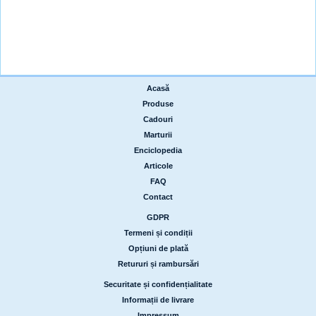
Acasă
|
Produse
|
Cadouri
|
Marturii
|
Enciclopedia
|
Articole
|
FAQ
|
Contact
GDPR
|
Termeni și condiții
|
Opțiuni de plată
|
Retururi și rambursări
Securitate și confidențialitate
|
Informații de livrare
|
Impressum