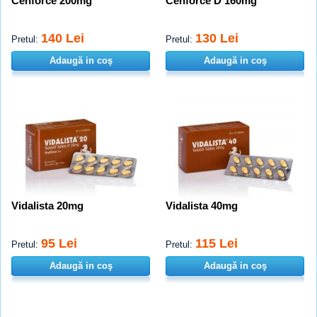
Cenforce 200mg
Cenforce D 160mg
140 Lei
130 Lei
Pretul:
Pretul:
Adaugă in coş
Adaugă in coş
Vidalista 20mg
Vidalista 40mg
95 Lei
115 Lei
Pretul:
Pretul:
Adaugă in coş
Adaugă in coş