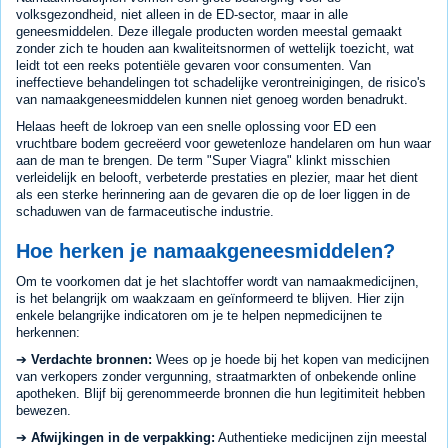
volksgezondheid, niet alleen in de ED-sector, maar in alle
geneesmiddelen. Deze illegale producten worden meestal gemaakt
zonder zich te houden aan kwaliteitsnormen of wettelijk toezicht, wat
leidt tot een reeks potentiële gevaren voor consumenten. Van
ineffectieve behandelingen tot schadelijke verontreinigingen, de risico's
van namaakgeneesmiddelen kunnen niet genoeg worden benadrukt.
Helaas heeft de lokroep van een snelle oplossing voor ED een
vruchtbare bodem gecreëerd voor gewetenloze handelaren om hun waar
aan de man te brengen. De term "Super Viagra" klinkt misschien
verleidelijk en belooft, verbeterde prestaties en plezier, maar het dient
als een sterke herinnering aan de gevaren die op de loer liggen in de
schaduwen van de farmaceutische industrie.
Hoe herken je namaakgeneesmiddelen?
Om te voorkomen dat je het slachtoffer wordt van namaakmedicijnen,
is het belangrijk om waakzaam en geïnformeerd te blijven. Hier zijn
enkele belangrijke indicatoren om je te helpen nepmedicijnen te
herkennen:
➔
Verdachte bronnen:
Wees op je hoede bij het kopen van medicijnen
van verkopers zonder vergunning, straatmarkten of onbekende online
apotheken. Blijf bij gerenommeerde bronnen die hun legitimiteit hebben
bewezen.
➔
Afwijkingen in de verpakking:
Authentieke medicijnen zijn meestal