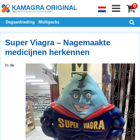
0
Dagaanbieding
Multipacks
Super Viagra – Nagemaakte
medicijnen herkennen
In de