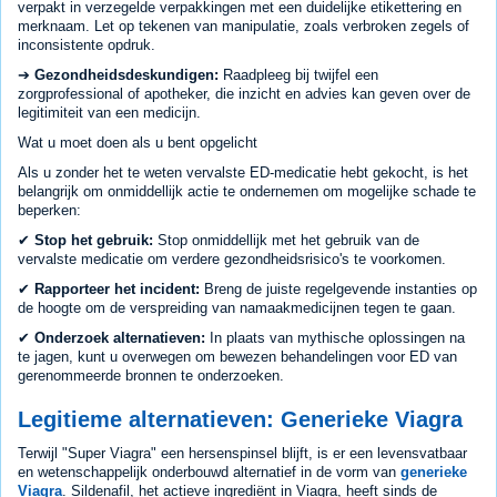
verpakt in verzegelde verpakkingen met een duidelijke etikettering en
merknaam. Let op tekenen van manipulatie, zoals verbroken zegels of
inconsistente opdruk.
➔
Gezondheidsdeskundigen:
Raadpleeg bij twijfel een
zorgprofessional of apotheker, die inzicht en advies kan geven over de
legitimiteit van een medicijn.
Wat u moet doen als u bent opgelicht
Als u zonder het te weten vervalste ED-medicatie hebt gekocht, is het
belangrijk om onmiddellijk actie te ondernemen om mogelijke schade te
beperken:
✔
Stop het gebruik:
Stop onmiddellijk met het gebruik van de
vervalste medicatie om verdere gezondheidsrisico's te voorkomen.
✔
Rapporteer het incident:
Breng de juiste regelgevende instanties op
de hoogte om de verspreiding van namaakmedicijnen tegen te gaan.
✔
Onderzoek alternatieven:
In plaats van mythische oplossingen na
te jagen, kunt u overwegen om bewezen behandelingen voor ED van
gerenommeerde bronnen te onderzoeken.
Legitieme alternatieven: Generieke Viagra
Terwijl "Super Viagra" een hersenspinsel blijft, is er een levensvatbaar
en wetenschappelijk onderbouwd alternatief in de vorm van
generieke
Viagra
. Sildenafil, het actieve ingrediënt in Viagra, heeft sinds de