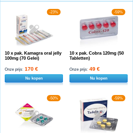
-23%
-59%
10 x pak. Kamagra oral jelly
10 x pak. Cobra 120mg (50
100mg (70 Gelei)
Tabletten)
170 €
49 €
Onze prijs:
Onze prijs:
Nu kopen
Nu kopen
-50%
-59%