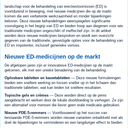
landschap voor de behandeling van erectiestoornissen (ED) is
voortdurend in beweging, met nieuwe medicijnen die op de markt
komen die een verbeterde werkzaamheid en minder bijwerkingen
beloven. Deze nieuwe behandelingen weerspiegelen significante
vooruitgang in het begrip van ED en bieden hoop aan diegenen voor wie
traditionele medicijnen ongeschikt of ineffectief zijn. In dit artikel
worden deze nieuwe medicijnen besproken en wordt een overzicht
gegeven van de traditionele, gevestigde opties voor de behandeling van
ED en impotentie, inclusief generieke versies.
Nieuwe ED-medicijnen op de markt
De afgelopen jaren zijn er innovatieve ED-medicijnen op de markt
gekomen, elk met een unieke benadering van de behandeling:
Oplosbare tabletten en kauwtabletten
— Deze nieuwe formuleringen
bieden een snellere werking en lossen sneller op in het lichaam dan
traditionele tabletten, wat kan leiden tot snellere resultaten.
Topische gels en crèmes
— Deze worden direct op de penis
aangebracht en werken door de lokale doorbloeding te verhogen. Ze zijn
een alternatief voor mensen die liever geen orale medicatie gebruiken.
Nieuwe PDE-5-remmers
— Voortbouwend op het succes van
bestaande PDE-5-remmers worden nieuwe varianten ontwikkeld met als
doel de bijwerkingen te verminderen en een langduriger effect te bieden.