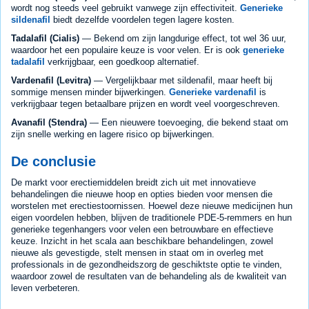
wordt nog steeds veel gebruikt vanwege zijn effectiviteit.
Generieke
sildenafil
biedt dezelfde voordelen tegen lagere kosten.
Tadalafil (Cialis)
— Bekend om zijn langdurige effect, tot wel 36 uur,
waardoor het een populaire keuze is voor velen. Er is ook
generieke
tadalafil
verkrijgbaar, een goedkoop alternatief.
Vardenafil (Levitra)
— Vergelijkbaar met sildenafil, maar heeft bij
sommige mensen minder bijwerkingen.
Generieke vardenafil
is
verkrijgbaar tegen betaalbare prijzen en wordt veel voorgeschreven.
Avanafil (Stendra)
— Een nieuwere toevoeging, die bekend staat om
zijn snelle werking en lagere risico op bijwerkingen.
De conclusie
De markt voor erectiemiddelen breidt zich uit met innovatieve
behandelingen die nieuwe hoop en opties bieden voor mensen die
worstelen met erectiestoornissen. Hoewel deze nieuwe medicijnen hun
eigen voordelen hebben, blijven de traditionele PDE-5-remmers en hun
generieke tegenhangers voor velen een betrouwbare en effectieve
keuze. Inzicht in het scala aan beschikbare behandelingen, zowel
nieuwe als gevestigde, stelt mensen in staat om in overleg met
professionals in de gezondheidszorg de geschiktste optie te vinden,
waardoor zowel de resultaten van de behandeling als de kwaliteit van
leven verbeteren.