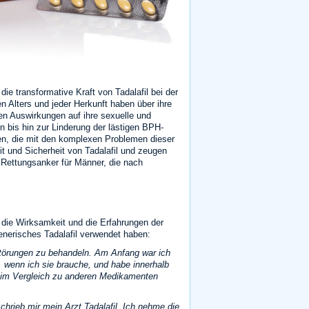
ie transformative Kraft von Tadalafil bei der
n Alters und jeder Herkunft haben über ihre
den Auswirkungen auf ihre sexuelle und
n bis hin zur Linderung der lästigen BPH-
en, die mit den komplexen Problemen dieser
 und Sicherheit von Tadalafil und zeugen
n Rettungsanker für Männer, die nach
 die Wirksamkeit und die Erfahrungen der
enerisches Tadalafil verwendet haben:
störungen zu behandeln. Am Anfang war ich
 wenn ich sie brauche, und habe innerhalb
s im Vergleich zu anderen Medikamenten
rieb mir mein Arzt Tadalafil. Ich nehme die