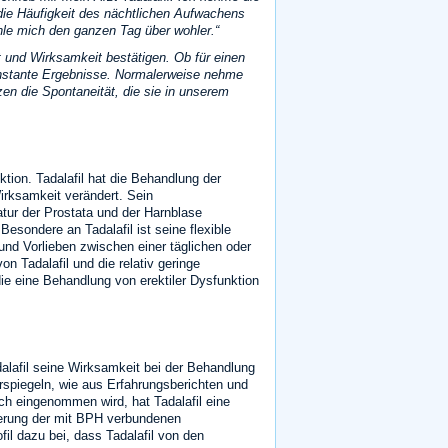
die Häufigkeit des nächtlichen Aufwachens
ühle mich den ganzen Tag über wohler.
t und Wirksamkeit bestätigen. Ob für einen
onstante Ergebnisse. Normalerweise nehme
zen die Spontaneität, die sie in unserem
tion. Tadalafil hat die Behandlung der
irksamkeit verändert. Sein
tur der Prostata und der Harnblase
esondere an Tadalafil ist seine flexible
und Vorlieben zwischen einer täglichen oder
n Tadalafil und die relativ geringe
ie eine Behandlung von erektiler Dysfunktion
lafil seine Wirksamkeit bei der Behandlung
spiegeln, wie aus Erfahrungsberichten und
h eingenommen wird, hat Tadalafil eine
derung der mit BPH verbundenen
il dazu bei, dass Tadalafil von den