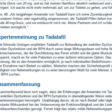
liche Dosis von 20 mg, und es hat meinen Harnfluss deutlich verbessert und 
ringert. Ich wache nicht mehr mehrmals auf, um zur Toilette zu gehen, und f
or, 48:
Als langjähriger Anwender von Tadalafil kann ich seine Zuverlässigkei
onderen Anlass oder regelmäßig eingenommen, die Tadalafil-Pillen liefern k
 die 40-mg-Dosis, und sie enttäuscht mich nie. Meine Partnerin und ich schät
imleben ermöglicht.
xpertenmeinung zu Tadalafil
le führende Urologen empfehlen Tadalafil zur Behandlung der erektilen Dysfunk
ktilen Dysfunktion und der BPH durch seine lange Wirkungsdauer und hohe W
kmechanismus, der die Durchblutung des Penis erhöht und die glatte Muskula
spannt, macht es für viele Patienten zu einer äußerst wirksamen Option. Das B
ierung, die es den Anwendern ermöglicht, je nach individuellen Bedürfnissen 
er Einnahme nach Bedarf zu wählen. Weiterhin machen das Sicherheitsprofil vo
figkeit von Nebenwirkungen es zu einer bevorzugten Wahl für viele Männer, d
d BPH suchen.
usammenfassung
ammenfassend lässt sich sagen, dass die Erfahrungen der Anwender mit Tada
 erektilen Dysfunktion und der BPH-Symptome in überwältigender Weise wider
ertenmeinungen hervorgeht. Unabhängig davon, ob es nach Bedarf oder täglic
stante Wirksamkeit bei der Verbesserung der Erektionsfähigkeit und der Lin
nblasenbeschwerden gezeigt. Ferner trägt das relativ milde Nebenwirkungsprof