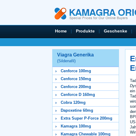
Home
|
Produkte
|
Geschenke
|
Viagra Generika
E
(Sildenafil)
E
Cenforce 100mg
Cenforce 150mg
Tad
Dys
Cenforce 200mg
ein
Cenforce D 160mg
Tad
wir
Cobra 120mg
son
Dapoxetine 60mg
den
BPH
Extra Super P-Force 200mg
US-
Kamagra 100mg
Jah
Wir
Kamagra Chewable 100mg