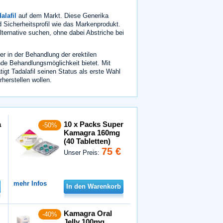
alafil
auf dem Markt. Diese Generika
d Sicherheitsprofil wie das Markenprodukt.
Alternative suchen, ohne dabei Abstriche bei
r in der Behandlung der erektilen
de Behandlungsmöglichkeit bietet. Mit
gt Tadalafil seinen Status als erste Wahl
herstellen wollen.
a
10 x Packs Super
-50%
Kamagra 160mg
(40 Tabletten)
75 €
Unser Preis:
mehr Infos
In den Warenkorb
Kamagra Oral
-40%
Jelly 100mg