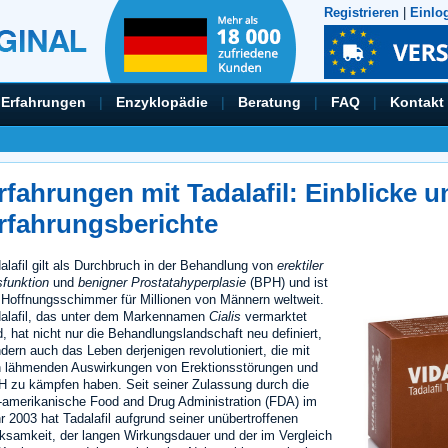
Registrieren
|
Einlo
Erfahrungen
|
Enzyklopädie
|
Beratung
|
FAQ
|
Kontakt
rfahrungen mit Tadalafil: Einblicke u
rfahrungsberichte
alafil gilt als Durchbruch in der Behandlung von
erektiler
funktion
und
benigner Prostatahyperplasie
(BPH) und ist
 Hoffnungsschimmer für Millionen von Männern weltweit.
alafil, das unter dem Markennamen
Cialis
vermarktet
d, hat nicht nur die Behandlungslandschaft neu definiert,
dern auch das Leben derjenigen revolutioniert, die mit
 lähmenden Auswirkungen von Erektionsstörungen und
 zu kämpfen haben. Seit seiner Zulassung durch die
amerikanische Food and Drug Administration (FDA) im
r 2003 hat Tadalafil aufgrund seiner unübertroffenen
ksamkeit, der langen Wirkungsdauer und der im Vergleich