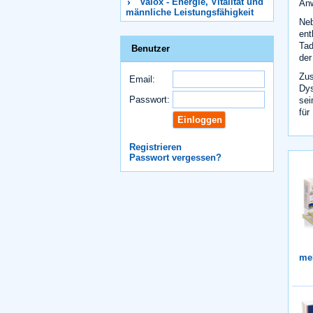
Valox - Energie, Vitalität und
Anw
männliche Leistungsfähigkeit
Neb
ent
Tad
Benutzer
der
Zus
Email:
Dys
Passwort:
sei
für
Registrieren
Passwort vergessen?
me