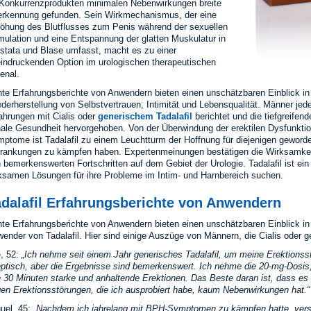
Konkurrenzprodukten minimalen Nebenwirkungen breite
rkennung gefunden. Sein Wirkmechanismus, der eine
öhung des Blutflusses zum Penis während der sexuellen
mulation und eine Entspannung der glatten Muskulatur in
stata und Blase umfasst, macht es zu einer
indruckenden Option im urologischen therapeutischen
enal.
te Erfahrungsberichte von Anwendern bieten einen unschätzbaren Einblick in d
derherstellung von Selbstvertrauen, Intimität und Lebensqualität. Männer jede
ahrungen mit Cialis oder
generischem Tadalafil
berichtet und die tiefgreifen
nale Gesundheit hervorgehoben. Von der Überwindung der erektilen Dysfunktio
ptome ist Tadalafil zu einem Leuchtturm der Hoffnung für diejenigen geword
rankungen zu kämpfen haben. Expertenmeinungen bestätigen die Wirksamkeit
 bemerkenswerten Fortschritten auf dem Gebiet der Urologie. Tadalafil ist ei
ksamen Lösungen für ihre Probleme im Intim- und Harnbereich suchen.
adalafil Erfahrungsberichte von Anwendern
te Erfahrungsberichte von Anwendern bieten einen unschätzbaren Einblick in
ender von Tadalafil. Hier sind einige Auszüge von Männern, die Cialis oder g
, 52:
Ich nehme seit einem Jahr generisches Tadalafil, um meine Erektions
ptisch, aber die Ergebnisse sind bemerkenswert. Ich nehme die 20-mg-Dosis,
 30 Minuten starke und anhaltende Erektionen. Das Beste daran ist, dass e
en Erektionsstörungen, die ich ausprobiert habe, kaum Nebenwirkungen hat.
uel, 45:
Nachdem ich jahrelang mit BPH-Symptomen zu kämpfen hatte, versch