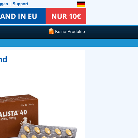
ggen
|
Support
Keine Produkte
nd