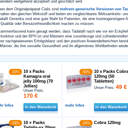
endern weitgehend akzeptiert und geschätzt wird.
en dem Originalpräparat Cialis sind
mehrere generische Versionen von Tad
halten den gleichen Wirkstoff und bieten ein vergleichbares Wirksamkeits- un
alafil Generika sind eine gute Wahl für Patienten, die eine kostengünstigere 
 Qualität oder Benutzerfreundlichkeit machen zu müssen.
ammenfassend kann gesagt werden, dass Tadalafil nach wie vor ein Eckpfeile
funktion und der BPH ist und Männern eine zuverlässige und zufriedenstellen
ner nachgewiesenen Erfolgsbilanz und den positiven Anwenderberichten bestäti
 Männer, die ihre sexuelle Gesundheit und ihr allgemeines Wohlbefinden wieder
10 x Packs
10 x Packs Cobr
-23%
-59%
Kamagra oral
120mg (50
jelly 100mg (70
Tabletten)
Jellies)
49 €
Unser Preis:
Unser Preis:
170 €
hr Infos
mehr Infos
In den Warenkorb
In den Warenkorb
10 × Packs
Cobra 120mg
-59%
-24%
Tadalis-sx 20mg