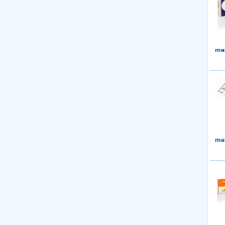
me
me