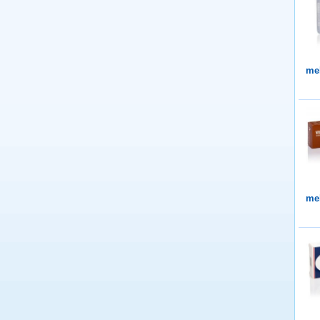
me
me